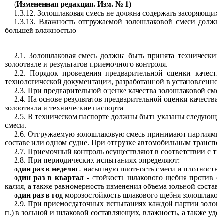
(Измененная редакция. Изм. № 1)
1.3.12. Золошлаковая смесь не должна содержать засоряющи
1.3.13. Влажность отгружаемой золошлаковой смеси долж
большей влажностью.
2.1. Золошлаковая смесь должна быть принята техническ
золоотвале и результатов приемочного контроля.
2.2. Порядок проведения предварительной оценки качес
технологической документации, разработанной в установленно
2.3. При предварительной оценке качества золошлаковой см
2.4. На основе результатов предварительной оценки качест
золоотвала и технические паспорта.
2.5. В техническом паспорте должны быть указаны следующи
смеси.
2.6. Отгружаемую золошлаковую смесь принимают партиями
составе или одном судне. При отгрузке автомобильным трансп
2.7. Приемочный контроль осуществляют в соответствии с 
2.8. При периодических испытаниях определяют:
один раз в неделю
- насыпную плотность смеси и плотность
один раз в квартал
- стойкость шлакового щебня против 
калия, а также равномерность изменения объема зольной сост
один раз в год
морозостойкость шлакового щебня золошлако
2.9. При приемосдаточных испытаниях каждой партии золош
п.) в зольной и шлаковой составляющих, влажность, а также у