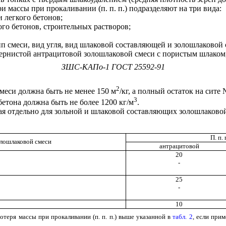
и массы при прокаливании (п. п. п.) подразделяют на три вида:
и легкого бетонов;
ого бетонов, строительных растворов;
ип смеси, вид угля, вид шлаковой составляющей и золошлаковой 
ернистой антрацитовой золошлаковой смеси с пористым шлаком
ЗШС-КАПо-1 ГОСТ 25592-91
2
смеси должна быть не менее 150 м
/кг, а полный остаток на сите 
3
бетона должна быть не более 1200 кг/м
.
яемая отдельно для зольной и шлаковой составляющих золошлаков
П. п.
лошлаковой смеси
антрацитовой
20
-
25
-
10
теря массы при прокаливании (п. п. п.) выше указанной в
табл. 2
, если при