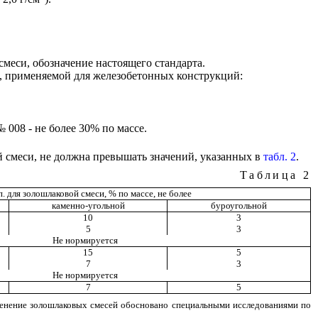
смеси, обозначение настоящего стандарта.
, применяемой для железобетонных конструкций:
№ 008 - не более 30% по массе.
ой смеси, не должна превышать значений, указанных в
табл. 2
.
Таблица 2
 п. для золошлаковой смеси, % по массе, не более
каменно-угольной
бypоугольной
10
3
5
3
Не нормируется
15
5
7
3
Не нормируется
7
5
менение золошлаковых смесей обосновано специальными исследованиями по