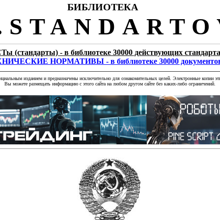
БИБЛИОТЕКА
STANDARTO
Ты (стандарты) - в библиотеке 30000 действующих стандарт
НИЧЕСКИЕ НОРМАТИВЫ - в библиотеке 30000 документо
фициальным изданием и предназначены исключительно для ознакомительных целей. Электронные копии эти
Вы можете размещать информацию с этого сайта на любом другом сайте без каких-либо ограничений.