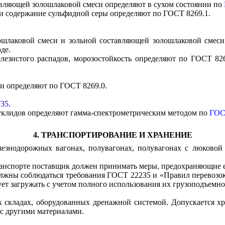
авляющей золошлаковой смеси определяют в сухом состоянии по
 и содержание сульфидной серы определяют по
ГОСТ 8269.1
.
лошлаковой смеси и зольной составляющей золошлаковой смес
де.
лезистого распадов, морозостойкость определяют по
ГОСТ 826
си определяют по
ГОСТ 8269.0
.
35
.
уклидов определяют гамма-спектрометрическим методом по
ГОС
4. ТРАНСПОРТИРОВАНИЕ И ХРАНЕНИЕ
езнодорожных вагонах, полувагонах, полувагонах с люковой 
анспорте поставщик должен принимать меры, предохраняющие е
ны соблюдаться требования ГОСТ 22235 и «Правил перевозок г
т загружать с учетом полного использования их грузоподъемно
х складах, оборудованных дренажной системой. Допускается х
 с другими материалами.