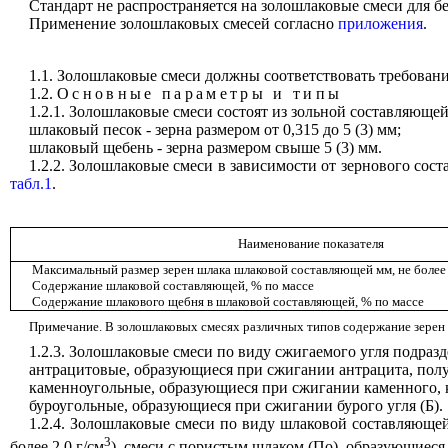
Стандарт не распространяется на золошлаковые смеси для 
Применение золошлаковых смесей согласно
приложения
.
1.1. Золошлаковые смеси должны соответствовать требовани
1.2.
Основные параметры и типы
1.2.1. Золошлаковые смеси состоят из зольной составляюще
шлаковый песок - зерна размером от 0,315 до 5 (3) мм;
шлаковый щебень - зерна размером свыше 5 (3) мм.
1.2.2. Золошлаковые смеси в зависимости от зернового сос
табл.1
.
Наименование показателя
Максимальный размер зерен шлака шлаковой составляющей мм, не более
Содержание шлаковой составляющей, % по массе
Содержание шлакового щебня в шлаковой составляющей, % по массе
Примечание. В золошлаковых смесях различных типов содержание зерен 
1.2.3. Золошлаковые смеси по виду сжигаемого угля подразд
антрацитовые, образующиеся при сжигании антрацита, полу
каменноугольные, образующиеся при сжигании каменного, к
буроугольные, образующиеся при сжигании бурого угля (Б).
1.2.4. Золошлаковые смеси по виду шлаковой составляющей
3
более 2,0 г/см
), смеси с пористым шлаком (По), образующиеся 