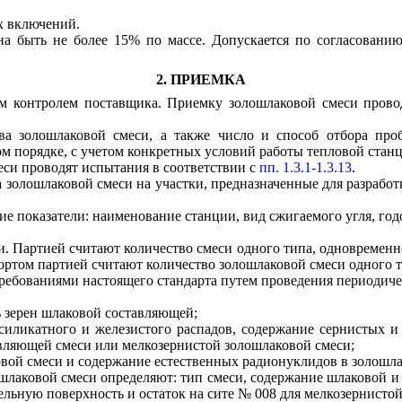
х включений.
на быть не более 15% по массе. Допускается по согласовани
2. ПРИЕМКА
им контролем поставщика. Приемку золошлаковой смеси прово
тва золошлаковой смеси, а также число и способ отбора про
м порядке, с учетом конкретных условий работы тепловой станц
еси проводят испытания в соответствии с
пп. 1.3.1-1.3.13
.
ва золошлаковой смеси на участки, предназначенные для разраб
е показатели: наименование станции, вид сжигаемого угля, год
. Партией считают количество смеси одного типа, одновремен
ортом партией считают количество золошлаковой смеси одного т
требованиями настоящего стандарта путем проведения периодич
 зерен шлаковой составляющей;
силикатного и железистого распадов, содержание сернистых и 
авляющей смеси или мелкозернистой золошлаковой смеси;
вой смеси и содержание естественных радионуклидов в золошла
лаковой смеси определяют: тип смеси, содержание шлаковой и 
дельную поверхность и остаток на сите № 008 для мелкозернистой