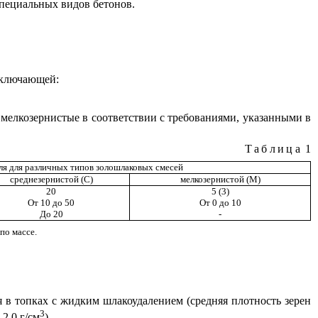
специальных видов бетонов.
 включающей:
и мелкозернистые в соответствии с требованиями, указанными в
Таблица
1
ля для различных типов золошлаковых смесей
среднезернистой (С)
мелкозернистой (М)
20
5 (3)
От 10 до 50
От 0 до 10
До 20
-
по массе.
 в топках с жидким шлакоудалением (средняя плотность зерен
3
2,0 г/см
).