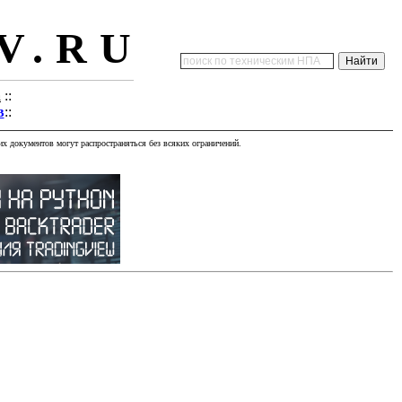
V.RU
а
::
в
::
х документов могут распространяться без всяких ограничений.