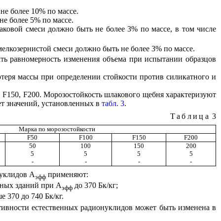
не более 10% по массе.
е более 5% по массе.
ковой смеси должно быть не более 3% по массе, в том числе
елкозернистой смеси должно быть не более 3% по массе.
вать равномерность изменения объема при испытании образцов
отеря массы при определении стойкости против силикатного и
,
F
150,
F
200. Морозостойкость шлакового щебня характеризуют
ет значений, установленных в
табл. 3
.
Таблица
3
Марка по морозостойкости
F50
F100
F150
F200
50
100
150
200
5
5
5
5
-
-
-
-
нуклидов А
применяют:
эфф
нных зданий при А
до 370 Бк/кг;
эфф
 370 до 740 Бк/кг.
тивности естественных радионуклидов может быть изменена в