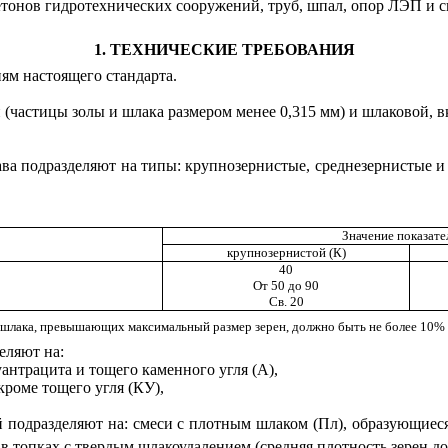
бетонов гидротехнических сооружений, труб, шпал, опор ЛЭП и 
1. ТЕХНИЧЕСКИЕ ТРЕБОВАНИЯ
ям настоящего стандарта.
й (частицы золы и шлака размером менее 0,315 мм) и шлаковой,
тава подразделяют на типы: крупнозернистые, среднезернистые 
Значение показате
крупнозернистой (К)
40
От 50 до 90
Св. 20
шлака, превышающих максимальный размер зерен, должно быть не более 10% 
еляют на:
антрацита и тощего каменного угля (А),
роме тощего угля (КУ),
 подразделяют на: смеси с плотным шлаком (Пл), образующиеся
в топках с твердым шлакоудалением (средняя плотность зерен до 