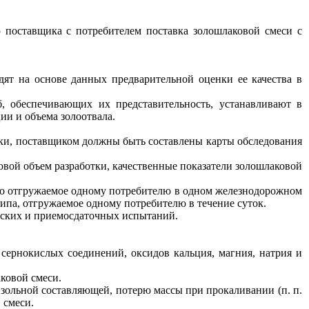
ю поставщика с потребителем поставка золошлаковой смеси с
дят на основе данных предварительной оценки ее качества в
б, обеспечивающих их представительность, устанавливают в
ии и объема золоотвала.
отки, поставщиком должны быть составлены карты обследования
овой объем разработки, качественные показатели золошлаковой
но отгружаемое одному потребителю в одном железнодорожном
ипа, отгружаемое одному потребителю в течение суток.
еских и приемосдаточных испытаний.
сернокислых соединений, оксидов кальция, магния, натрия и
ковой смеси.
зольной составляющей, потерю массы при прокаливании (п. п.
 смеси.