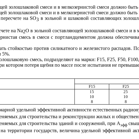
щей золошлаковой смеси и в мелкозернистой смеси должно быть 
ей золошлаковой смеси и в мелкозернистой смеси должно быть н
 пересчете на
SO
в зольной и шлаковой составляющих золошла
3
счете на
Na
O
в зольной составляющей золошлаковой смеси и в м
2
зернистая смесь в смеси с портландцементом должна обеспечи
ать стойкостью против силикатного и железистого распадов. П
и 5%.
золошлаковую смесь, подразделяют на марки:
F
15,
F
25,
F
50,
F
100
ри котором потеря щебня по массе после испытания не превыша
F15
F25
15
25
10
10
8
8
уммарной удельной эффективной активности естественных радио
меняемых для строительства и реконструкции жилых и обществе
еняемых для строительства зданий и сооружений, при А
свыше
эфф
на территории государств, величина удельной эффективной ак