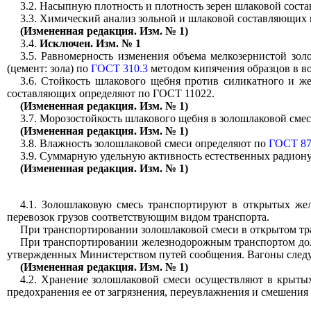
3.2. Насыпную плотность и плотность зерен шлаковой сост
3.3. Химический анализ зольной и шлаковой составляющих
(Измененная редакция. Изм. № 1)
3.4.
Исключен. Изм. № 1
3.5. Равномерность изменения объема мелкозернистой зо
(цемент: зола) по
ГОСТ 310.3
методом кипячения образцов в во
3.6. Стойкость шлакового щебня против силикатного и же
составляющих определяют по ГОСТ 11022.
(Измененная редакция. Изм. № 1)
3.7. Морозостойкость шлакового щебня в золошлаковой сме
(Измененная редакция. Изм. № 1)
3.8. Влажность золошлаковой смеси определяют по
ГОСТ 87
3.9. Суммарную удельную активность естественных радион
(Измененная редакция. Изм. № 1)
4.1. Золошлаковую смесь транспортируют в открытых жел
перевозок грузов соответствующим видом транспорта.
При транспортировании золошлаковой смеси в открытом тр
При транспортировании железнодорожным транспортом долж
утвержденных Министерством путей сообщения. Вагоны следуе
(Измененная редакция. Изм. № 1)
4.2. Хранение золошлаковой смеси осуществляют в крыты
предохранения ее от загрязнения, переувлажнения и смешения