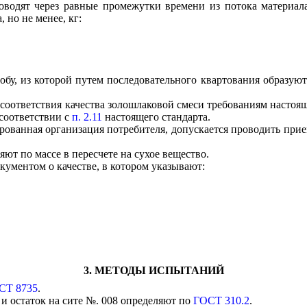
оводят через равные промежутки времени из потока материал
 но не менее, кг:
у, из которой путем последовательного квартования образуют
 соответствия качества золошлаковой смеси требованиям настоящ
соответствии с
п. 2.11
настоящего стандарта.
зированная организация потребителя, допускается проводить пр
ют по массе в пересчете на сухое вещество.
ументом о качестве, в котором указывают:
3. МЕТОДЫ ИСПЫТАНИЙ
СТ 8735
.
и остаток на сите №. 008 определяют по
ГОСТ 310.2
.