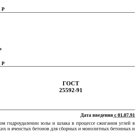
СР
Р
СР
ГОСТ
25592-91
Дата введения
с 01.07.91
ом гидроудалении золы и шлака в процессе сжигания углей в
гких и ячеистых бетонов для сборных и монолитных бетонных и