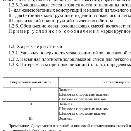
1.2.5. Золошлаковые смеси в зависимости от величины потер
I - для железобетонных конструкций и изделий из тяжелого 
II - для бетонных конструкций и изделий из тяжелого и легк
III
- для изделий и конструкций из ячеистого бетона.
1.2.6. Обозначение марки золошлаковых смесей включает: т
Пример условного обозначения
марки крупноз
1.3.
Характеристики
1.3.1. Удельная поверхность мелкозернистой золошлаковой 
1.3.2. Насыпная плотность золошлаковой смеси для легкого 
1.3.3. Потеря массы при прокаливании (п. п. п.), определ
Вид золошлаковой смеси
Составляющая зо
I
Зольная
Шлаковая с пористым шлаком
Шлаковая с плотным шлаком
I
I
Зольная
Шлаковая с пористым шлаком
Шлаковая с плотным шлаком
III
Зольная
Примечание. Допускается в зольной и шлаковой составляющих смесей по
коррозионной стойкости арматуры.