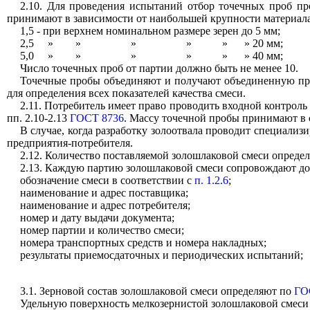
2.10. Для проведения испытаний отбор точечных проб пр
принимают
в зависимости от наибольшей крупности материала,
1,5 - при верхнем номинальном размере зерен до 5 мм;
2,5
»
»
»
»
»
» 20 мм;
5,0
»
»
»
»
»
» 40 мм;
Число точечных проб от партии должно быть не менее 10.
Точечные пробы объединяют и получают объединенную проб
для определения всех показателей качества смеси.
2.11. Потребитель имеет право проводить входной контроль
пп. 2.10-2.13
ГОСТ 8736
. Массу точечной пробы принимают в 
В случае, когда разработку золоотвала проводит специали
предприятия-потребителя.
2.12. Количество поставляемой золошлаковой смеси определя
2.13. Каждую партию золошлаковой смеси сопровождают док
обозначение смеси в соответствии с
п. 1.2.6
;
наименование и адрес поставщика;
наименование и адрес потребителя;
номер и дату выдачи документа;
номер партии и количество смеси;
номера транспортных средств и номера накладных;
результаты приемосдаточных и периодических испытаний;
3.1. Зерновой состав золошлаковой смеси определяют по
ГО
Удельную поверхность мелкозернистой золошлаковой смеси 