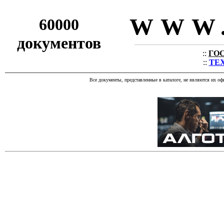
WWW.
60000
документов
::
ГОС
::
ТЕХ
Все документы, представленные в каталоге, не являются их о