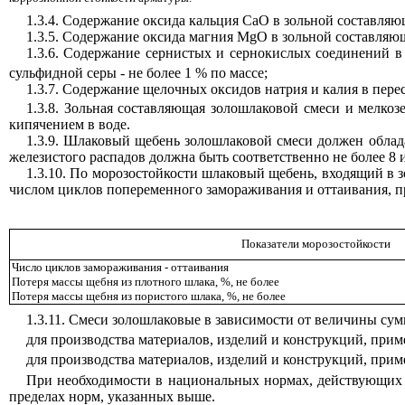
1.3.4. Содержание оксида кальция СаО в зольной составляю
1.3.5. Содержание оксида магния
MgO
в зольной составляющ
1.3.6. Содержание сернистых и сернокислых соединений в
сульфидной серы - не более 1 % по массе;
1.3.7. Содержание щелочных оксидов натрия и калия в пере
1.3.8. Зольная составляющая золошлаковой смеси и мелко
кипячением в воде.
1.3.9. Шлаковый щебень золошлаковой смеси должен облад
железистого распадов должна быть соответственно не более 8 
1.3.10. По морозостойкости шлаковый щебень, входящий в 
числом циклов попеременного замораживания и оттаивания, п
Показатели морозостойкости
Число циклов замораживания - оттаивания
Потеря массы щебня из плотного шлака, %, не более
Потеря массы щебня из пористого шлака, %, не более
1.3.11. Смеси золошлаковые в зависимости от величины с
для производства материалов, изделий и конструкций, при
для производства материалов, изделий и конструкций, прим
При необходимости в национальных нормах, действующих 
пределах норм, указанных выше.