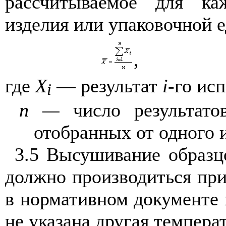
рассчитываемое для к
изделия или упаковочной 
,
где
X
— результат
i
-го ис
i
п —
число результатов
отобранных от одного 
3.5 Высушивание образц
должно производиться при
в нормативном документе 
не указана другая темпера