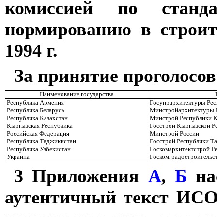
комиссией по станда
нормированию в строи
1994 г.
За принятие проголосо
Наименование государства
Республика Армения
Госупрархитектуры Рес
Республика Беларусь
Минстройархитектуры Р
Республика Казахстан
Минстрой Республики К
Кыргызская Республика
Госстрой Кыргызской Р
Российская Федерация
Минстрой России
Республика Таджикистан
Госстрой Республики Т
Республика Узбекистан
Госкомархитектстрой Р
Украина
Госкомградостроительс
3 Приложения
А
,
Б
нас
аутентичный текст ИСО