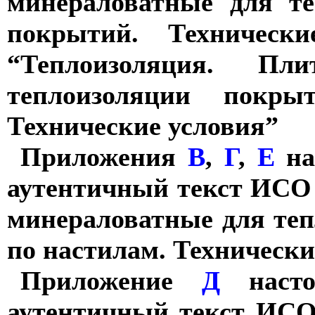
минераловатные для т
покрытий. Техничес
“Теплоизоляция. Пл
теплоизоляции покры
Технические условия”
Приложения
В
,
Г
,
Е
на
аутентичный текст ИСО
минераловатные для те
по настилам. Технически
Приложение
Д
насто
аутентичный текст ИСО