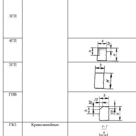
3ГП
4ГП
5ГП
ГПВ
ГК5
Криволинейные