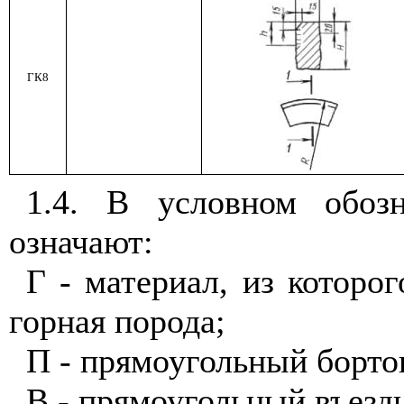
ГК8
1.4. В условном обоз
означают:
Г - материал, из которог
горная порода;
П - прямоугольный борто
В - прямоугольный въезд