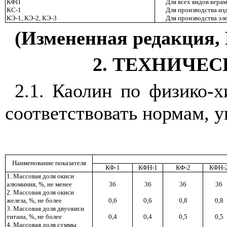
КФП
Для всех видов кера
КС-1
Для производства из
КЭ-1, КЭ-2, КЭ-3
Для производства эл
(Измененная редакция, И
2. ТЕХНИЧЕ
2.1. Каолин по физико-
соответствовать нормам, 
Наименование показателя
КФ-1
КФН-1
КФ-2
КФН-
1. Массовая доля окиси
алюминия, %, не менее
36
36
36
36
2. Массовая доля окиси
железа, %, не более
0,6
0,6
0,8
0,8
3. Массовая доля двуокиси
титана, %, не более
0,4
0,4
0,5
0,5
4. Массовая доля суммы