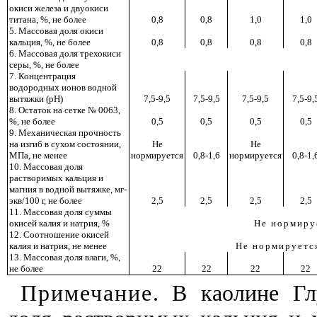
окиси железа и двуокиси
титана, %, не более
0,8
0,8
1,0
1,0
5. Массовая доля окиси
кальция, %, не более
0,8
0,8
0,8
0,8
6. Массовая доля трехокиси
серы, %, не более
7. Концентрация
водородных ионов водной
вытяжки (рН)
7,5-9,5
7,5-9,5
7,5-9,5
7,5-9,
8. Остаток на сетке № 0063,
%, не более
0,5
0,5
0,5
0,5
9. Механическая прочность
на изгиб в сухом состоянии,
Не
Не
МПа, не менее
нормируется
0,8-1,6
нормируется
0,8-1,
10. Массовая доля
растворимых кальция и
магния в водной вытяжке, мг-
экв/100 г, не более
2,5
2,5
2,5
2,5
11. Массовая доля суммы
окисей калия и натрия, %
Не нормиру
12. Соотношение окисей
калия и натрия, не менее
Не нормируетс
13. Массовая доля влаги, %,
не более
22
22
22
22
Примечание
. В каолине Гл