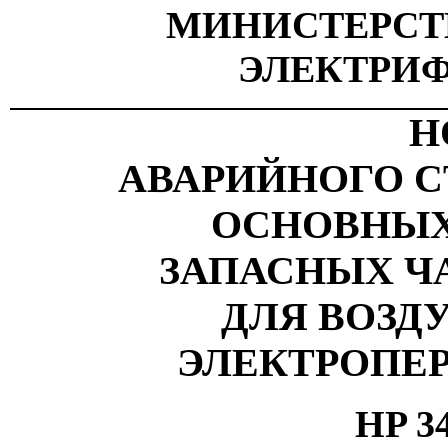
МИНИСТЕРСТ
ЭЛЕКТРИ
Н
А
В
АРИЙНОГО С
ОС
Н
О
ВН
ЫХ
ЗА
П
АСНЫХ Ч
ДЛ
Я
ВОЗ
Д
ЭЛЕ
К
ТРОПЕ
HP 34