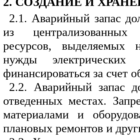
2. СОЗДАНИЕ И ХРАН
2
.1
. Аварийный
з
а
п
ас до
из централизованных 
ресурсов, выд
е
ляемых
нужды электриче
с
ких 
финан
с
ировать
с
я за счет 
2.2. Аварийный запас д
отведенных местах. Запр
материалами и оборудов
плановых ремонтов и други