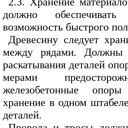
2
.3
. Хранение материало
должно обе
с
печива
возможно
с
ть быстрого по
Д
реве
с
ину следует хра
н
между рядами. Должны
раскатывания деталей опор
мерами предосторо
железобетонные опоры
хранение в одном штабел
деталей.
Провода и тросы должн