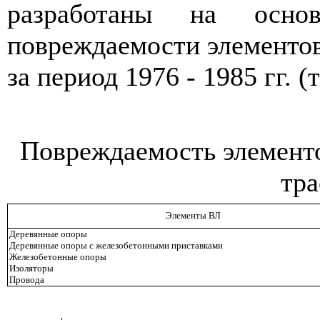
разработаны на о
с
но
повреждаемости элементо
за период
1
976
- 1
985 гг. (
Повреждаемо
с
ть элемен
тра
Элементы ВЛ
Д
е
ревя
н
ные опоры
Деревянные опоры с желе
з
обетонными при
с
тавками
Железобетонные опоры
Изоляторы
Провода