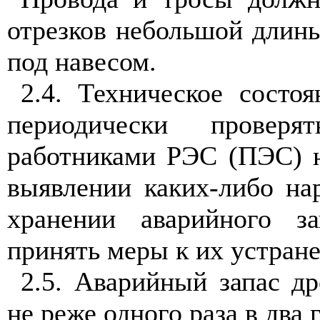
отрезков небольшой длин
под наве
с
ом.
2.4
.
Техническое со
с
тоя
периодически проверя
работниками Р
ЭС
(П
ЭС
) 
выявлении каких-либо на
хранении аварийного з
принять меры к их у
с
тран
2
.5
. Аварийный запас др
не реже одного раза в два 