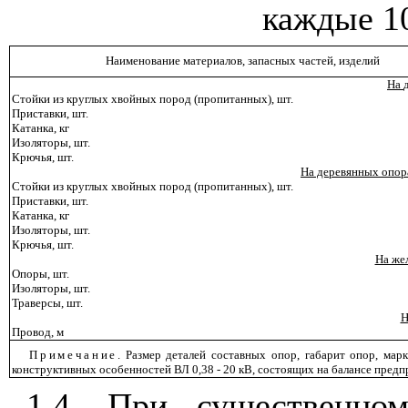
каждые
1
Н
а
и
менова
н
ие материалов
,
запасных частей, изделий
На
Стойки из круглых хвой
н
ых пород
(п
ропитан
н
ых
),
шт.
Приставки, шт.
Катанка, кг
Изоляторы, шт.
Крючья, шт.
На деревянных опор
Стойки из круглых хвой
н
ых пород
(п
ро
п
итанных)
, ш
т.
Приставки, шт.
Катанка, кг
Изоляторы, шт.
Крючья, шт.
На же
Опоры, шт.
Изоляторы, шт.
Траверсы, шт.
Провод, м
Прим
е
чан
ие
. Размер дета
л
ей
с
остав
н
ых опор, габарит опор, мар
конструктивных особенностей ВЛ 0,38 - 20
кВ
, состоящих на бала
н
се предп
1.4
. При существенном