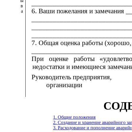
ы
____________________________
в
6. Ваши пожелания и
з
амечания _
а
____________________________
____________________________
____________________________
7. Общая оценка работы (хорошо,
____________________________
При оценке работы «удовлетво
недостатки и имеющиеся замечан
Руководитель предприятия,
организации
СОД
1. Общие положения
2. Создание и хранение аварийного за
3. Расходование и пополнение аварийн