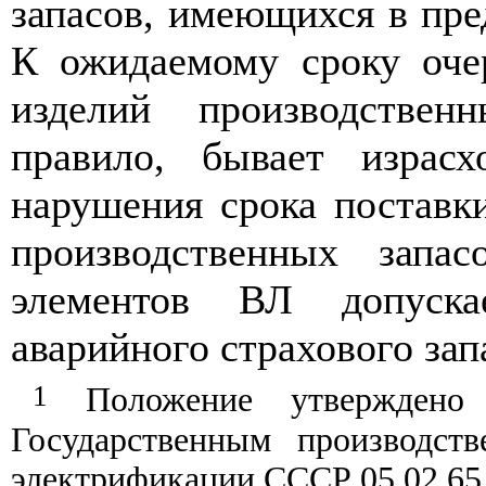
запасов, имеющихся в пре
К ожидаемому
с
року оче
изделий производствен
правило, бывает израсх
нарушения срока поставк
производственных запа
элементов ВЛ допуска
аварийного
с
трахового зап
1
Положение
утвержден
Государ
с
твенным производст
электрификации СССР 05
.0
2
.6
5