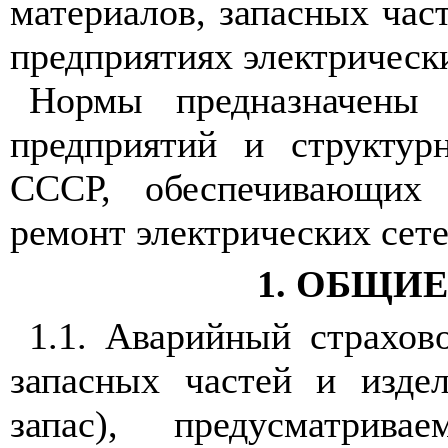
материалов, за
п
асных час
предприятиях электрическ
Нормы предназначены 
предприятий и структур
СССР, об
е
спечивающ
и
х 
ремонт электрич
е
ских сет
1. ОБЩИ
1.1
. Аварийный страхов
запасных ча
с
тей и изде
запас
),
п
редусматривае