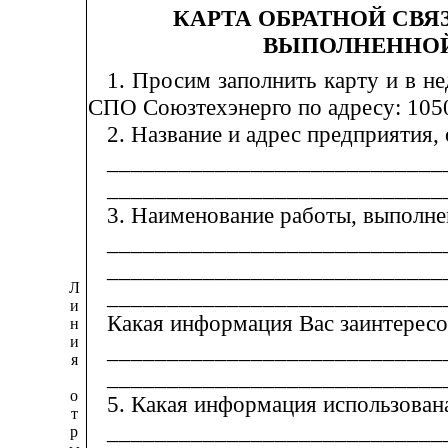
КАРТА ОБРАТНОЙ СВЯ
ВЫПОЛНЕННОЙ
1.
Проси
м з
аполнить карту и в н
СПО Союзтехэнерго по адресу:
1
05
2. Название и адрес предприятия
____________________________
____________________________
3. Наименование работы, выполн
____________________________
____________________________
Л
____________________________
и
Какая информация Вас заинтере
н
и
____________________________
я
____________________________
о
5.
Какая информация использован
т
____________________________
р