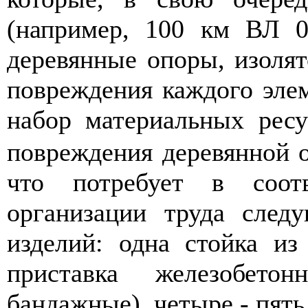
(например,
1
00 км
ВЛ
0
деревянные опоры, изолят
повреждения каждого эле
набор материальн
ы
х рес
у
повреждения дерев
я
нной 
что потребует в соот
организации труда следу
и
з
делий: одна стойка из
приставка жел
е
зобето
бандажны
е
), четыре - пят