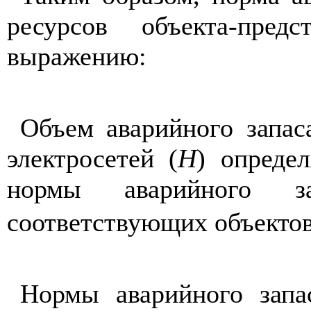
ре
су
рсов объекта
-
предс
выражению:
Объем аварийного запа
с
эле
к
тросетей (
Н
) опреде
нормы аварийного 
соответству
ю
щих объектов
Нормы аварийного запа