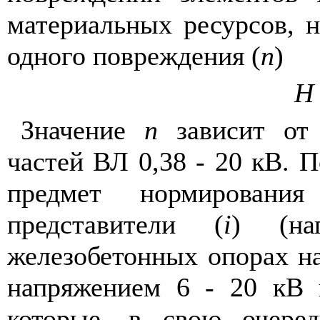
материальных ресурсов, 
одного повреждения (
n
)
Н
Значение
n
зависит от 
ча
с
тей ВЛ 0,38 - 20 кВ
.
По
предмет нормировани
представители (
i
) (н
железобетонных опорах н
напряжением 6
-
20 кВ 
кот
о
ры
е,
в
с
вою
очере