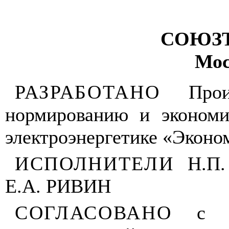
СОЮЗ
Мос
РА
З
Р
А
БОТАНО
Про
нормирован
и
ю и экономи
электроэнергетике
«
Э
кон
о
ИС
ПОЛНИТЕЛИ
Н
.П
.
Е.А
. РИ
В
ИН
СОГЛАСОВ
АНО
с У