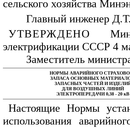
сельского хозяйства Мин
Главный инженер Д
.Т
УТВЕРЖД
ЕНО
Мин
электрификации
С
ССР 4 м
Заместител
ь
министра
НО
Р
МЫ АВАРИЙНОГО СТРАХОВО
ЗАПАСА ОСНОВНЫХ МАТЕРИАЛО
ЗАПАСНЫХ ЧАСТЕЙ И ИЗДЕЛИ
ДЛЯ В
О
ЗДУШНЫХ ЛИНИ
Й
ЭЛЕКТРОПЕРЕДАЧИ 0,38
-
20
кВ
На
с
тоящие Нормы уста
использован
и
я аварийног