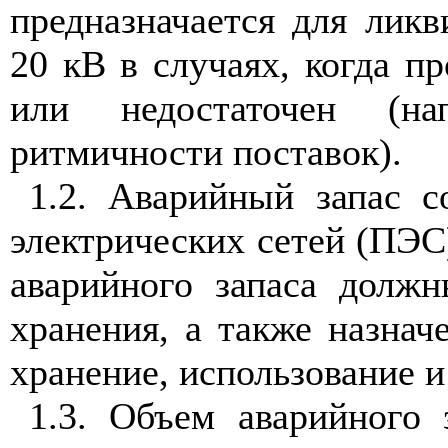
предназначает
с
я для ликв
20 кВ в случаях, когда п
или недостаточен (на
ритмичности поставок).
1.2
. А
в
ар
ийн
ый
з
апас с
электрических сетей (
ПЭС
аварий
н
ого запаса долж
хранения, а также назнач
хранение, и
с
пользование и
1.3.
Объем аварийного з