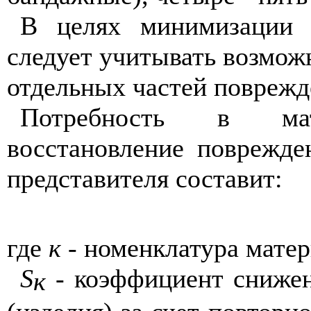
В целях миними
з
ации 
следует учит
ы
вать возмож
отде
л
ь
н
ых ча
с
тей
п
оврежд
Потребность в ма
восстановление поврежде
представителя составит:
где
к
- номенклатура матер
S
- коэффициент снижен
к