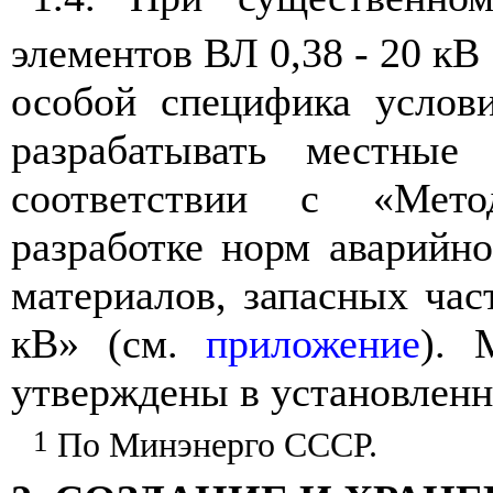
элементов ВЛ 0,38 - 20 кВ
особой специфик
а
услов
разрабатывать мест
н
ые 
соответствии с «Мето
разработке норм аварийно
материалов, запасных час
кВ» (см.
приложение
). 
утверждены в установле
н
н
1
По Минэнерго СССР.