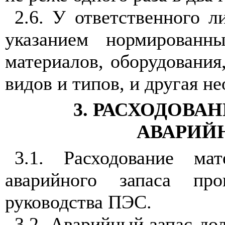
2
.6
. У ответственного л
указанием нормиро
в
анн
материалов, оборудования
видов и типов,
и
другая не
3. РАСХОДОВА
АВАРИЙ
3
.1
. Расходование ма
аварийного за
п
аса
п
ро
руководства ПЭС.
3
.2
. Аварийный запас до