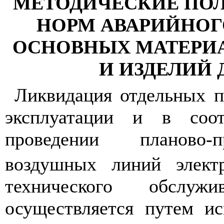
МЕТОДИЧЕСКИЕ ПОЛ
НОРМ АВАРИЙНОГ
ОСНОВНЫХ МАТЕРИА
И ИЗДЕЛИЙ ДЛ
Ликвидация отдельных п
эксплуатации и в
с
оо
проведении планово
-
п
во
з
душных линий электр
технического обслу
осуществляется
п
утем ис