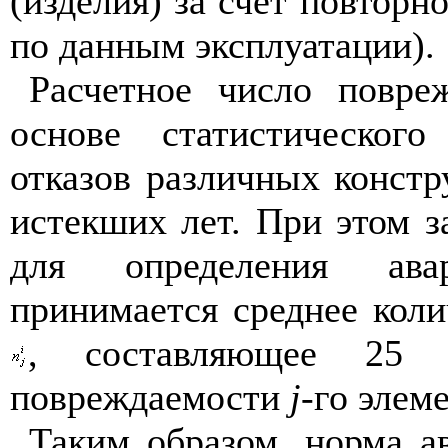
(изд
е
лия) за счет повторн
по данным эксплуатации).
Расчетное число повре
основе статистического
отказов различных конст
и
с
текших лет. При
э
том з
для определения ава
принимается среднее коли
, составл
я
ющее 25 %
повреждаемости
j
-го
элем
Таким образом, норма а