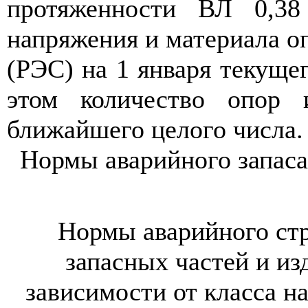
протяженности ВЛ 0,3
напряже
н
ия и материала о
(Р
ЭС
) на 1 января текуще
этом количество опор и
ближайшего целого числа.
Нормы аварийного запа
с
а
Нормы аварийного стр
запасных частей и из
зависимости от класса н