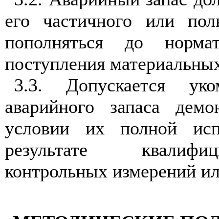
его ча
с
тич
н
ого или пол
пополняться до норма
поступления материальны
3
.3
. Допу
с
ка
е
тся уко
аварийного запаса дем
условии их полной и
с
результате квалифи
контрольных измерений и