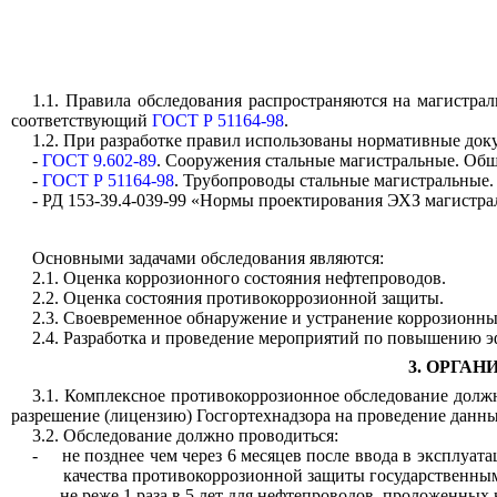
1.1. Правила обследования распространяются на магистр
соответствующий
ГОСТ Р 51164-98
.
1.2. При разработке правил использованы нормативные док
-
ГОСТ 9.602-89
. Сооружения стальные магистральные. Общи
-
ГОСТ Р 51164-98
. Трубопроводы стальные магистральные.
- РД 153-39.4-039-99 «Нормы проектирования ЭХЗ магистр
Основными задачами обследования являются:
2.1. Оценка коррозионного состояния нефтепроводов.
2.2. Оценка состояния противокоррозионной защиты.
2.3. Своевременное обнаружение и устранение коррозионн
2.4. Разработка и проведение мероприятий по повышению 
3. ОРГА
3.1. Комплексное противокоррозионное обследование до
разрешение (лицензию) Госгортехнадзора на проведение данны
3.2. Обследование должно проводиться:
-
не позднее чем через 6 месяцев после ввода в эксплуа
качества противокоррозионной защиты государственным
-
не реже 1 раза в 5 лет для нефтепроводов, проложенных