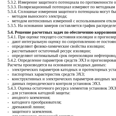
5.3.2. Измерение защитного потенциала по протяженности 
5.3.3. Поляризационный потенциал измеряют по методикам 
5.3.4. Сплошные измерения защитного потенциала могут б
-
методом выносного электрода;
-
методом интенсивных измерений с использованием отклю
5.3.5. На основании замеров составляется график распреде
5.4.
Решение расчетных задач по обеспечению коррозионн
5.4.1. При оценке текущего состояния изоляции и прогноз
-
дают интегральную оценку по сопротивлению ее постоян
-
определяют физико-химические свойства изоляции;
-
рассчитывают остаточный ресурс изоляции;
-
определяют оптимальный срок переизоляции нефтепрово
5.4.2. Определение параметров средств ЭХЗ и прогнозирова
Расчеты производятся на основании исходных данных:
-
электрических параметров катодных и протекторных уста
-
паспортных характеристик средств ЭХЗ;
-
конструктивных и электрических параметров анодных за
-
данных периодического контроля установок ЭХЗ.
5.4.3. Оценка остаточного ресурса элементов установок ЭХЗ
-
для установок катодной защиты:
-
анодного заземления;
-
катодного преобразователя;
-
дренажной линии;
-
защитного заземления.