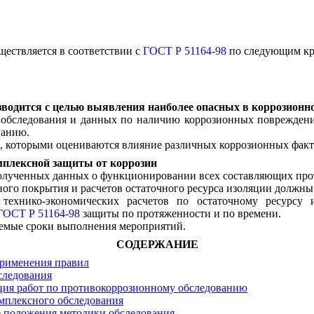
ществляется в соответствии с
ГОСТ Р 51164-98
по следующим кр
зводится с целью выявления наиболее опасных в коррозион
х обследования и данных по наличию коррозионных поврежден
ванию.
в, которыми оцениваются влияние различных коррозионных факт
мплексной защиты от коррозии
 полученных данных о функционировании всех составляющих пр
ного покрытия и расчетов остаточного ресурса изоляции должны
 технико-экономических расчетов по остаточному ресурс
ГОСТ Р 51164-98
защиты по протяженности и по времени.
уемые сроки выполнения мероприятий.
СОДЕРЖАНИЕ
применения правил
бследования
ция работ по противокоррозионному обследованию
омплексного обследования
 положения методики обследования