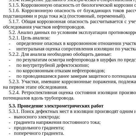
5.1.5. Коррозионную опасность от биологической коррози
5.1.6. Коррозионную опасность от блуждающих токов рас
подстанциями и рода тока ж/д (постоянный, переменный).
5.1.7. Общая коррозионная опасность рассчитывается с уч
обследования участков нефтепроводов.
5.2. Анализ данных по условиям эксплуатации противокор
5.2.1. Цель анализа:
-
определение опасных в коррозионном отношении участк
-
интегральная оценка сопротивления изоляции по участка
5.2.2. Для анализа необходимо обобщить данные:
-
по результатам осмотра нефтепровода в шурфах по пред
-
по внутритрубной дефектоскопии;
-
по коррозионным отказам нефтепроводов;
-
по проводившимся ранее замерам защитного потенциала
5.2.3. Участки, имевшие коррозионные поражения, подлеж
на первом этапе обследования.
5.2.4. Ретроспективная оценка состояния изоляции прои
потенциалов вдоль трубопровода.
5.3.
Проведение электрометрических работ
5.3.1. Поиск дефектных мест в изоляции производят одним 
-
выносного электрода;
-
градиента напряжения постоянного тока;
-
продольного градиента;
-
поперечного градиента.