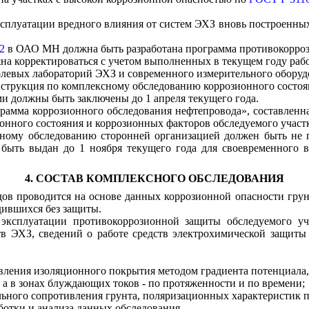
ксплуатации вредного влияния от систем ЭХЗ вновь построенн
.2
в ОАО МН должна быть разработана программа противокорроз
жна корректироваться с учетом выполненных в текущем году раб
левых лабораторий ЭХЗ и современного измерительного оборудо
нструкция по комплексному обследованию коррозионного состо
ми должны быть заключены до 1 апреля текущего года.
грамма коррозионного обследования нефтепровода», составлен
онного состояния и коррозионных факторов обследуемого участ
онному обследованию сторонней организацией должен быть не
 быть выдан до 1 ноября текущего года для своевременного 
4. СОСТАВ КОМПЛЕКСНОГО ОБСЛЕДОВАНИЯ
дов проводится на основе данных коррозионной опасности грун
дившихся без защиты.
 эксплуатации противокоррозионной защиты обследуемого у
тв ЭХЗ, сведений о работе средств электрохимической защит
вления изоляционного покрытия методом градиента потенциала,
а в зонах блуждающих токов - по протяженности и по времени;
льного сопротивления грунта, поляризационных характеристик 
ботки и анализа данных обследования.