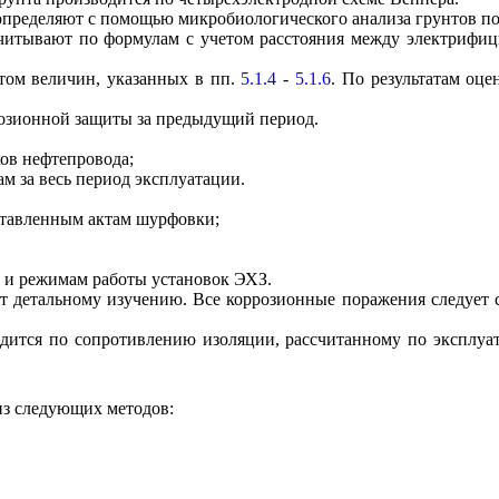
и определяют с помощью микробиологического анализа грунтов 
считывают по формулам с учетом расстояния между электрифи
етом величин, указанных в пп.
5.1.4
-
5.1.6
. По результатам оц
розионной защиты за предыдущий период.
ов нефтепровода;
м за весь период эксплуатации.
ставленным актам шурфовки;
 и режимам работы установок ЭХЗ.
ат детальному изучению. Все коррозионные поражения следует 
зводится по сопротивлению изоляции, рассчитанному по экспл
из следующих методов: