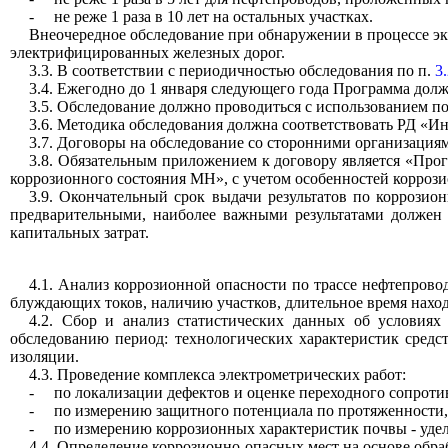
-
не реже 1 раза в 10 лет на остальных участках.
Внеочередное обследование при обнаружении в процессе э
электрифицированных железных дорог.
3.3. В соответствии с периодичностью обследования по п.
3
3.4. Ежегодно до 1 января следующего года Программа дол
3.5. Обследование должно проводиться с использованием по
3.6. Методика обследования должна соответствовать РД «И
3.7. Договоры на обследование со сторонними организация
3.8. Обязательным приложением к договору является «Про
коррози
онного состояния МН», с учетом особенностей коррози
3.9. Окончательный срок выдачи результатов по коррози
предварительными, наиболее важными результатами должен
капитальных затрат.
4.1. Анализ коррозионной опасности по трассе нефтепрово
блуждающих токов, наличию участков, длительное время нахо
4.2. Сбор и анализ статистических данных об условиях
обследованию период: технологических характеристик средс
изоляции.
4.3. Проведение комплекса электрометрических работ:
-
по локализации дефектов и оценке переходного сопроти
-
по измерению защитного потенциала по протяженности, 
-
по измерению коррозионных характеристик почвы - уде
4.4. Определение коррозионно-опасных мест на основе обра