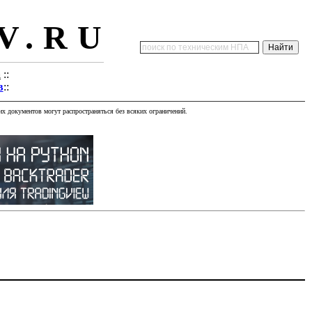
V.RU
а
::
в
::
х документов могут распространяться без всяких ограничений.