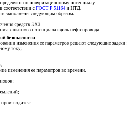
определяют по поляризационному потенциалу.
в соответствии с
ГОСТ Р 51164
и НТД.
ыть выполнены следующим образом:
чения средств ЭХЗ.
ления защитного потенциала вдоль нефтепровода.
ой безопасности
ировании изменения ее параметров решают следующие задачи:
ному току;
да.
ние изменения ее параметров во времени.
новок;
землений;
 производится: