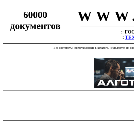
WWW.
60000
документов
::
ГОС
::
ТЕХ
Все документы, представленные в каталоге, не являются их о