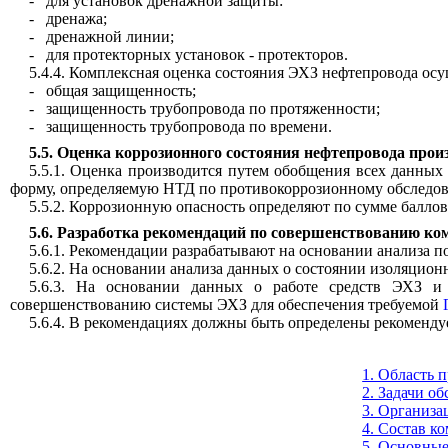
-
для установок дренажной защиты:
-
дренажа;
-
дренажной линии;
-
для протекторных установок - протекторов.
5.4.4. Комплексная оценка состояния ЭХЗ нефтепровода осу
-
общая защищенность;
-
защищенность трубопровода по протяженности;
-
защищенность трубопровода по времени.
5.5.
Оценка коррозионного состояния нефтепровода прои
5.5.1. Оценка производится путем обобщения всех данны
форму, определяемую НТД по противокоррозионному обследо
5.5.2. Коррозионную опасность определяют по сумме балло
5.6. Разработка рекомендаций по совершенствованию ко
5.6.1. Рекомендации разрабатывают на основании анализа
5.6.2. На основании анализа данных о состоянии изоляцион
5.6.3. На основании данных о работе средств ЭХЗ и
совершенствованию системы ЭХЗ для обеспечения требуемой
5.6.4. В рекомендациях должны быть определены рекоменд
1. Область 
2. Задачи о
3. Организа
4. Состав к
5. Основные