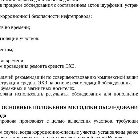
 в процессе обследования с составлением актов шурфовки, уст
 коррозионной безопасности нефтепровода:
в во времени;
изоляции участков.
ентам;
во времени;
м проведения ремонта средств ЭХЗ.
 выдачей рекомендаций по совершенствованию комплексной защи
нструкции средств ЭХЗ на основе рекомендаций обследования.
а бумажных и магнитных носителях.
жна использовать результаты обследования для пополнени
. ОСНОВНЫЕ ПОЛОЖЕНИЯ МЕТОДИКИ ОБСЛЕДОВАН
ода
епровода производят с целью выделения участков, требующ
м случае, когда коррозионно-опасные участки установлены ранее
грунта производится по четырехэлектродной схеме Веннера.