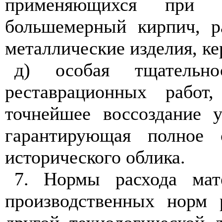
применяющихся при р
большемерн
ы
й кирпич, р
металлические изделия, ке
д) особая тщательн
реставрационн
ы
х работ,
точнейшее воссоздание 
гарантирующая полное 
исторического облика.
7. Нормы расхода мат
производственных норм р