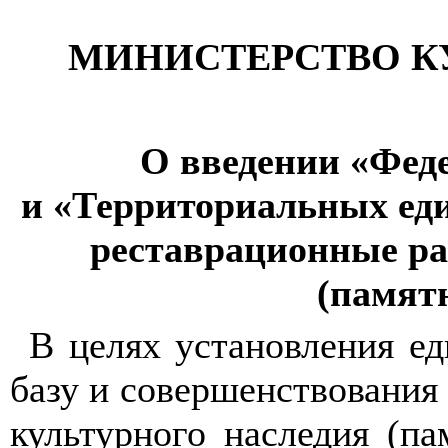
МИНИСТЕРСТВО К
О введении «Фед
и «Территориальных ед
реставра
ц
ио
н
н
ы
е р
(памят
В целях установления ед
базу и совершенствования
культурного наследия (п