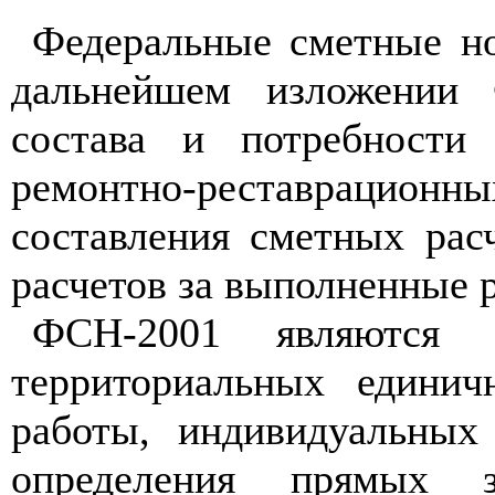
Федеральные сметные н
дальнейшем изложении 
состава и потребности
ремон
тн
о-рес
т
аврационн
ы
составления сметных рас
расчетов за выполн
е
нные р
ФСН-2001 являются 
территориальных единич
работы, индивидуальных
определения прямых 