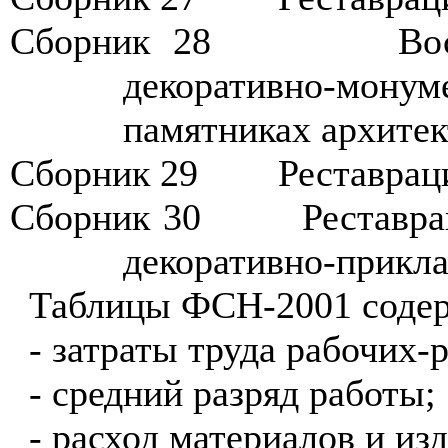
Сборник 2
8
В
о
декоративно-монум
памятниках архитек
Сборник 2
9
Р
еставрац
Сборник 3
0
Р
ес
т
авра
декоративно-прикла
Таблицы ФСН-200
1
содер
- затраты труда рабочих-
- средний разряд работы;
- расход материалов и из