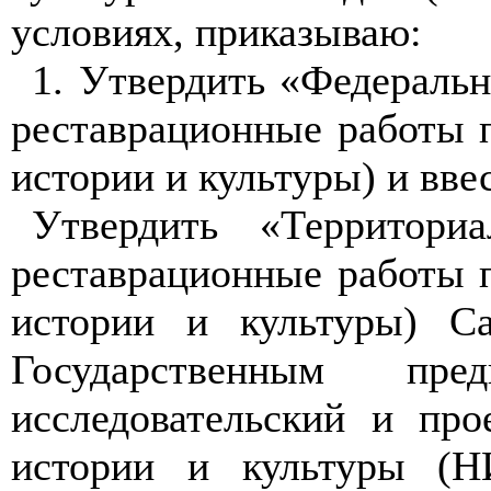
условиях, приказываю:
1. Утвердить «Федераль
рес
т
авра
ц
ионн
ы
е работы 
истории и культуры) и вве
Ут
в
ердить «Территори
рес
т
аврационн
ы
е работы 
истории и культуры) Са
Государственным пред
исследовательский и про
истории и культуры (Н