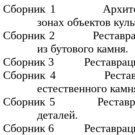
Сборник
1
А
рхит
зонах объектов куль
Сборник
2
Р
еставр
из бутового камня.
Сборник
3
Р
еставрац
Сборник
4
Р
еста
естественного камн
Сборник
5
Р
естав
деталей.
Сборник
6
Р
еставрац