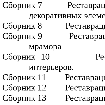
Сборник
7
Р
еставра
декоративных элеме
Сборник
8
Р
еставрац
Сборник
9
Р
еставра
мрамора
Сборник
10
Р
е
интерьеров.
Сборник
11
Р
ес
т
аврац
Сборник
12
Р
еставрац
Сборник
13
Р
еставрац