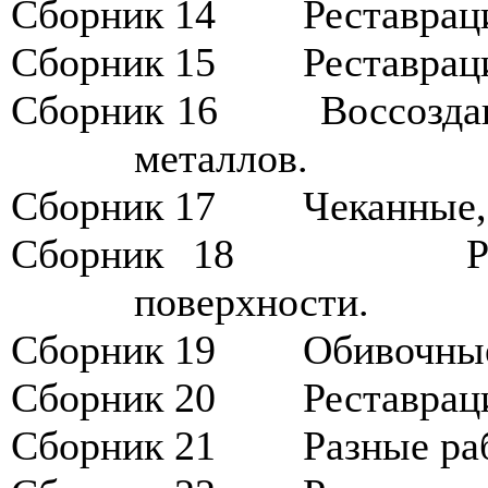
Сборник 1
4
Р
еставрац
Сборник
15
Р
еставрац
Сборник 1
6
В
оссозда
металлов.
Сборник
17
Ч
еканные,
Сборник
18
поверхности.
Сборник 1
9
О
бивочные
Сборник 2
0
Р
еставрац
Сборник 2
1
Р
азные ра