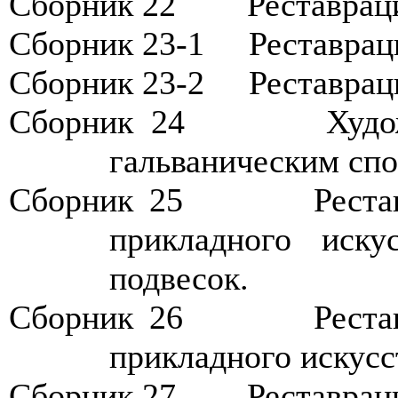
Сборник 2
2
Р
еставрац
Сборник 23
-1
Р
еставрац
Сборник 23-
2
Р
еставрац
Сборник 2
4
Х
удо
гальваническим сп
Сборник 2
5
Р
еста
прикладного иску
подвесок.
Сборник 2
6
Р
еста
прикладного искусс
Сборник 2
7
Р
еставрац