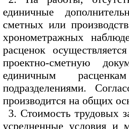
единичные дополнител
сметных или производств
хрономе
т
раж
ны
х наблюде
расценок осуществляетс
проектно-сметну
ю
докуме
единичным расценкам
подразделениями. Согла
производится на общих ос
3. Стоимость трудовых з
усредненные условия и м