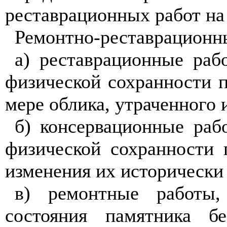
реставрационн
ы
х работ на
Ремонтно-реставрационн
а) реставрационные раб
физической сохранности 
мере облика, утраченного 
б) консерва
ц
ионн
ы
е раб
физической сохранности 
изменения их исторически
в) ремонтные работы
состояния памятника б