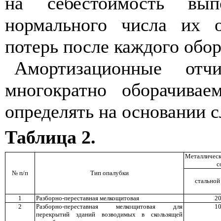
на себестоимость вы
нормального числа их 
потерь после каждого обор
Амортизационные отч
многократно оборачивае
определять на основании 
Таблица 2.
Металлическ
с
№
п/п
Тип опалубки
стальной
1
Разборно-переставная мелкощитовая
2
2
Разборно-переставная мелкощитовая для
1
перекрытий зданий возводимых в скользящей