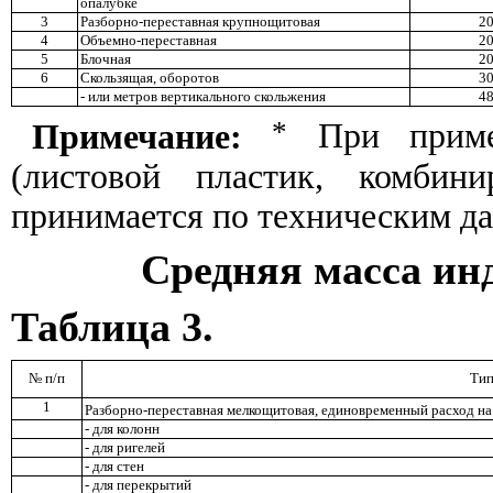
опалубке
3
Разборно-переставная крупнощитовая
2
4
Объемно-переставная
2
5
Блочная
2
6
Скользящая, оборотов
3
- или метров вертикального скольжения
4
*
Примечание:
При примен
(листовой пластик, комбини
принимается по техническим д
Средняя масса ин
Таблица 3.
№ п/п
Тип
1
Разборно-переставная мелкощитовая, единовременный расход на
- для колонн
- для ригелей
- для стен
- для перекрытий