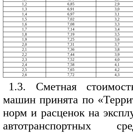
1,2
6,85
2,9
1,3
6,91
3,0
1,4
6,97
3,1
1,5
7,02
3,2
1,6
7,08
3,3
1,7
7,14
3,4
1,8
7,19
3,5
1,9
7,25
3,6
2,0
7,31
3,7
2,1
7,36
3,8
2,2
7,44
3,9
2,3
7,52
4,0
2,4
7,58
4,1
2,5
7,65
4,2
2,6
7,72
4,3
1.3. Сметная стоимост
машин принята по «Терри
норм и расценок на эксп
автотранспортных с