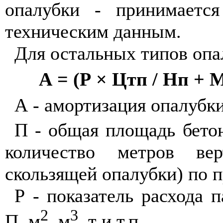
опалубки - принимает
техническим данным.
Для остальных типов опа
А = (Р × Цтп / Нп + М
А - амортизация опалубки
П - общая площадь бето
количество метров вер
скользящей опалубки) по 
Р - показатель расхода 
2
3
П, м
, м
, т и т.п.