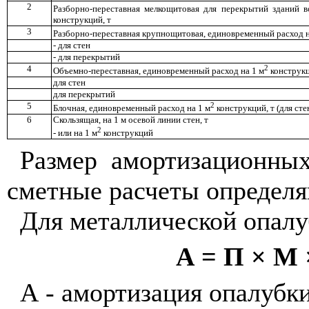
2
Разборно-переставная мелкощитовая для перекрытий зданий 
конструкций, т
3
Разборно-переставная крупнощитовая, единовременный расход н
- для стен
- для перекрытий
4
2
Объемно-переставная, единовременный расход на 1 м
конструкц
для стен
для перекрытий
5
2
Блочная, единовременный расход на 1 м
конструкций, т (для сте
6
Скользящая, на 1 м осевой линии стен, т
2
- или на 1 м
конструкций
Размер амортизационны
сметные расчеты определя
Для металлической опалу
А = П × М ×
А - амортизация опалубки