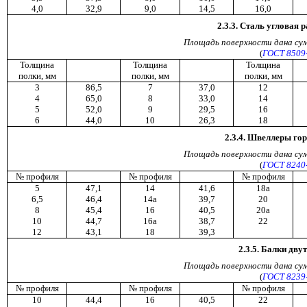
4,0
32,9
9,0
14,5
16,0
2.3.3. Сталь угловая
Площадь
поверхности
дана
су
(
ГОСТ 8509
Толщина
Толщина
Толщина
полки, мм
полки, мм
полки, мм
3
86,5
7
37,0
12
4
65,0
8
33,0
14
5
52,0
9
29,5
16
6
44,0
10
26,3
18
2.3.4. Швеллеры го
Площадь
поверхности
дана
су
(
ГОСТ 8240
№ профиля
№ профиля
№ профиля
5
47,1
14
41,6
18а
6,5
46,4
14а
39,7
20
8
45,4
16
40,5
20а
10
44,7
16а
38,7
22
12
43,1
18
39,3
2.3.5. Балки дв
Площадь
поверхности
дана
су
(
ГОСТ 8239
№ профиля
№ профиля
№ профиля
10
44,4
16
40,5
22