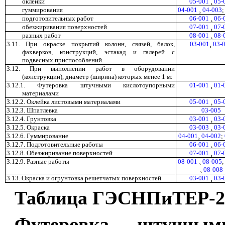
оклейки
05-001
¸
05-
гуммирования
04-001
¸
04-003
подготовительных работ
06-001
¸
06-
обезжиривания поверхностей
07-001
¸
07-
разных работ
08-001
¸
08-
3.11. При окраске покрытий колонн, связей, балок,
03-001
¸
03-
фахверков, конструкций, эстакад и галерей с
подвесных приспособлений
3.12. При выполнении работ в оборудовании
(конструкции), диаметр (ширина) которых менее 1 м:
3.12.1. Футеровка штучными кислотоупорными
01-001
¸
01-
материалами
3.12.2. Оклейка листовыми материалами
05-001
¸
05-
3.12.3. Шпатлевка
03-005
3.12.4. Грунтовка
03-001
¸
03-
3.12.5. Окраска
03-003
¸
03-
3.12.6. Гуммирование
04-001
¸
04-002
;
3.12.7. Подготовительные работы
06-001
¸
06-
3.12.8. Обезжиривание поверхностей
07-001
¸
07-
3.12.9. Разные работы
08-001
¸
08-005
¸
08-008
3.13. Окраска и огрунтовка решетчатых поверхностей
03-001
¸
03-
Таблица ГЭСНПиТЕР-
2
Футеровка штучным