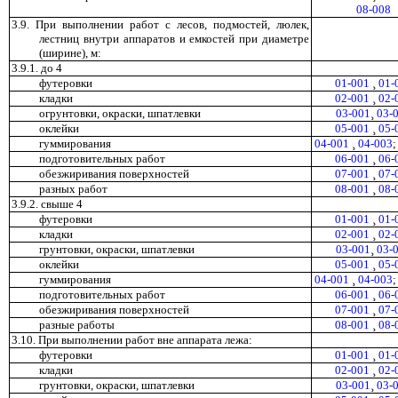
08-008
3.9. При выполнении работ с лесов, подмостей, люлек,
лестниц внутри аппаратов и емкостей при диаметре
(ширине), м:
3.9.1. до 4
футеровки
01-001
¸
01-
кладки
02-001
¸
02-
огрунтовки, окраски, шпатлевки
03-001
¸
03-
оклейки
05-001
¸
05-
гуммирования
04-001
¸
04-003
подготовительных работ
06-001
¸
06-
обезжиривания поверхностей
07-001
¸
07-
разных работ
08-001
¸
08-
3.9.2. свыше 4
футеровки
01-001
¸
01-
кладки
02-001
¸
02-
грунтовки, окраски, шпатлевки
03-001
¸
03-
оклейки
05-001
¸
05-
гуммирования
04-001
¸
04-003
подготовительных работ
06-001
¸
06-
обезжиривания поверхностей
07-001
¸
07-
разные работы
08-001
¸
08-
3.10. При выполнении работ вне аппарата лежа:
футеровки
01-001
¸
01-
кладки
02-001
¸
02-
грунтовки, окраски, шпатлевки
03-001
¸
03-