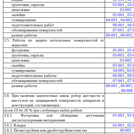
грунтовки, окраски
03-001
¸
03-
шпатлевки
03-005
оклейки
05-001
¸
05-
гуммирования
04-001
¸
04-002
подготовительных работ
06-001
¸
06-
обезжиривания поверхностей
07-001
¸
07-
разные работы
08-001
¸
08-005
3.5. Работы по защите потолочных поверхностей от
коррозии:
футеровка
01-001
¸
01-
грунтовка, окраска
03-001
¸
03-
шпатлевка
03-005
оклейка
05-001
¸
05-
гуммирование
04-001
¸
04-
подготовительные работы
06-001
¸
06-
обезжиривание поверхностей
07-001
¸
07-
разные работы
08-001
¸
08-005
¸
08-008
3.6. При наличии заклепочных швов, ребер жесткости и
выступов на защищаемой поверхности аппаратов и
конструкций, составляющих:
а
)
от
10
до
30
%
при
следующих
видах
работ
:
3.6.1. Футеровка или облицовка штучными
01-001
¸
01-
кислотоупорными материалами
3.6.2. Кладка
02-001
¸
02-
3.6.3. Пескоструйная или дробеструйная очистка
06-001