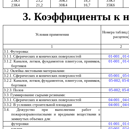
23К3
23,2
30К3
18,3
35К5
23К4
21,2
30К4
16,7
35К6
3. Коэффициенты к 
Номера таблиц 
Условия применения
расценок
1
2
3.1. Футеровка:
3.1.1. Сферических и конических поверхностей
01-001
¸
01-
3.1.2. Каналов, лотков, фундаментов плинтусов, приямков,
01-001
¸
01-
бортиков
3.2. Оклейка листовыми материалами:
3.2.1. Сферических и конических поверхностей
05-001
¸
05-
3.2.2. Каналов, лотков, фундаментов, плинтусов, приямков,
05-002
;
05-
бортиков
3.2.3. Полов
05-002
;
05-
3.3. Гуммирование сырыми резинами:
3.3.1. Сферических и конических поверхностей
04-001
¸
04-
3.3.2. В условиях строительной площадки
04-001
¸
04-
3.4.
Дежурство при выполнении работ с
пожаровзрывоопасными и вредными веществами в
замкнутых объемах для:
футеровки
01-001
¸
01-
кладки
02-001
¸
02-