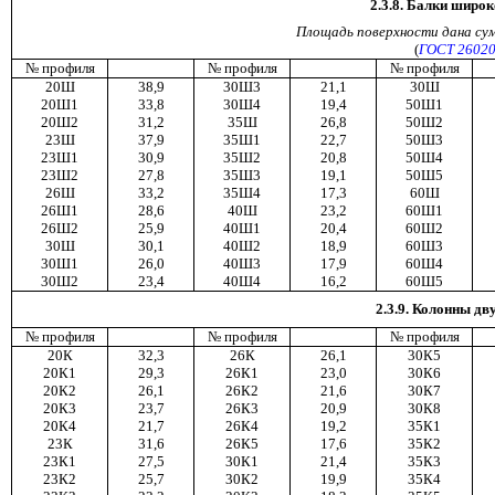
2.3.8. Балки широ
Площадь
поверхности
дана
су
(
ГОСТ 26020
№ профиля
№ профиля
№ профиля
20Ш
38,9
30Ш3
21,1
30Ш
20Ш1
33,8
30Ш4
19,4
50Ш1
20Ш2
31,2
35Ш
26,8
50Ш2
23Ш
37,9
35Ш1
22,7
50Ш3
23Ш1
30,9
35Ш2
20,8
50Ш4
23Ш2
27,8
35Ш3
19,1
50Ш5
26Ш
33,2
35Ш4
17,3
60Ш
26Ш1
28,6
40Ш
23,2
60Ш1
26Ш2
25,9
40Ш1
20,4
60Ш2
30Ш
30,1
40Ш2
18,9
60Ш3
30Ш1
26,0
40Ш3
17,9
60Ш4
30Ш2
23,4
40Ш4
16,2
60Ш5
2.3.9. Колонны д
№ профиля
№ профиля
№ профиля
20К
32,3
26К
26,1
30К5
20К1
29,3
26К1
23,0
30К6
20К2
26,1
26К2
21,6
30К7
20К3
23,7
26К3
20,9
30К8
20К4
21,7
26К4
19,2
35К1
23К
31,6
26К5
17,6
35К2
23К1
27,5
30К1
21,4
35К3
23К2
25,7
30К2
19,9
35К4