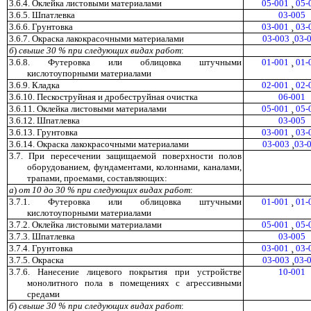
3.6.4. Оклейка листовыми материалами
05-001
¸
05-
3.6.5. Шпатлевка
03-005
3.6.6. Грунтовка
03-001
¸
03-
3.6.7. Окраска лакокрасочными материалами
03-003
¸
03-
б
)
свыше
30
%
при
следующих
видах
работ
:
3.6.8. Футеровка или облицовка штучными
01-001
¸
01-
кислотоупорными материалами
3.6.9. Кладка
02-001
¸
02-
3.6.10. Пескоструйная и дробеструйная очистка
06-001
3.6.11. Оклейка листовыми материалами
05-001
¸
05-
3.6.12. Шпатлевка
03-005
3.6.13. Грунтовка
03-001
¸
03-
3.6.14. Окраска лакокрасочными материалами
03-003
¸
03-
3.7. При пересечении защищаемой поверхности полов
оборудованием, фундаментами, колоннами, каналами,
трапами, проемами, составляющих:
а
)
от
10
до
30
%
при
следующих
видах
работ
:
3.7.1. Футеровка или облицовка штучными
01-001
¸
01-
кислотоупорными материалами
3.7.2. Оклейка листовыми материалами
05-001
¸
05-
3.7.3. Шпатлевка
03-005
3.7.4. Грунтовка
03-001
¸
03-
3.7.5. Окраска
03-003
¸
03-
3.7.6. Нанесение лицевого покрытия при устройстве
10-001
монолитного пола в помещениях с агрессивными
средами
б
)
свыше
30
%
при
следующих
видах
работ
: