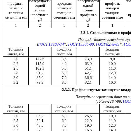
поверхности
поверхности
по
профиля,
профиля,
профиля,
одной
одной
номер и
номер и
номер и
тонны
тонны
толщина
толщина
толщина
профиля в
профиля в
п
сечения в мм
сечения в мм
сечения в мм
2
2
м
м
1
2
1
2
1
2.3.1. Сталь листовая и про
Площадь
поверхности
дана
су
(
ГОСТ 19903-74
*
;
ГОСТ 19904-90
;
ГОСТ 8278-83
*
;
ГОС
Толщина
Толщина
Толщина
листа, мм
листа, мм
листа, мм
2,0
127,6
3,5
73,0
9,0
2,2
115,9
4,0
63,9
10,0
2,5
102,3
5,0
51,1
11,0
2,8
91,2
6,0
42,7
12,0
3,0
85,0
7,0
36,6
14,0
3,2
79,9
8,0
32,1
16,0
2.3.2. Профили гнутые замкнутые квад
Площадь поверхности дана по в
(ТУ 36-2287-80,
ГОСТ
Толщина
Толщина
Толщина
стенки, мм
стенки, мм
стенки, мм
2,0
05,2
5,0
26,5
10,0
2,5
52,1
6,0
22,0
11,0
3,0
43,5
7,0
19,0
12,0
3,5
37,3
8,0
16,6
14,0