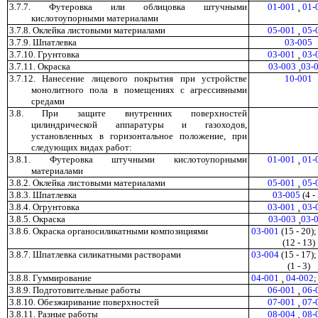
3.7.7. Футеровка или облицовка штучными
01-001
¸
01-
кислотоупорными материалами
3.7.8. Оклейка листовыми материалами
05-001
¸
05-
3.7.9. Шпатлевка
03-005
3.7.10. Грунтовка
03-001
¸
03-
3.7.11. Окраска
03-003
¸
03-
3.7.12. Нанесение лицевого покрытия при устройстве
10-001
монолитного пола в помещениях с агрессивными
средами
3.8. При защите внутренних поверхностей
цилиндрической аппаратуры и газоходов,
установленных в горизонтальное положение, при
следующих видах работ:
3.8.1. Футеровка штучными кислотоупорными
01-001
¸
01-
материалами
3.8.2. Оклейка листовыми материалами
05-001
¸
05-
3.8.3. Шпатлевка
03-005
(4 - 
3.8.4. Огрунтовка
03-001
¸
03-
3.8.5. Окраска
03-003
¸
03-
3.8.6. Окраска органосиликатными композициями
03-001
(15 - 20)
(12 - 13)
3.8.7. Шпатлевка силикатными растворами
03-004
(15 - 17)
(1 - 3)
3.8.8. Гуммирование
04-001
¸
04-002
3.8.9. Подготовительные работы
06-001
¸
06-
3.8.10. Обезжиривание поверхностей
07-001
¸
07-
3.8.11. Разные работы
08-004
¸
08-