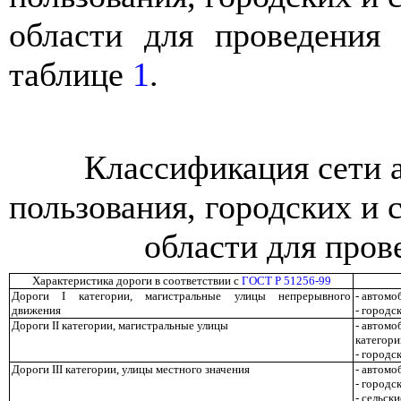
области для проведения 
таблице
1
.
Классификация сети 
пользования, городских и 
области для пров
Характеристика дороги в соответствии с
ГОСТ Р 51256-99
Дороги
I
категории, магистральные улицы непрерывного
- автомо
движения
- городс
Дороги
II
категории, магистральные улицы
- автомо
категори
- городс
Дороги
III
категории, улицы местного значения
- автомо
- городс
- сельск