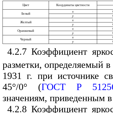
Цвет
Координаты цветности
x
Белый
y
x
Желтый
y
x
Оранжевый
y
x
Черный
y
4.2.7 Коэффициент ярк
разметки, определяемый 
1931 г. при источнике с
45°/0° (
ГОСТ Р 51256
значениям, приведенным в
4.2.8 Коэффициент ярко