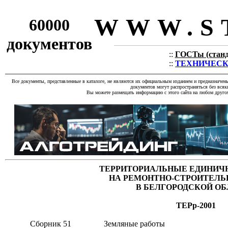
WWW.S
60000
документов
::
ГОСТы (станда
::
ТЕХНИЧЕСКИЕ
Все документы, представленные в каталоге, не являются их официальным изданием и предназначен
документов могут распространяться без всяк
Вы можете размещать информацию с этого сайта на любом другом
ТЕРРИТОРИАЛЬНЫЕ ЕДИНИЧ
НА РЕМОНТНО-СТРОИТЕЛЬ
В БЕЛГОРОДСКОЙ О
ТЕРр-2001
Сборник 51
Земляные работы