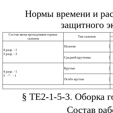
Нормы времени и рас
защитного э
Состав звена проходчиков горных
Тип склонов
склонов
Пологие
4 разр. - 1
3 разр. - 3
Средней крутизны
Крутые
4 разр. - 1
3
-
"
-
- 1
Особо крутые
§ ТЕ2-1-5-3. Оборка 
Состав ра