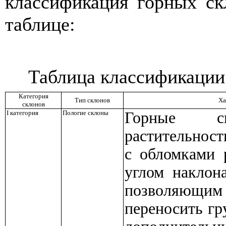
классификация горных ск
таблице:
Таблица классификации
Категория
Тип склонов
Ха
склонов
I
категория
Пологие склоны
Горные ск
растительнос
с обломками 
углом наклона
позволяющи
переносить гр