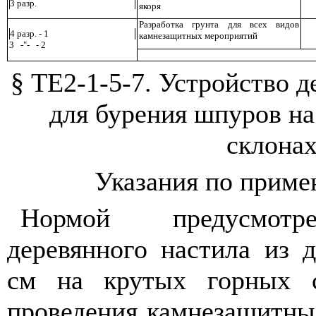
3 разр.
якоря
Разработка грунта для всех видов
4 разр. - 1
камнезащитных мероприятий
3
-
"
-
- 2
§ ТЕ2-1-5-7. Устройство д
для бурения шпуров н
склона
Указания по прим
Нормой предусмотр
деревянного настила из 
см на крутых горных с
проведения камнезащитны