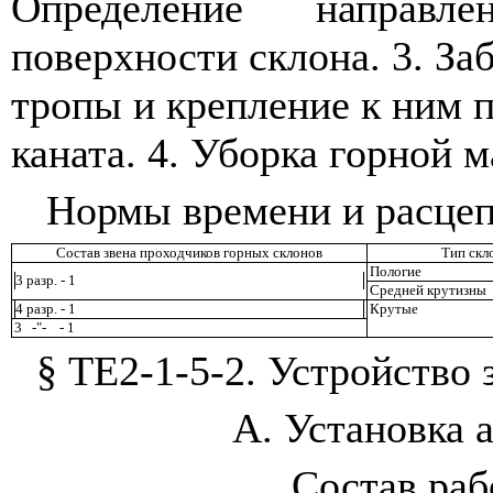
Определение направ
поверхности склона. 3. За
тропы и крепление к ним 
каната. 4. Уборка горной 
Нормы времени и расцеп
Состав звена проходчиков горных склонов
Тип скл
Пологие
3 разр. - 1
Средней крутизны
4 разр. - 1
Крутые
3
-
"
-
- 1
§ ТЕ2-1-5-2. Устройство
А. Установка 
Состав ра