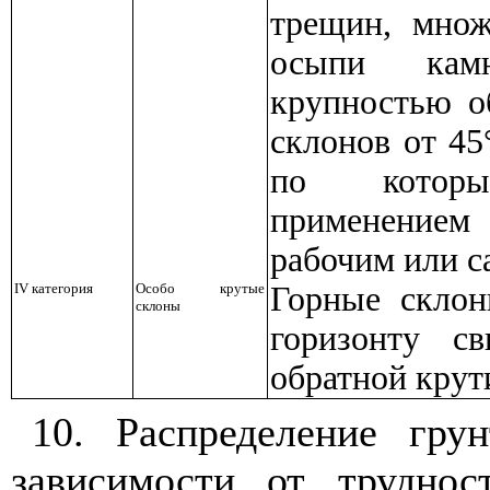
трещин, множ
осыпи кам
крупностью о
склонов от 45
по котор
применением
рабочим или с
IV
категория
Особо крутые
Горные склон
склоны
горизонту с
обратной кру
10. Распределение гру
зависимости от труднос