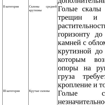
дополнительны
II
категория
Склоны средней
Голые скалы 
крутизны
трещин и 
растительност
горизонту до
камней с обло
крутизной до
которым во
опоры на ру
груза требу
кропление и то
III
категория
Крутые склоны
Голые с
незначительн