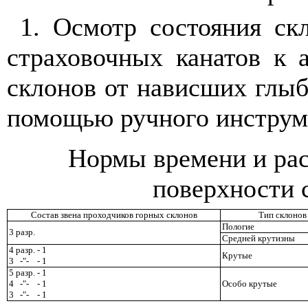
1. Осмотр состояния ск
страховочных канатов к 
склонов от нависших глыб
помощью ручного инструм
Нормы времени и рас
поверхности 
Состав звена проходчиков горных склонов
Тип склонов
Пологие
3 разр.
Средней крутизны
4 разр. - 1
Крутые
3
-
"
-
- 1
5 разр. - 1
4
-
"
-
- 1
Особо крутые
3
-
"
-
- 1