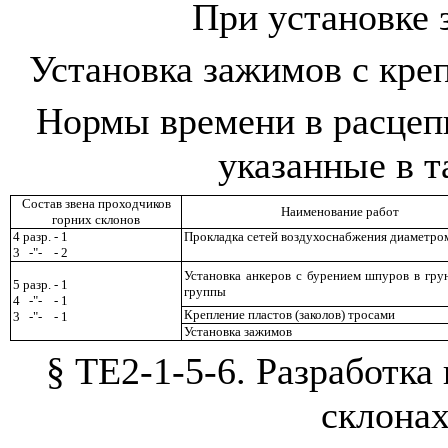
При установке
Установка зажимов с кре
Нормы времени в расцепк
указанные в т
Состав звена проходчиков
Наименование работ
горних склонов
4 разр. - 1
Прокладка сетей воздухоснабжения диаметро
3
-
"
-
- 2
Установка анкеров с бурением шпуров в гр
5 разр. - 1
группы
4
-
"
-
- 1
Крепление пластов (заколов) тросами
3
-
"
-
- 1
Установка зажимов
§
ТЕ2-1-5-6. Разработка 
склона