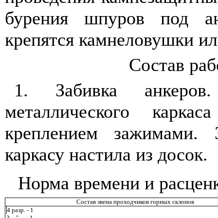
бурения шпуров под ан
крепятся камнеловушки и
Состав ра
1. Забивка анкеров
металлического карка
креплением зажимами. 
каркасу настила из досок.
Норма времени и расценк
Состав звена проходчиков горных склонов
4 разр. - 1
3
-
"
-
- 1