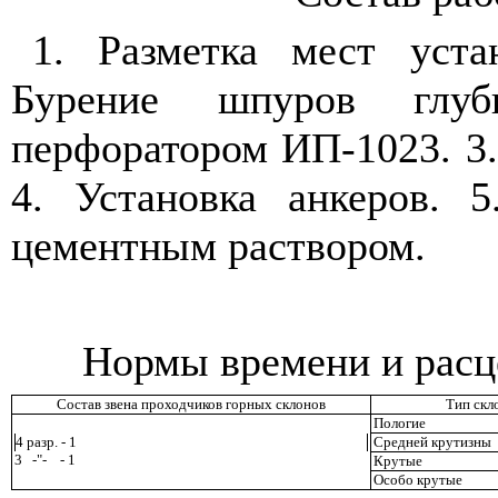
1. Разметка мест уста
Бурение шпуров гл
перфоратором ИП-1023. 3
4. Установка анкеров. 5
цементным раствором.
Нормы времени и расце
Состав звена проходчиков горных склонов
Тип скл
Пологие
4 разр. - 1
Средней крутизны
3
-
"
-
- 1
Крутые
Особо крутые