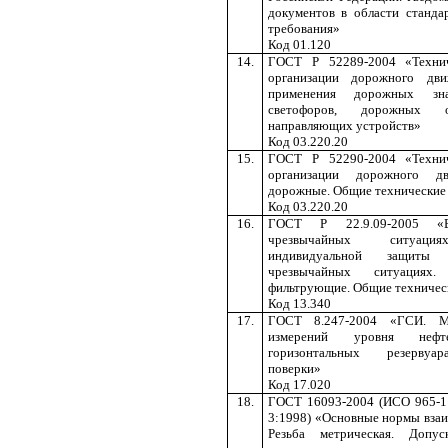
документов в области станда
требования»
Код 01.120
14.
ГОСТ Р 52289-2004 «Технич
организации дорожного дви
применения дорожных знак
светофоров, дорожных 
направляющих устройств»
Код 03.220.20
15.
ГОСТ Р 52290-2004 «Технич
организации дорожного дв
дорожные. Общие технические
Код 03.220.20
16.
ГОСТ Р 22.9.09-2005 «Б
чрезвычайных ситуаци
индивидуальной защиты
чрезвычайных ситуациях. 
фильтрующие. Общие техничес
Код 13.340
17.
ГОСТ 8.247-2004 «ГСИ. М
измерений уровня нефт
горизонтальных резервуа
поверки»
Код 17.020
18.
ГОСТ 16093-2004 (ИСО 965-1
3:1998) «Основные нормы взаи
Резьба метрическая. Допу