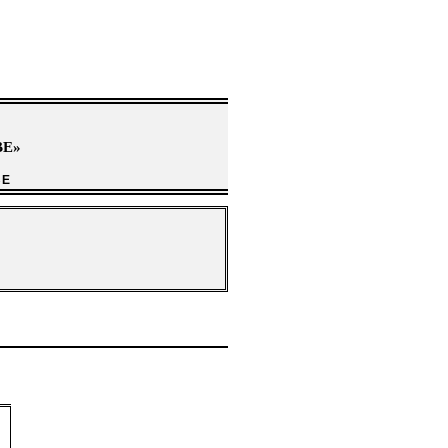
Е»
ВЕ