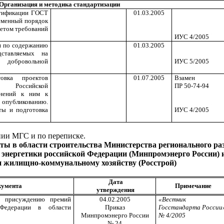
Организация и методика стандартизации
ртификации ГОСТ
01.03.2005
ременный порядок
четом требований
ИУС 4/2005
и по содержанию
01.03.2005
ставляемых на
добровольной
ИУС 5/2005
овка проектов
01.07.2005
Взамен
в Российской
ПР 50-74-94
енений к ним к
 опубликованию.
ты и подготовка
ИУС 4/2005
нии МГС и по переписке.
ты в области строительства Министерства регионального ра
энергетики российской Федерации (Минпромэнерго России) и
и жилищно-коммунальному хозяйству (Росстрой)
Дата
кумента
Примечание
утверждения
о присуждению премий
04.02.2005
«Вестник
 Федерации в области
Приказ
Госстандарта России
Минпромэнерго России
№ 4/2005
№ 24