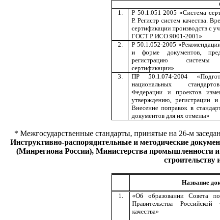
1.
Р 50.1.051-2005 «Система се
Р. Регистр систем качества. В
сертификации производств с у
ГОСТ Р ИСО 9001-2001»
2.
Р 50.1.052-2005 «Рекомендаци
и форме документов, пред
регистрацию системы 
сертификации»
3.
ПР 50.1.074-2004 «Подгот
национальных стандарто
Федерации и проектов изм
утверждению, регистрации и
Внесение поправок в стандар
документов для их отмены»
* Межгосударственные стандарты, принятые на 26-м заседа
Инструктивно-распорядительные и методические докумен
(Минрегиона России), Министерства промышленности и 
строительству 
Название до
1.
«Об образовании Совета п
Правительства Российской
качества»