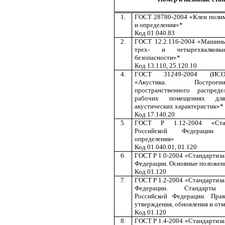
1.
ГОСТ 28780-2004 «Клеи поли
и определения»*
Код 01.040.83
2.
ГОСТ 12.2.116-2004 «Машины
трех- и четырехвалковы
безопасности»*
Код 13.110, 25.120.10
4.
ГОСТ 31249-2004 (ИСО
«Акустика. Постро
пространственного распред
рабочих помещениях д
акустических характеристик»*
Код 17.140.20
5.
ГОСТ Р 1.12-2004 «Стан
Российской Федерации
определения»
Код 01.040.01, 01.120
6.
ГОСТ Р 1.0-2004 «Стандартиза
Федерации. Основные положен
Код 01.120
7.
ГОСТ Р 1.2-2004 «Стандартиза
Федерации. Стандарты 
Российской Федерации. Прав
утверждения, обновления и от
Код 01.120
8.
ГОСТ Р 1.4-2004 «Стандартиза