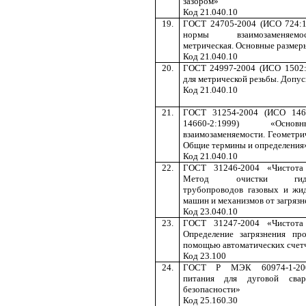
зазором»
Код 21.040.10
19.
ГОСТ 24705-2004 (ИСО 724:1
нормы взаимозаменяем
метрическая. Основные размер
Код 21.040.10
20.
ГОСТ 24997-2004 (ИСО 1502:
для метрической резьбы. Допус
Код 21.040.10
21.
ГОСТ 31254-2004 (ИСО 146
14660-2:1999) «Осн
взаимозаменяемости. Геометри
Общие термины и определения
Код 21.040.10
22.
ГОСТ 31246-2004 «Чистота
Метод очистки гидром
трубопроводов газовых и жи
машин и механизмов от загряз
Код 23.040.10
23.
ГОСТ 31247-2004 «Чистота
Определение загрязнения пр
помощью автоматических счет
Код 23.100
24.
ГОСТ Р МЭК 60974-1-200
питания для дуговой свар
безопасности»
Код 25.160.30