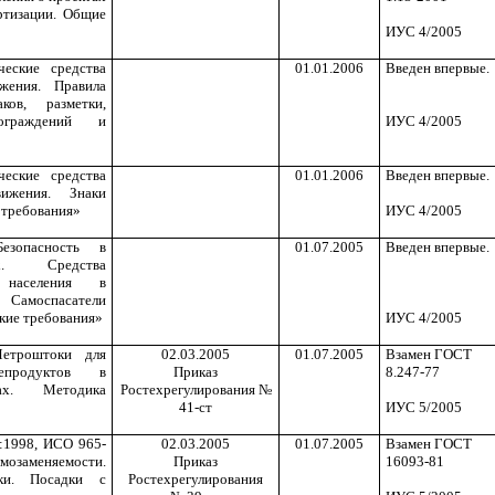
ртизации. Общие
ИУС 4/2005
еские средства
01.01.2006
Введен впервые.
жения. Правила
ов, разметки,
ограждений и
ИУС 4/2005
еские средства
01.01.2006
Введен впервые.
ижения. Знаки
 требования»
ИУС 4/2005
езопасность в
01.07.2005
Введен впервые.
ях. Средства
 населения в
Самоспасатели
кие требования»
ИУС 4/2005
етроштоки для
02.03.2005
01.07.2005
Взамен ГОСТ
епродуктов в
Приказ
8.247-77
рах. Методика
Ростехрегулирования
№
41-ст
ИУС 5/2005
:1998, ИСО 965-
02.03.2005
01.07.2005
Взамен ГОСТ
мозаменяемости.
Приказ
16093-81
ски. Посадки с
Ростехрегулирования