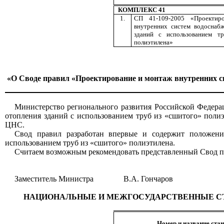
КОМПЛЕКС 41
1.
СП 41-109-2005 «Проектир
внутренних систем водоснаб
зданий с использованием т
полиэтилена»
«О Своде правил «Проектирование и монтаж внутренних си
Министерство регионального развития Российской Федера
отопления зданий с использованием труб из «сшитого» п
ЦНС.
Свод правил разработан впервые и содержит положени
использованием труб из «сшитого» полиэтилена.
Считаем возможным рекомендовать представленный Свод пр
Заместитель Министра
В.А. Гончаров
НАЦИОНАЛЬНЫЕ И МЕЖГОСУДАРСТВЕННЫЕ СТ
Номер и название ста