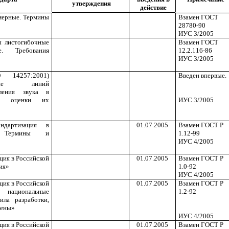
утверждения
действие
мерные. Термины
Взамен ГОСТ
28780-90
ИУС 3/2005
 листогибочные
Взамен ГОСТ
е. Требования
12.2.116-86
ИУС 3/2005
 14257:2001)
Введен впервые.
ение линий
еления звука в
ля оценки их
ИУС 3/2005
дартизация в
01.07.2005
Взамен ГОСТ Р
. Термины и
1.12-99
ИУС 4/2005
ция в Российской
01.07.2005
Взамен ГОСТ Р
ия»
1.0-92
ИУС 4/2005
ция в Российской
01.07.2005
Взамен ГОСТ Р
национальные
1.2-92
ила разработки,
мены»
ИУС 4/2005
ция в Российской
01.07.2005
Взамен ГОСТ Р