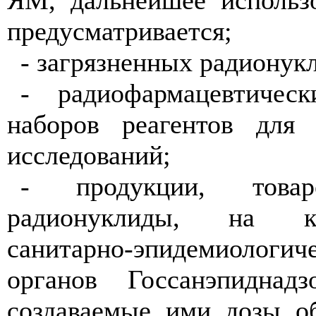
ЯМ, дальнейшее использ
предусматривается;
- загрязненных радионук
- радиофармацевтичес
наборов реагентов для 
исследований;
- продукции, товар
радионуклиды, на к
санитарно-эпидемиологи
органов Госсанэпиднад
создаваемые ими дозы о