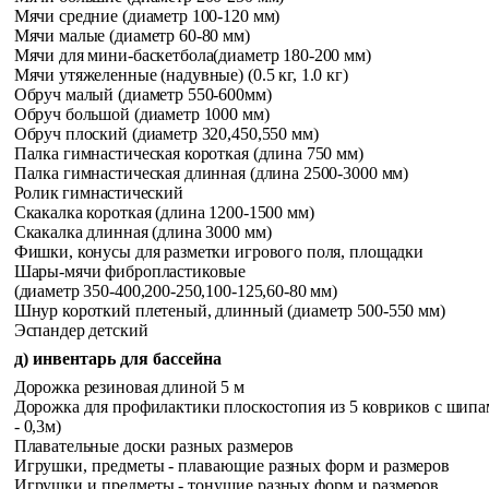
Мячи средние (диаметр 100-120 мм)
Мячи малые (диаметр 60-80 мм)
Мячи для мини-баскетбола(диаметр 180-200 мм)
Мячи утяжеленные (надувные) (0.5 кг, 1.0 кг)
Обруч малый (диаметр 550-600мм)
Обруч большой (диаметр 1000 мм)
Обруч плоский (диаметр 320,450,550 мм)
Палка гимнастическая короткая (длина 750 мм)
Палка гимнастическая длинная (длина 2500-3000 мм)
Ролик гимнастический
Скакалка короткая (длина 1200-1500 мм)
Скакалка длинная (длина 3000 мм)
Фишки, конусы для разметки игрового поля, площадки
Шары-мячи фибропластиковые
(диаметр 350-400,200-250,100-125,60-80 мм)
Шнур короткий плетеный, длинный (диаметр 500-550 мм)
Эспандер детский
д) инвентарь для бассейна
Дорожка резиновая длиной 5 м
Дорожка для профилактики плоскостопия из 5 ковриков с
шипам
- 0,3м)
Плавательные доски разных размеров
Игрушки, предметы - плавающие разных форм и размеров
Игрушки и предметы - тонущие разных форм и размеров