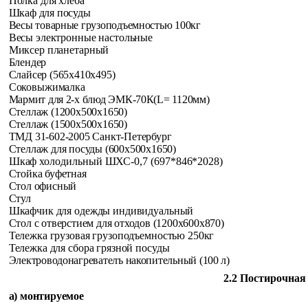
Полка для хлеба
Шкаф для посуды
Весы товарные грузоподъемностью 100кг
Весы электронные настольные
Миксер планетарный
Блендер
Слайсер (565x410x495)
Соковыжималка
Мармит для 2-х блюд ЭМК-70К(
L
= 1120мм)
Стеллаж (1200x500x1650)
Стеллаж (1500x500x1650)
ТМД 31-602-2005 Санкт-Петербург
Стеллаж для посуды (600x500x1650)
Шкаф холодильный ШХС-0,7 (697*846*2028)
Стойка буфетная
Стол офисный
Стул
Шкафчик для одежды индивидуальный
Стол с отверстием для отходов (1200x600x870)
Тележка грузовая грузоподъемностью 250кг
Тележка для сбора грязной посуды
Электроводонагревателъ накопительный (100 л)
2.2 Постирочная
а) монтируемое