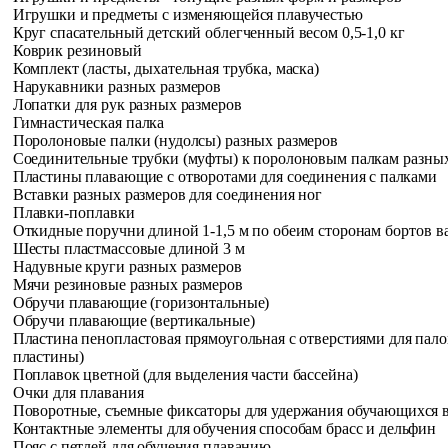
Игрушки и предметы с изменяющейся плавучестью
Круг спасательный детский облегченный весом 0,5-1,0 кг
Коврик резиновый
Комплект (ласты, дыхательная трубка, маска)
Нарукавники разных размеров
Лопатки для рук разных размеров
Гимнастическая палка
Поролоновые палки (нудолсы) разных размеров
Соединительные трубки (муфты) к поролоновым палкам
разных
Пластины плавающие с отворотами для соединения с
палками
Вставки разных размеров для соединения ног
Плавки-поплавки
Откидные поручни длиной 1-1,5 м по обеим сторонам
бортов в
Шесты пластмассовые длиной 3 м
Надувные круги разных размеров
Мячи резиновые разных размеров
Обручи плавающие (горизонтальные)
Обручи плавающие (вертикальные)
Пластина пенопластовая прямоугольная с отверстиями для пал
пластины)
Поплавок цветной (для выделения части бассейна)
Очки для плавания
Поворотные, съемные фиксаторы для удержания обучающихся в 
Контактные элементы для обучения способам брасс и дельфин
Пояс с петлей для обучения плаванию