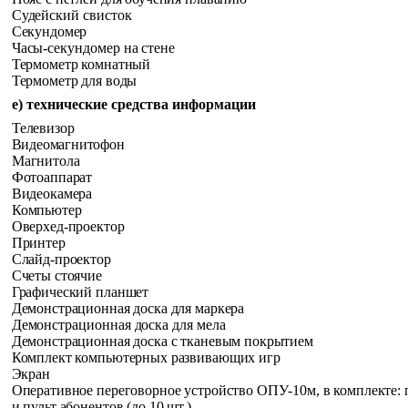
Судейский свисток
Секундомер
Часы-секундомер на стене
Термометр комнатный
Термометр для воды
е) технические средства информации
Телевизор
Видеомагнитофон
Магнитола
Фотоаппарат
Видеокамера
Компьютер
Оверхед-проектор
Принтер
Слайд-проектор
Счеты стоячие
Графический планшет
Демонстрационная доска для маркера
Демонстрационная доска для мела
Демонстрационная доска с тканевым покрытием
Комплект компьютерных развивающих игр
Экран
Оперативное переговорное устройство ОПУ-10м, в комплекте: п
и пульт абонентов (до 10 шт.)