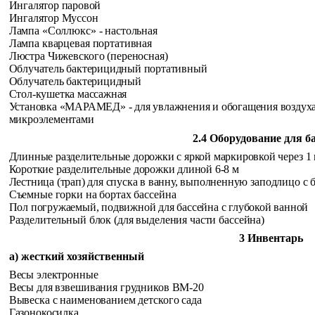
Ингалятор паровой
Ингалятор Муссон
Лампа «Соллюкс» - настольная
Лампа кварцевая портативная
Люстра Чижевского (переносная)
Облучатель бактерицидный портативный
Облучатель бактерицидный
Стол-кушетка массажная
Установка «МАРАМЕД» - для увлажнения и обогащения воздух
микроэлементами
2.4 Оборудование для б
Длинные разделительные дорожки с яркой маркировкой
через 1
Короткие разделительные дорожки длиной 6-8 м
Лестница (трап) для спуска в ванну, выполненную
заподлицо с 
Съемные горки на бортах бассейна
Пол погружаемый, подвижной для бассейна с глубокой ванной
Разделительный блок (для выделения части бассейна)
3 Инвентарь
а) жесткий хозяйственный
Весы электронные
Весы для взвешивания грудников ВМ-20
Вывеска с наименованием детского сада
Газонокосилка