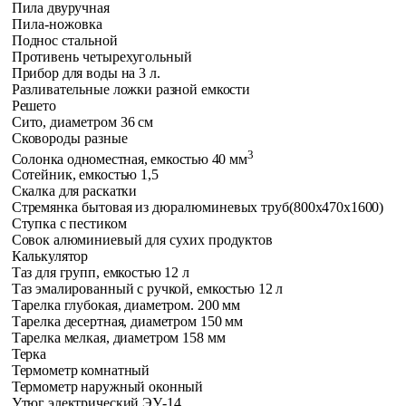
Пила двуручная
Пила-ножовка
Поднос стальной
Противень четырехугольный
Прибор для воды на 3 л.
Разливательные ложки разной емкости
Решето
Сито, диаметром 36 см
Сковороды разные
3
Солонка одноместная, емкостью 40 мм
Сотейник, емкостью 1,5
Скалка для раскатки
Стремянка бытовая из дюралюминевых труб
(800x470x1600)
Ступка с пестиком
Совок алюминиевый для сухих продуктов
Калькулятор
Таз для групп, емкостью 12 л
Таз эмалированный с ручкой, емкостью 12 л
Тарелка глубокая, диаметром. 200 мм
Тарелка десертная, диаметром 150 мм
Тарелка мелкая, диаметром 158 мм
Терка
Термометр комнатный
Термометр наружный оконный
Утюг электрический ЭУ-14