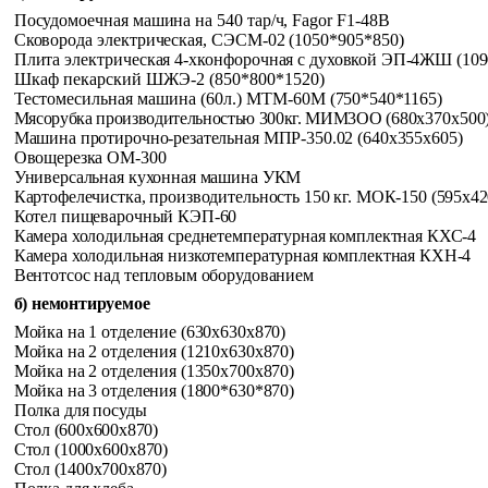
Посудомоечная машина на 540 тар/ч,
Fagor
F
1-48
B
Сковорода электрическая, СЭСМ-02 (1050*905*850)
Плита электрическая 4-хконфорочная
с духовкой ЭП-4ЖШ (109
Шкаф пекарский ШЖЭ-2 (850*800*1520)
Тестомесильная машина (60л.) МТМ-60М
(750*540*1165)
Мясорубка производительностью 300кг. МИМ3ОО
(680x370x500
Машина протирочно-резательная МПР-350.02 (640x355x605)
Овощерезка ОМ-300
Универсальная кухонная машина УКМ
Картофелечистка, производительность 150 кг. МОК-150
(595x42
Котел пищеварочный КЭП-60
Камера холодильная среднетемпературная комплектная КХС-4
Камера холодильная низкотемпературная комплектная КХН-4
Вентотсос над тепловым оборудованием
б) немонтируемое
Мойка на 1 отделение (630x630x870)
Мойка на 2 отделения (1210x630x870)
Мойка на 2 отделения (1350x700x870)
Мойка на 3 отделения (1800*630*870)
Полка для посуды
Стол (600x600x870)
Стол (1000x600x870)
Стол (1400x700x870)