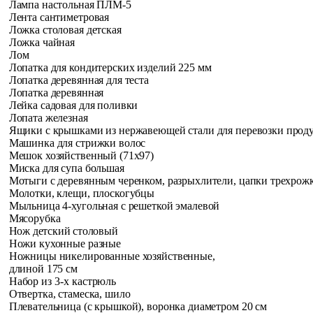
Лампа настольная ПЛМ-5
Лента сантиметровая
Ложка столовая детская
Ложка чайная
Лом
Лопатка для кондитерских изделий 225 мм
Лопатка деревянная для теста
Лопатка деревянная
Лейка садовая для поливки
Лопата железная
Ящики с крышками из нержавеющей стали для перевозки
прод
Машинка для стрижки волос
Мешок хозяйственный (71x97)
Миска для супа большая
Мотыги с деревянным черенком, разрыхлители, цапки
трехрож
Молотки, клещи, плоскогубцы
Мыльница 4-хугольная с решеткой эмалевой
Мясорубка
Нож детский столовый
Ножи кухонные разные
Ножницы никелированные хозяйственные,
длиной 175 см
Набор из 3-х кастрюль
Отвертка, стамеска, шило
Плевательница (с крышкой), воронка диаметром 20 см