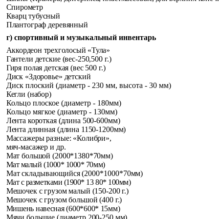
Спирометр
Кварц тубусный
Плантограф деревянный
г) спортивный и музыкальный инвентарь
Аккордеон трехголосый «Тула»
Гантели детские (вес-250,500 г.)
Гиря полая детская (вес 500 г.)
Диск «Здоровье» детский
Диск плоский (диаметр - 230 мм, высота - 30 мм)
Кегли (набор)
Кольцо плоское (диаметр - 180мм)
Кольцо мягкое (диаметр - 130мм)
Лента короткая (длина 500-600мм)
Лента длинная (длина 1150-1200мм)
Массажеры разные: «Колибри»,
мяч-масажер и др.
Мат большой (2000*1380*70мм)
Мат малый (1000* 1000* 70мм)
Мат складывающийся (2000*1000*70мм)
Мат с разметками (1900* 13 80* 100мм)
Мешочек с грузом малый (150-200 г.)
Мешочек с грузом большой (400 г.)
Мишень навесная (600*600* 15мм)
Мячи большие (диаметр 200-250 мм)