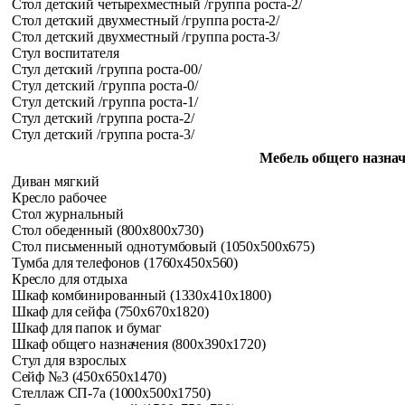
Стол детский четырехместный /группа роста-2/
Стол детский двухместный /группа роста-2/
Стол детский двухместный /группа роста-3/
Стул воспитателя
Стул детский /группа роста-00/
Стул детский /группа роста-0/
Стул детский /группа роста-1/
Стул детский /группа роста-2/
Стул детский /группа роста-3/
Мебель общего назна
Диван мягкий
Кресло рабочее
Стол журнальный
Стол обеденный (800x800x730)
Стол письменный однотумбовый (1050x500x675)
Тумба для телефонов (1760x450x560)
Кресло для отдыха
Шкаф комбинированный (1330x410x1800)
Шкаф для сейфа (750x670x1820)
Шкаф для папок и бумаг
Шкаф общего назначения (800x390x1720)
Стул для взрослых
Сейф №3 (450x650x1470)
Стеллаж СП-7а (1000x500x1750)