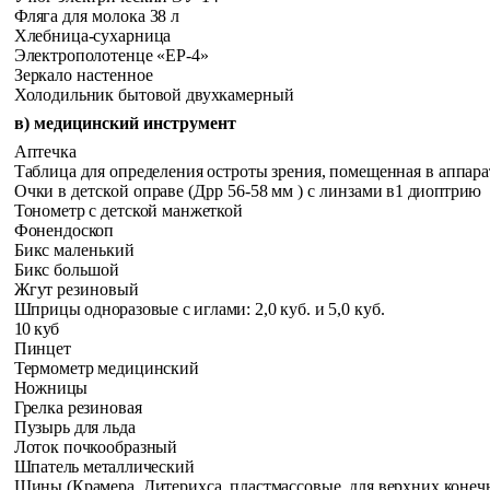
Фляга для молока 38 л
Хлебница-сухарница
Электрополотенце «ЕР-4»
Зеркало настенное
Холодильник бытовой двухкамерный
в) медицинский инструмент
Аптечка
Таблица для определения остроты зрения, помещенная в
аппара
Очки в детской оправе (Дрр 56-58 мм ) с линзами в
1 диоптрию
Тонометр с детской манжеткой
Фонендоскоп
Бикс маленький
Бикс большой
Жгут резиновый
Шприцы одноразовые с иглами:
2,0 куб. и 5,0 куб.
10 куб
Пинцет
Термометр медицинский
Ножницы
Грелка резиновая
Пузырь для льда
Лоток почкообразный
Шпатель металлический
Шины (Крамера, Дитерихса, пластмассовые, для верхних конеч