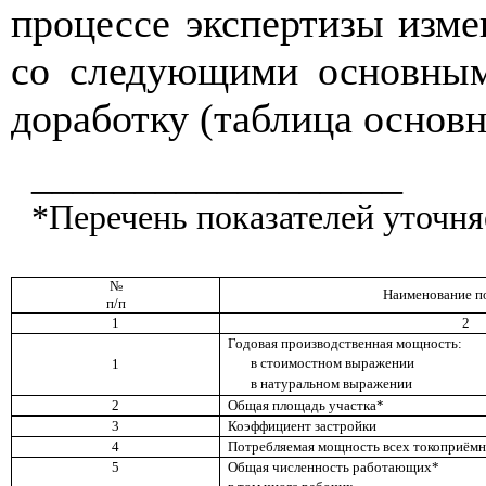
процессе экспертизы изм
со следующими основными
доработку (таблица осно
__________________
*Перечень показателей уточня
№
Наименование
п
п/п
1
2
Годовая производственн
ая
мощность:
в стоимостном выражении
1
в натуральном выражении
2
Общая площадь участка*
3
Коэффициент застройки
4
Потребляемая мощность всех токоприёмн
5
Общая численность работающих*