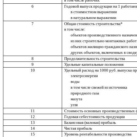
в том числе рабочих
6
Годовой выпуск продукции на 1 работаю
в стоимостном выражении
в натуральном выражении
7
Общая стоимость строительства*
в том числе:
объектов производственного назначе
из них строительно-монтажных работ
объектов жилищно-гражданского наз
других объектов, включенных в сводк
8
Продолжительность строительства
9
Удельные капитальные положения
10
Удельный расход на 1000 руб. выпуска п
электроэнергии
воды
в том числе свежей из источника
природного газа
мазута
угля
11
Стоимость основных производственных 
12
Годовая себестоимость продукции
13
Балансовая (валовая) прибыль
14
Чистая прибыль
15
Уровень рентабельности производства