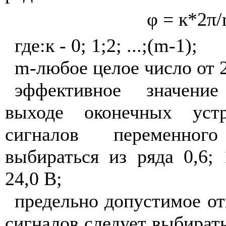
φ = к*2π/
где:к - 0; 1;2; ...;(
m
-1);
m
-любое целое число от 2
эффективное значени
выходе оконечных ус
сигналов переменно
выбираться из ряда 0,6; 1
24,0 В;
предельно допустимое о
сигналов следует выбирать