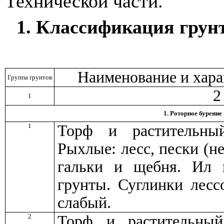
Технической части.
1. Классификация грун
Наименование и хара
Группа грунтов
2
1
1.
Роторное бурение
1
Торф и растительны
Рыхлые: лесс, пески (н
гальки и щебня. Ил
гр
унты. Суглинки лесс
слабый.
2
Торф и растительны