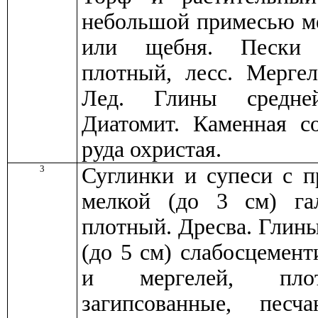
небольшой примесью ме
или щебня. Пески 
плотный, лесс. Мерге
Лед. Глины средне
Диатомит. Каменная со
руда охристая.
3
Суглинки и супеси с 
мелкой (до 3 см) га
плотный. Дресва. Глин
(до 5 см) слабосцемен
и мергелей, плот
загипсованные, песч