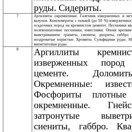
руды. Сидериты.
7
Аргиллиты окремненные. Галечник изверженных и мет
валунов. Конгломераты с галькой (до 50 %) изверженны
осадочных пород на кремнистом цементе. Песчаники кв
полевошпатовые песчаники, известняки. Опоки крепкие
выветриванием: граниты, сиениты, диориты, габбро
ноздреватые пористые. Хромиты. Сульфидные руды. М
магнетитовые руды.
8
Аргиллиты кремнис
изверженных пород 
цементе. Доломит
Окремненные: извес
Фосфориты плотные 
окремненные. Гнейс
затронутые выветр
сиениты, габбро. Ква