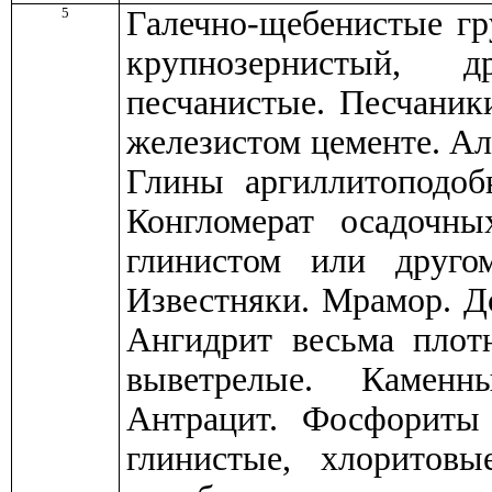
5
Галечно-щебенистые гр
крупнозернистый, 
песчанистые. Песчаник
железистом цементе. А
Глины аргиллитоподоб
Конгломерат осадочны
глинистом или друго
Известняки. Мрамор. Д
Ангидрит весьма пло
выветрелые. Каменн
Антрацит. Фосфориты
глинистые, хлоритов