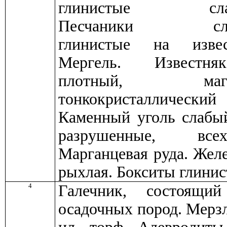
глинистые слабос
Песчаники слабос
глинистые на извес
Мергель. Известняк
плотный, ма
тонкокристалличе
Каменный уголь слабый
разрушенные, всех
Марганцевая руда. Желе
рыхлая. Бокситы глинис
4
Галечник, состоящи
осадочных пород. Мерз