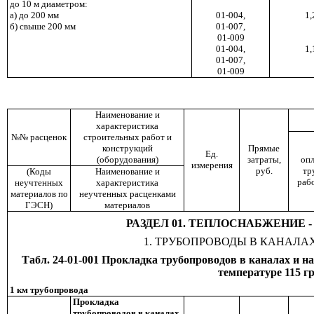
до 10 м диаметром
:
а) до 200 мм
01-004,
1,
б) свыше 200 мм
01-007,
01-009
01-004,
1,
01-007,
01-009
Наименование и
характеристика
№№ расценок
строительных работ и
конструкций
Прямые
Ед.
(оборудования)
затраты,
опл
измерения
руб.
тр
(Коды
Наименование и
раб
неучтенных
характеристика
материалов по
неучтенных расценками
ГЭСН)
материалов
РАЗДЕЛ 01. ТЕПЛОСНАБЖЕНИЕ 
1. ТРУБОПРОВОДЫ В КАНАЛА
Табл. 24-01-001 Прокладка трубопроводов в каналах и н
температуре 115 гр
1 км трубопровода
Прокладка
трубопроводов в каналах