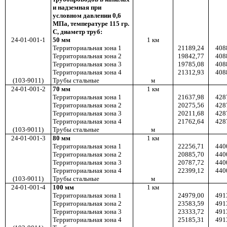
и надземная при
условном давлении 0,6
МПа, температуре 115 гр.
С, диаметр труб:
24-01-001-1
50 мм
1
км
Территориальная зона 1
21189,24
408
Территориальная зона 2
19842,77
408
Территориальная зона 3
19785,08
408
Территориальная зона 4
21312,93
408
(103-9011)
Трубы стальные
м
24-01-001-2
70
мм
1
км
Территориальная зона 1
21637,98
428
Территориальная зона 2
20275,56
428
Территориальная зона 3
20211,68
428
Территориальная зона 4
21762,64
428
(103-9011)
Трубы стальные
м
24-01-001-3
80 мм
1
км
Территориальная зона 1
22256,71
440
Территориальная зона 2
20885,70
440
Территориальная зона 3
20787,72
440
Территориальная зона 4
22399,12
440
(103-9011)
Трубы стальные
м
24-01-001-4
100 мм
1
км
Территориальная зона 1
24979,00
491
Территориальная зона 2
23583,59
491
Территориальная зона 3
23333,72
491
Территориальная зона 4
25185,31
491