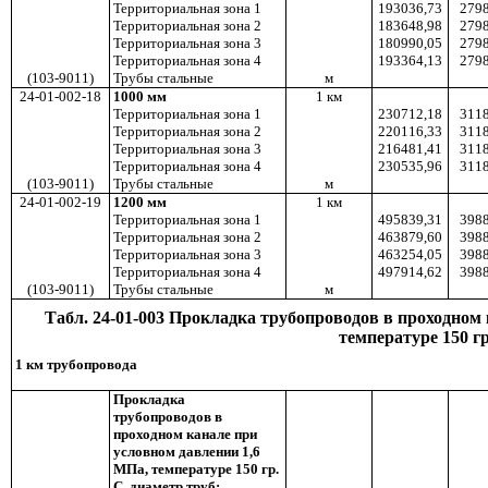
Территориальная зона 1
193036,73
2798
Территориальная зона 2
183648,98
2798
Территориальная зона 3
180990,05
2798
Территориальная зона 4
193364,13
2798
(103-9011)
Трубы стальные
м
24-01-002-18
1000 мм
1 км
Территориальная зона 1
230712,18
3118
Территориальная зона 2
220116,33
3118
Территориальная зона 3
216481,41
3118
Территориальная зона 4
230535,96
3118
(103-9011)
Трубы стальные
м
24-01-002-19
1200 мм
1
км
Территориальная зона 1
495839,31
3988
Территориальная зона 2
463879,60
3988
Территориальная зона 3
463254,05
3988
Территориальная зона 4
497914,62
3988
(103-9011)
Трубы стальные
м
Табл. 24-01-003 Прокладка трубопроводов в проходном
температуре 150 гр
1 км трубопровода
Прокладка
трубопроводов в
проходном канале при
условном давлении 1,6
МПа, температуре 150 гр.
С, диаметр труб: