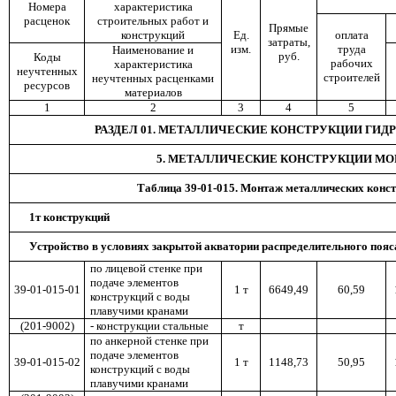
Номера
характеристика
расценок
строительных работ и
Прямые
конструкций
Ед.
оплата
затраты,
изм.
труда
Наименование и
руб.
Коды
рабочих
характеристика
неучтенных
строителей
неучтенных расценками
ресурсов
материалов
1
2
3
4
5
РАЗДЕЛ 01. МЕТАЛЛИЧЕСКИЕ КОНСТРУКЦИИ ГИ
5. МЕТАЛЛИЧЕСКИЕ КОНСТРУКЦИИ М
Таблица 39-01-015
. Монтаж металлических конс
1т конструкций
Устройство в условиях закрытой акватории распределительного пояс
по лицевой стенке при
подаче элементов
39-01-015-01
1 т
6649,49
60,59
конструкций с воды
плавучими кранами
(201-9002)
- конструкции стальные
т
по анкерной стенке при
подаче элементов
39-01-015-02
1 т
1148,73
50,95
конструкций с воды
плавучими кранами