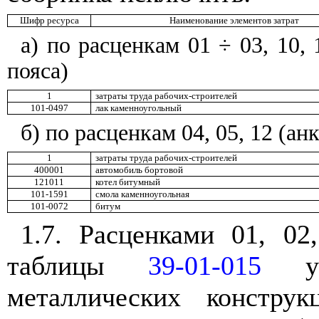
Шифр ресурса
Наименование элементов затрат
а) по расценкам 01 ÷ 03, 10,
пояса)
1
затраты труда рабочих-строителей
101-0497
лак каменноугольный
б) по расценкам 04, 05, 12 (ан
1
затраты труда рабочих-строителей
400001
автомобиль бортовой
121011
котел битумный
101-1591
смола каменноугольная
101-0072
битум
1.7. Расценками 01, 02
таблицы
39-01-015
учт
металлических констру