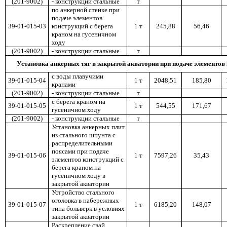
(201-9002)
- конструкции стальные
т
по анкерной стенке при
подаче элементов
39-01-015-03
конструкций с берега
1 т
245,88
56,46
краном на гусеничном
ходу
(201-9002)
- конструкции стальные
т
Установка анкерных тяг в закрытой акватории при подаче элементов
с воды плавучими
39-01-015-04
1 т
2048,51
185,80
кранами
(201-9002)
- конструкции стальные
т
с берега краном на
39-01-015-05
1 т
544,55
171,67
гусеничном ходу
(201-9002)
- конструкции стальные
т
Установка анкерных плит
из стального шпунта с
распределительными
поясами при подаче
39-01-015-06
1 т
7597,26
35,43
элементов конструкций с
берега краном на
гусеничном ходу в
закрытой акватории
Устройство стального
оголовка в набережных
39-01-015-07
1 т
6185,20
148,07
типа больверк в условиях
закрытой акватории
Раскрепление свай