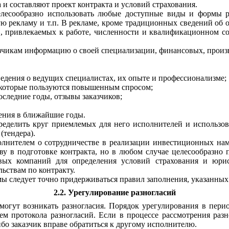
и составляют проект контракта и условий страхования.
лесообразно использовать любые доступные виды и формы ре
 рекламу и т.п. В рекламе, кроме традиционных сведений об 
 привлекаемых к работе, численности и квалификационном сос
зчикам информацию о своей специализации, финансовых, произв
ведения о ведущих специалистах, их опыте и профессионализме;
, которые пользуются повышенным спросом;
следние годы, отзывы заказчиков;
ения в ближайшие годы.
ределить круг приемлемых для него исполнителей и использов
(тендера).
олнителем о сотрудничестве в реализации инвестиционных нам
у в подготовке контракта, но в любом случае целесообразно 
ховых компаний для определения условий страхования и юри
ьствам по контракту.
ы следует точно придерживаться правил заполнения, указанных
2.2. Урегулирование разногласий
могут возникать разногласия. Порядок урегулирования в пери
ем протокола разногласий. Если в процессе рассмотрения раз
о заказчик вправе обратиться к другому исполнителю.