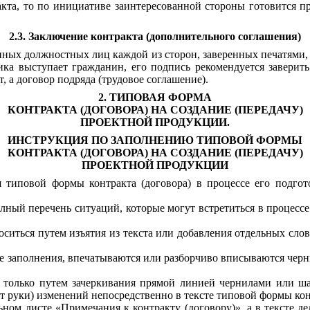
акта, то по инициативе заинтересованной стороны готовится п
2.3. Заключение контракт
а
(дополнительного соглашения)
ых должностных лиц каждой из сторон, заверенных печатями, н
зчика выступает гражданин, его подпись рекомендуется заверит
, а договор подряда (трудовое соглашение).
2. ТИПОВАЯ ФОРМА
КОНТРАКТА (ДОГОВОРА) НА СОЗДАНИЕ (ПЕРЕДАЧУ)
ПРОЕКТНОЙ ПРОДУКЦИИ.
ИНСТРУКЦИЯ ПО ЗАПОЛНЕНИЮ ТИПОВОЙ ФОРМЫ
КОНТРАКТА (ДОГОВОРА) НА СОЗДАНИЕ (ПЕРЕДАЧУ)
ПРОЕКТНОЙ ПРОДУКЦИИ
 типовой формы контракта (договора) в процессе его подгот
лный перечень ситуаций, которые могут встретиться в процессе
оситься путем изъятия
из текста или добавления отдельных слов
е заполнения, впечатываются или разборчиво вписываются черн
ть только путем зачеркивания прямой линией чернилами или ш
т руки) изменений непосредственно в тексте типовой формы конт
ном листе «Примечания к контракту (договору)», а в тексте д