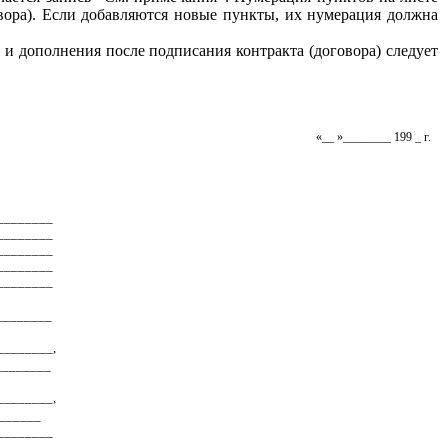
вора). Если добавляются новые пункты, их нумерация должна
 и дополнения после подписания контракта (договора) следует
«__ »________ 199 _ г.
________
________
________
________
________
________
________,
________
________,
______
________