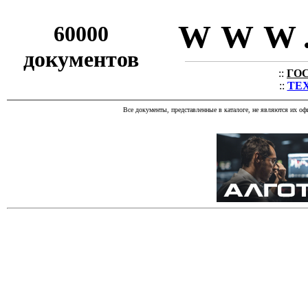
WWW.
60000
документов
::
ГОС
::
ТЕХ
Все документы, представленные в каталоге, не являются их о