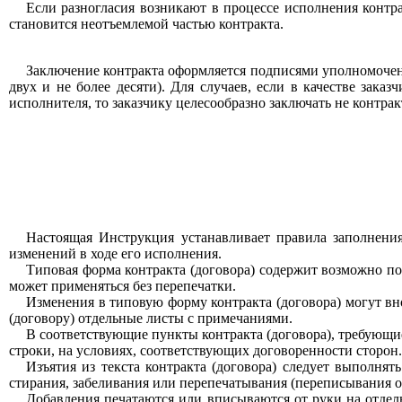
Если разногласия возникают в процессе исполнения контр
становится неотъемлемой частью контракта.
Заключение контракта оформляется подписями уполномоченн
двух и не более десяти). Для случаев, если в качестве зака
исполнителя, то заказчику целесообразно заключать не контракт
Настоящая Инструкция устанавливает правила заполнения
изменений в ходе его исполнения.
Типовая форма контракта (договора) содержит возможно по
может применяться без перепечатки.
Изменения в типовую форму контракта (договора) могут вн
(договору) отдельные листы с примечаниями.
В соответствующие пункты контракта (договора), требующи
строки, на условиях, соответствующих договоренности сторон.
Изъятия из текста контракта (договора) следует выполня
стирания, забеливания или перепечатывания (переписывания о
Добавления печатаются или вписываются от руки на отдель