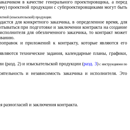
аказчиком в качестве генерального проектировщика, а перед
едачу) проектной продукции с субпроектировщиками могут быть
ектной (изыскательской) продукции.
здастся для конкретного заказчика, в определенное время, для
тываться при подготовке и заключении контракта на создание
исполнителя для обезличенного заказчика, то контракт может
ованию.
 поправок и приложений к контракту, которые являются его
вляются технические задания, календарные планы, графики,
и (разд.
2)
и изыскательской продукции (
разд.
3
)
с инструкциями по
оятельность и независимость заказчика и исполнителя. Это
я разногласий и заключения контракта.