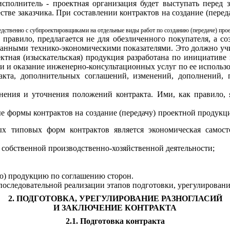
исполнитель
- проектная организация будет выступать перед з
естве заказчика. При составлении контрактов на создание (пер
едственно с субпроектировщиками на отдельные виды работ по созданию (передаче) про
 правило, предлагается не для обезличенного покупателя, а со
аданными технико-экономическими показателями. Это должно учи
ектная (изыскательская) продукция разработана по инициативе 
ии и оказание инженерно-консультационных услуг по ее использ
тракта, дополнительных соглашений, изменений, дополнений,
ения и уточнения положений контракта. Ими, как правило, я
е формы контрактов на создание (передачу) проектной продукци
ых типовых форм контрактов является экономическая самост
 собственной производственно-хозяйственной деятельности;
ю) продукцию по соглашению сторон.
 последовательной реализации этапов подготовки, урегулировани
2. ПОДГОТОВКА, УРЕГУЛИРОВАНИЕ РАЗНОГЛАСИЙ
И ЗАКЛЮЧЕНИЕ КОНТРАКТА
2.1. Подготовка контракта