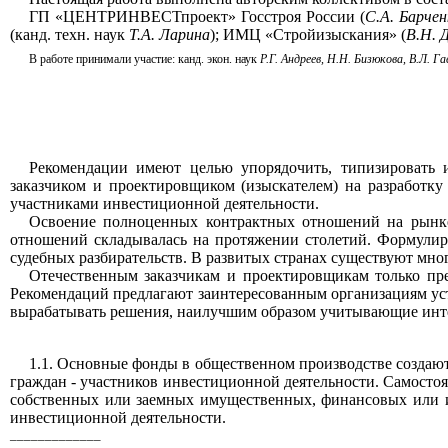
ГП
«ЦЕНТРИНВЕСТпроект»
Госстроя России (
С.А. Барчен
(канд. техн. наук
Т.А. Ларина
); ИМЦ «Стройизыскания» (
В.Н. 
В работе принимали участие: канд. экон. наук
Р.Г. Андреев, Н.Н. Бизюкова, В.Л. Г
Рекомендации имеют целью упорядочить, типизировать и
заказчиком и проектировщиком (изыскателем) на разработк
участниками инвестиционной деятельности.
Освоение полноценных контрактных отношений на рынке 
отношений складывалась на протяжении столетий. Формулир
судебных разбирательств. В развитых странах существуют мн
Отечественным заказчикам и проектировщикам только пре
Рекомендаций предлагают заинтересованным организациям уст
вырабатывать решения, наилучшим образом учитывающие инт
1.1. Основные фонды в общественном производстве создают
граждан
- участников инвестиционной деятельности. Самосто
собственных или заемных имущественных, финансовых или и
инвестиционной деятельности.
_____________