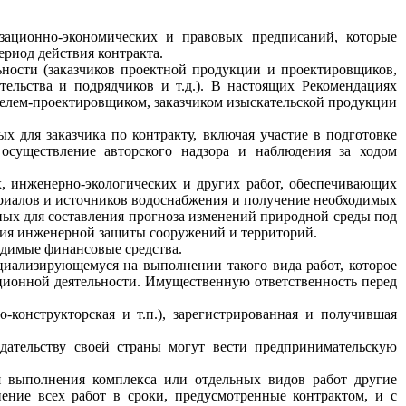
зационно-экономических и правовых предписаний, которые
ериод действия контракта.
ьности (заказчиков проектной продукции и проектировщиков,
ительства и подрядчиков и т.д.). В настоящих Рекомендациях
телем-проектировщиком, заказчиком изыскательской продукции
х для заказчика по контракту, включая участие в подготовке
 осуществление авторского надзора и наблюдения за ходом
х, инженерно-экологических и других работ, обеспечивающих
ериалов и источников водоснабжения и получение необходимых
ных для составления прогноза изменений природной среды под
ния инженерной защиты сооружений и территорий.
одимые финансовые средства.
циализирующемуся на выполнении такого вида работ, которое
тиционной деятельности. Имущественную ответственность перед
о-конструкторская и т.п.), зарегистрированная и получившая
дательству своей страны могут вести предпринимательскую
ля выполнения комплекса или отдельных видов работ другие
ение всех работ в сроки, предусмотренные контрактом, и с