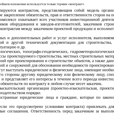
ейшем изложении используется только термин «контракт».
лируются контрактом, представляющим собой модель органи
закрепление обязательств, прав и ответственности сторон на п
омплексе охватывает всех участников инвестиционной деятел
иков оборудования и заводов-изготовителей, заказчиков стро
 контрактам между заказчиком проектной продукции и исполни
ных и дополнительных работ и услуг исполнителя, выполняемы
ой и другой технической документации для строительства,
луатацию и др.
логических, топографо-геодезических, гидрометеорологически
рассы проектируемого строительства, местных строительных мат
ний при проектировании и строительстве объектов, а также дан
аний и сооружений для обоснования необходимости проектирова
огут выступать юридические и физические лица, имеющие необх
его стороны другому юридическому или физическому лицу, спе
и и представляет его интересы в течение всего периода инвес
бязательств по контракту в любом случае несет заказчик.
ыскательская) организация (проектно-изыскательская, проектн
нодательством порядке.
остранные юридические лица и граждане, которые по законо
(если это предусмотрено условиями контракта) привлекать д
ые соглашения. Ответственность перед заказчиком за выполн