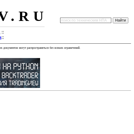
V.RU
а
::
в
::
х документов могут распространяться без всяких ограничений.