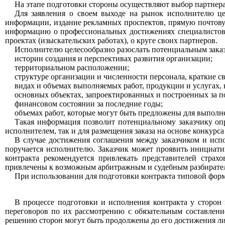
На этапе подготовки стороны осуществляют выбор партнера 
Для заявления о своем выходе на рынок исполнителю це
информации, издание рекламных проспектов, прямую почтовую
информацию о профессиональных достижениях специалистов,
проектах (изыскательских работах), о круге своих партнеров.
Исполнителю целесообразно разослать потенциальным зака
истории создания и перспективах развития организации;
территориальном расположении;
структуре организации и численности персонала, краткие с
видах и объемах выполняемых работ, продукции и услугах
основных объектах, запроектированных и построенных за по
финансовом состоянии за последние годы;
объемах работ, которые могут быть предложены для выполн
Такая информация позволит потенциальному заказчику оп
исполнителем, так и для размещения заказа на основе конкурса 
В случае достижения соглашения между заказчиком и исп
поручается исполнителю. Заказчик может проявить инициатив
контракта рекомендуется привлекать представителей стра
привлечены к возможным арбитражным и судебным разбирател
При использовании для подготовки контракта типовой форм
В процессе подготовки и исполнения контракта у сторон 
переговоров по их рассмотрению с обязательным составлени
решению сторон могут быть продолжены до его достижения либ