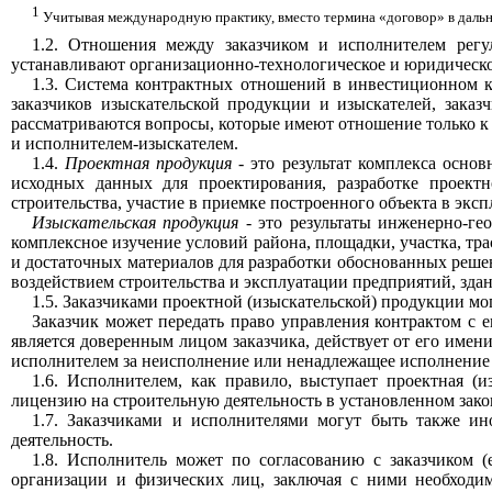
1
Учитывая международную практику, вместо термина «договор» в дальн
1.2. Отношения между заказчиком и исполнителем регу
устанавливают организационно-технологическое и юридическое 
1.3. Система контрактных отношений в инвестиционном к
заказчиков изыскательской продукции и изыскателей, заказч
рассматриваются вопросы, которые имеют отношение только к
и исполнителем-изыскателем.
1.4.
Проектная продукция
-
это результат комплекса основ
исходных данных для проектирования, разработке проектн
строительства, участие в приемке построенного объекта в эксп
Изыскательская продукция
-
это результаты инженерно-гео
комплексное изучение условий района, площадки, участка, т
и достаточных материалов для разработки обоснованных реше
воздействием строительства и эксплуатации предприятий, зд
1.5. Заказчиками проектной (изыскательской) продукции м
Заказчик может передать право управления контрактом с 
является доверенным лицом заказчика, действует от его имен
исполнителем за неисполнение или ненадлежащее исполнение о
1.6. Исполнителем, как правило, выступает проектная (из
лицензию на строительную деятельность в установленном зако
1.7. Заказчиками и исполнителями могут быть также ин
деятельность.
1.8. Исполнитель может по согласованию с заказчиком 
организации и физических лиц, заключая с ними необходим