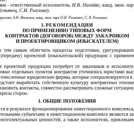
ков
-
ответственный исполнитель,
И.В. Нагайко,
канд. экон. нау
Демьянец, С.И. Рыхлова
).
аврилова, А.Н. Жилкина,
канд. экон. наук
О.Н. Ромашко, С. В. Ромашко.
1.
РЕКОМЕНДАЦИИ
ПО ПРИМЕНЕНИЮ ТИПОВЫХ ФОРМ
КОНТРАКТОВ (ДОГОВОРОВ) МЕЖДУ ЗАКАЗЧИКОМ
И ПРОЕКТИРОВЩИКОМ (ИЗЫСКАТЕЛЕМ)
 тем самым облегчить процессы подготовки, урегулирования
у (передачу) проектной (изыскательской) продукции с прим
проектной продукции потребует от заказчиков и исполнител
овки отдельных пунктов контрактов уточнялись юристами выс
огочисленные юридические фирмы, которые специализируются в 
дстоит выработать собственную культуру контрактных отноше
ановить контакты, совместно рассматривать сложные ситуации,
ересы сторон.
1. ОБЩИЕ ПОЛОЖЕНИЯ
ся в результате функционирования инвестиционного комплекса,
ятельными субъектами в инвестиционном комплексе являются з
нтеллектуальных ценностей, а также исполнители, привлекае