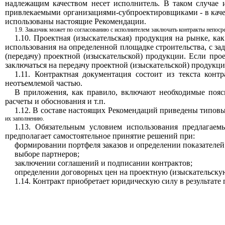
надлежащим качеством несет исполнитель. В таком случае 
привлекаемыми организациями-субпроектировщиками
- в кач
использованы настоящие Рекомендации.
1.9. Заказчик может по согласованию с исполнителем заключать контракты непоср
1.10. Проектная (изыскательская) продукция на рынке, как
использования на определенной площадке строительства, с з
(передачу) проектной (изыскательской) продукции. Если про
заключаться на передачу проектной (изыскательской) продукц
1.11. Контрактная документация состоит из текста кон
неотъемлемой частью.
В приложения, как правило, включают необходимые поясн
расчеты и обоснования и т.п.
1.12. В составе настоящих Рекомендаций приведены типовы
их заполнению.
1.13. Обязательным условием использования предлагаем
предполагает самостоятельное принятие решений при:
формировании портфеля заказов и определении показателей
выборе партнеров;
заключении соглашений и подписании контрактов;
определении договорных цен на проектную (изыскательску
1.14. Контракт приобретает юридическую силу в результате