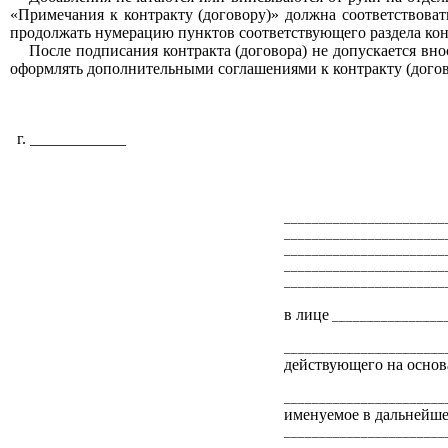
«Примечания к контракту (договору)» должна соответствова
продолжать нумерацию пунктов соответствующего раздела конт
После подписания контракта (договора) не допускается вно
оформлять дополнительными соглашениями к контракту (догов
г.
____________
_______________________
_______________________
_______________________
_______________________
_______________________
в лице
________________
_______________________
действующего на осно
_______________________
именуемое в дальнейш
_______________________