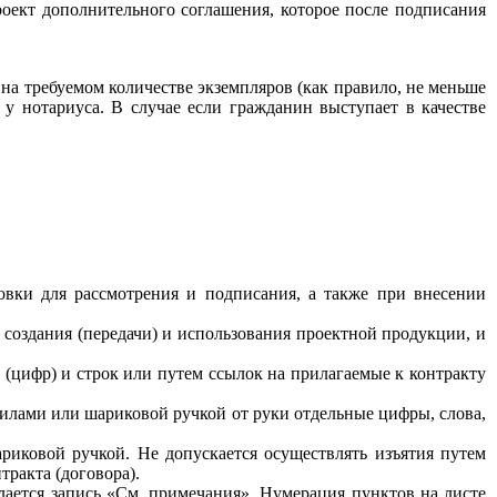
роект дополнительного соглашения, которое после подписания
а требуемом количестве экземпляров (как правило, не меньше
ь у нотариуса. В случае если гражданин выступает в качестве
овки для рассмотрения и подписания, а также при внесении
 создания (передачи) и использования проектной продукции, и
 (цифр) и строк или путем ссылок на прилагаемые к контракту
илами или шариковой ручкой от руки отдельные цифры, слова,
ариковой ручкой. Не допускается осуществлять изъятия путем
ракта (договора).
елается запись «См. примечания». Нумерация пунктов на листе