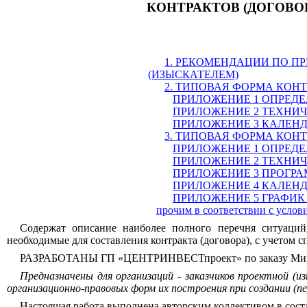
КОНТРАКТОВ (ДОГОВО
1. РЕКОМЕНДАЦИИ ПО П
(ИЗЫСКАТЕЛЕМ)
2. ТИПОВАЯ ФОРМА КОНТ
ПРИЛОЖЕНИЕ 1
ОПРЕДЕ
ПРИЛОЖЕНИЕ
2
ТЕХНИЧЕ
ПРИЛОЖЕНИЕ
3
КАЛЕНД
3. ТИПОВАЯ ФОРМА КОНТ
ПРИЛОЖЕНИЕ
1
ОПРЕДЕ
ПРИЛОЖЕНИЕ
2
ТЕХНИЧЕ
ПРИЛОЖЕНИЕ
3
ПРОГРАМ
ПРИЛОЖЕНИЕ
4
КАЛЕНД
ПРИЛОЖЕНИЕ
5
ГРАФИК в
прочим в соответствии с услов
Содержат описание наиболее полного перечня ситуаций,
необходимые для составления контракта (договора), с учетом 
РАЗРАБОТАНЫ ГП «ЦЕНТРИНВЕСТпроект» по заказу Минс
Предназначены для организаций
- заказчиков проектной (и
организационно-правовых форм их построения при создании (пе
Настоящая работа выполнена авторским коллективом в сост