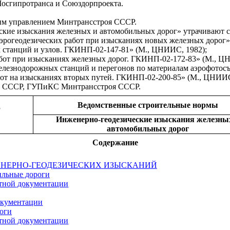
сгипротранса и Союздорпроекта.
им управлением Минтрансстроя СССР.
ские изыскания железных и автомобильных дорог» утрачивают с
эрогеодезических работ при изысканиях новых железных дорог» 
 станций и узлов. ГКИНП-02-147-81» (М., ЦНИИС, 1982);
бот при изысканиях железных дорог. ГКИНП-02-172-83» (М., Ц
елезнодорожных станций и перегонов по материалам аэрофотос
бот на изысканиях вторых путей. ГКИНП-02-200-85» (М.
,
ЦНИИС,
 СССР, ГУПиКС Минтрансстроя СССР.
Ведомственные строительные нормы
Р
Инженерно-геодезические изыскания железны
автомобильных дорог
Содержание
ЕНЕРНО-ГЕОДЕЗИЧЕСКИХ
ИЗЫСКАНИЙ
ильные дороги
тной документации
окументации
оги
тной документации