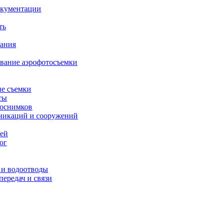
окументации
ть
вания
вание аэрофотосъемки
ие съемки
ты
оснимков
никаций и сооружений
ей
ог
 и водоотводы
передач и связи