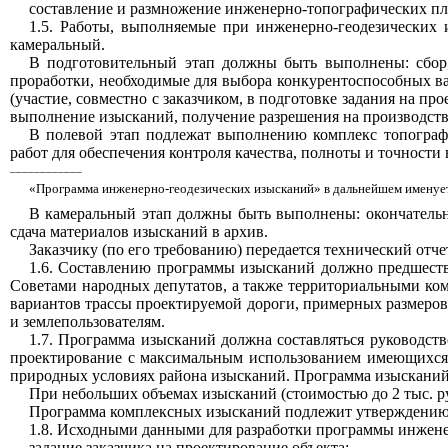
составление и размножение инженерно-топографических пл
1.5. Работы, выполняемые при инженерно-геодезических 
камеральный.
В подготовительный этап должны быть выполнены: сбор,
проработки, необходимые для выбора конкурентоспособных в
(участие, совместно с заказчиком, в подготовке задания на п
выполнение изысканий, получение разрешения на производство
В полевой этап подлежат выполнению комплекс топограф
работ для обеспечения контроля качества, полноты и точности
____________
«Программа инженерно-геодезических изысканий» в дальнейшем именуе
В камеральный этап должны быть выполнены: окончательна
сдача материалов изысканий в архив.
Заказчику (по его требованию) передается технический от
1.6. Составлению программы изысканий должно предшество
Советами народных депутатов, а также территориальными ко
вариантов трассы проектируемой дороги, примерных размеро
и землепользователям.
1.7. Программа изысканий должна составляться руководств
проектирование с максимальным использованием имеющихся 
природных условиях района изысканий. Программа изысканий 
При небольших объемах изысканий (стоимостью до 2 тыс. ру
Программа комплексных изысканий подлежит утверждению г
1.8. Исходными данными для разработки программы инжене
задание заказчика на проектирование объекта;