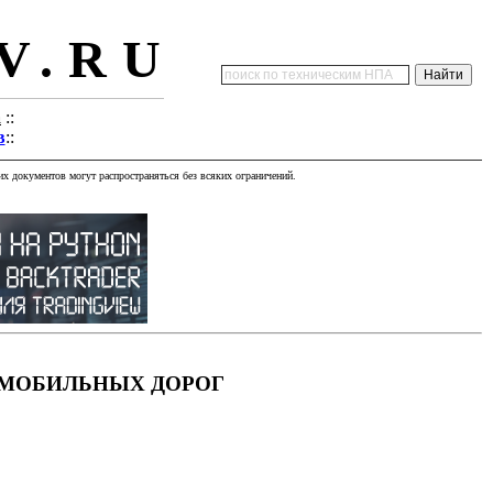
V.RU
а
::
в
::
х документов могут распространяться без всяких ограничений.
ОМОБИЛЬНЫХ ДОРОГ