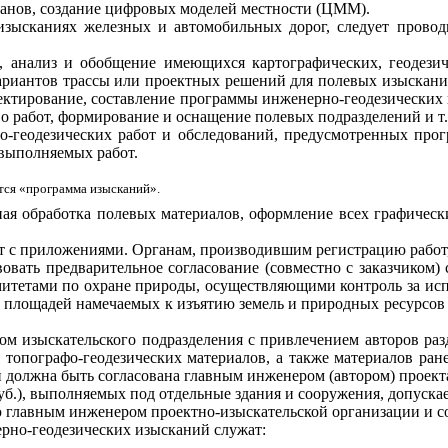
анов, создание цифровых моделей местности (ЦММ).
изысканиях железных и автомобильных дорог, следует проводи
 анализ и обобщение имеющихся картографических, геодезич
ариантов трассы или проектных решений для полевых изыскани
роектирование, составление программы инженерно-геодезических
 работ, формирование и оснащение полевых подразделений и т.п
о-геодезических работ и обследований, предусмотренных про
 выполняемых работ.
тся «программа изысканий».
я обработка полевых материалов, оформление всех графически
чет с приложениями. Органам, производившим регистрацию работ
вать предварительное согласование (совместно с заказчиком)
митетами по охране природы, осуществляющими контроль за исп
в площадей намечаемых к изъятию земель и природных ресурсов
ом изыскательского подразделения с привлечением авторов раз
топографо-геодезических материалов, а также материалов ра
должна быть согласована главным инженером (автором) проект
б.), выполняемых под отдельные здания и сооружения, допускае
лавным инженером проектно-изыскательской организации и со
рно-геодезических изысканий служат: