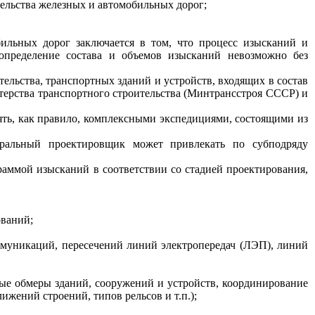
ельства железных и автомобильных дорог;
ильных дорог заключается в том, что процесс изысканий и
определение состава и объемов изысканий невозможно без
ельства, транспортных зданий и устройств, входящих в состав
ерства транспортного строительства (Минтрансстроя СССР) и
ять, как правило, комплексными экспедициями, состоящими из
неральный проектировщик может привлекать по субподряду
раммой изысканий в соответствии со стадией проектирования,
ований;
оммуникаций, пересечений линий электропередач (ЛЭП), линий
ые обмеры зданий, сооружений и устройств, координирование
жений строений, типов рельсов и т.п.);