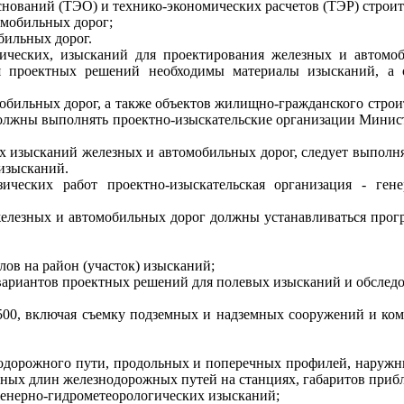
нований (ТЭО) и технико-экономических расчетов (ТЭР) строит
омобильных дорог;
бильных дорог.
ических, изысканий для проектирования железных и автомоб
ия проектных решений необходимы материалы изысканий, а 
обильных дорог, а также объектов жилищно-гражданского строит
должны выполнять проектно-изыскательские организации Минист
х изысканий железных и автомобильных дорог, следует выполн
 изысканий.
ических работ проектно-изыскательская организация - ге
железных и автомобильных дорог должны устанавливаться прог
.
ов на район (участок) изысканий;
вариантов проектных решений для полевых изысканий и обслед
1:500, включая съемку подземных и надземных сооружений и к
одорожного пути, продольных и поперечных профилей, наружн
ых длин железнодорожных путей на станциях, габаритов прибли
женерно-гидрометеорологических изысканий;