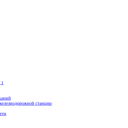
 1
каний
 железнодорожной станции
ети