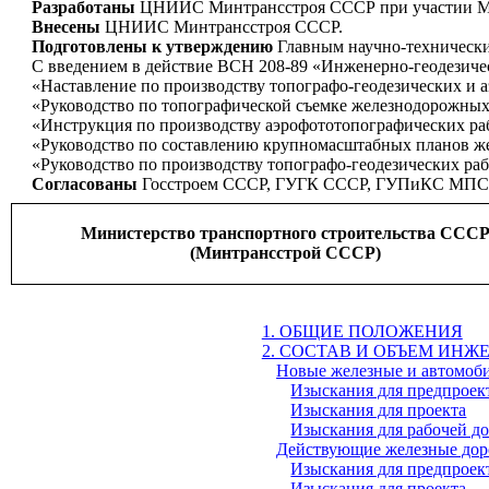
Разработаны
ЦНИИС Минтрансстроя СССР при участии Мо
Внесены
ЦНИИС Минтрансстроя СССР.
Подготовлены к утверждению
Главным научно-техническ
С введением в действие ВСН 208-89 «Инженерно-геодезиче
«Наставление по производству топографо-геодезических и а
«Руководство по топографической съемке железнодорожных
«Инструкция по производству аэрофототопографических ра
«Руководство по составлению крупномасштабных планов ж
«Руководство по производству топографо-геодезических ра
Согласованы
Госстроем СССР, ГУГК СССР, ГУПиКС МПС
Министерство транспортного строительства ССС
(Минтрансстрой СССР)
1. ОБЩИЕ ПОЛОЖЕНИЯ
2. СОСТАВ И ОБЪЕМ ИНЖ
Новые железные и автомоб
Изыскания для предпроек
Изыскания для проекта
Изыскания для рабочей д
Действующие железные дор
Изыскания для предпроек
Изыскания для проекта