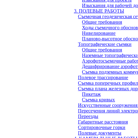
Изыскания для рабочей д
3. ПОЛЕВЫЕ РАБОТЫ
Съемочная геодезическая се
Общие требования
Ходы съемочного обосно
Нивелирование
Планово-высотное обосно
Топографические съемки
Общие требования
Наземные топографическ
Аэрофотосъемочные рабо
Дешифрирование аэрофот
Съемка подземных комму
Полевое трассирование
Съемка поперечных профил
Съемка плана железных дор
Пикетаж
Съемка кривых
Искусственные сооружения
Пересечения линий электро
Переезды
Габаритные расстояния
Сортировочные горки
Полевые документы