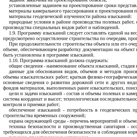
установленные заданием на проектирование сроки представ
материалы камерального трассирования и проектирования 
материалы геодезической изученности района изысканий:
природные условия в районе производства полевых работ,
производства специальных видов работ и наблюдений.
1.9. Программу изысканий следует составлять единой на вес
предусмотрено осуществление строительства по очередям, про
При продолжительности строительства объекта или его оче
объеме, обеспечивающем разработку документации на объект 
быть установлены в программе изысканий.
1.10. Программа изысканий должна содержать:
общие сведения - наименование объекта изысканий, стадия
данные для обоснования видов, объемов и методов произ
объемы изыскательских работ; краткая физико-географическа
основные сведения о развитии дорожной сети и других видо
фондов материалов, выполненных ранее изыскательских, поис
цели и задачи изысканий - состав и объемы полевых и каме
система координат и высот; технологическая последовательно
контроля и приемки работ;
обеспечение изысканий - потребность в геодезических 
строительства временных сооружений;
охрана окружающей среды - перечень мероприятий и объем
техника безопасности и производственная санитария - 
требующихся для обеспечения безопасности и соблюдения нор