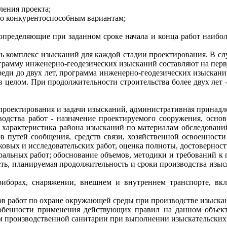
ления проекта;
по конкурентоспособным вариантам;
 определяющие при заданном сроке начала и конца работ наибо
ь комплекс изысканий для каждой стадии проектирования. В случ
грамму инженерно-геодезических изысканий составляют на перв
реди до двух лет, программа инженерно-геодезических изыскани
в целом. При продолжительности строительства более двух лет 
 проектирования и задачи изысканий, административная принад
водства работ - назначение проектируемого сооружения, осн
я характеристика района изысканий по материалам обследован
в путей сообщения, средств связи, хозяйственной освоенност
ковых и исследовательских работ, оценка полноты, достовернос
ральных работ; обоснование объемов, методики и требований к 
сть, планируемая продолжительность и сроки производства изыс
приборах, снаряжении, внешнем и внутреннем транспорте, вк
ов работ по охране окружающей среды при производстве изыска
особенности применения действующих правил на данном объек
м производственной санитарии при выполнении изыскательских 