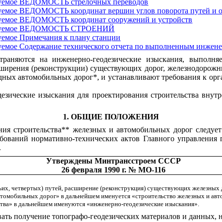
уемое
ВЕДОМОСТЬ стрелочных переводов
уемое
ВЕДОМОСТЬ координат вершин углов поворота путей и 
уемое
ВЕДОМОСТЬ координат сооружений и устройств
уемое
ВЕДОМОСТЬ СТРОЕНИЙ
уемое
Примечания к плану станции
уемое
Содержание технического отчета по выполненным инжен
раняются на инженерно-геодезические изыскания, выполня
асширения (реконструкции) существующих дорог, железнодорож
ных автомобильных дорог*, и устанавливают требования к орг
дезические изыскания для проектирования строительства вну
1. ОБЩИЕ ПОЛОЖЕНИЯ
ания строительства** железных и автомобильных дорог следуе
ребований нормативно-технических актов Главного управлени
.
Утверждены Минтрансстроем СССР
26 февраля 1990 г. № МО-116
ьих, четвертых) путей, расширение (реконструкция) существующих железных
томобильных дорог» в дальнейшем именуется «строительство железных и авт
ства» в дальнейшем именуются «инженерно-геодезические изыскания».
ать получение топографо-геодезических материалов и данных, н