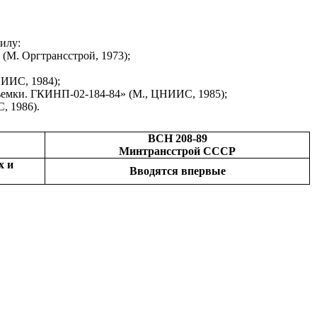
илу:
(М. Оргтрансстрой, 1973);
НИИС, 1984);
ъемки. ГКИНП-02-184-84» (М., ЦНИИС, 1985);
 1986).
ВСН 208-89
Минтрансстрой СССР
х и
Вводятся
впервые