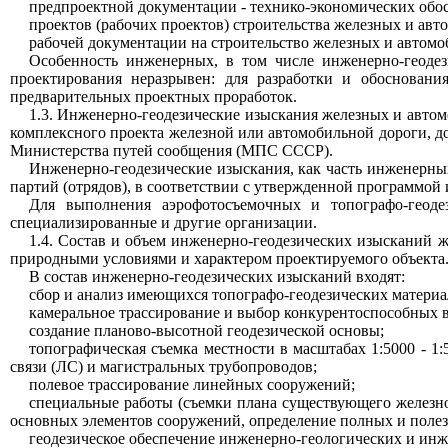
предпроектной документации - технико-экономических обос
проектов (рабочих проектов) строительства железных и авт
рабочей документации на строительство железных и автомо
Особенность инженерных, в том числе инженерно-геодез
проектирования неразрывен: для разработки и обоснован
предварительных проектных проработок.
1.3. Инженерно-геодезические изыскания железных и автом
комплексного проекта железной или автомобильной дороги, 
Министерства путей сообщения (МПС СССР).
Инженерно-геодезические изыскания, как часть инженерны
партий (отрядов), в соответствии с утвержденной программой
Для выполнения аэрофотосъемочных и топографо-геодез
специализированные и другие организации.
1.4. Состав и объем инженерно-геодезических изысканий 
природными условиями и характером проектируемого объекта
В состав инженерно-геодезических изысканий входят:
сбор и анализ имеющихся топографо-геодезических материал
камеральное трассирование и выбор конкурентоспособных 
создание планово-высотной геодезической основы;
топографическая съемка местности в масштабах 1:5000 - 
связи (ЛС) и магистральных трубопроводов;
полевое трассирование линейных сооружений;
специальные работы (съемки плана существующего железн
основных элементов сооружений, определение полных и полезн
геодезическое обеспечение инженерно-геологических и ин