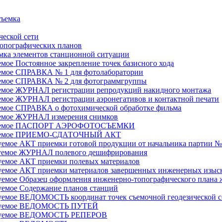
съемка
еской сети
опографических планов
мка элементов станционной ситуации
емое
Постоянное закрепление точек базисного хода
емое
СПРАВКА № 1 для фотолаборатории
емое
СПРАВКА № 2 для фотограммгруппы
емое
ЖУРНАЛ регистрации репродукций накидного монтажа
емое
ЖУРНАЛ регистрации аэронегативов и контактной печати
емое
СПРАВКА о фотохимической обработке фильма
емое
ЖУРНАЛ измерения снимков
емое
ПАСПОРТ АЭРОФОТОСЪЕМКИ
емое
ПРИЕМО-СДАТОЧНЫЙ АКТ
уемое
АКТ приемки готовой продукции от начальника партии №
уемое
ЖУРНАЛ полевого дешифрирования
уемое
АКТ приемки полевых материалов
уемое
АКТ приемки материалов завершенных инженерных изыс
уемое
Образец оформления инженерно-топографического плана
уемое
Содержание планов станций
уемое
ВЕДОМОСТЬ координат точек съемочной геодезической с
уемое
ВЕДОМОСТЬ ПУТЕЙ
уемое
ВЕДОМОСТЬ РЕПЕРОВ