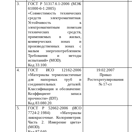
3.
ГОСТ Р 51317.6.1-2006 (МЭК
61000-6-1:2005)
«Совместимость технических
средств электромагнитная.
Устойчивость к
электромагнитным помехам
технических средств,
применяемых в жилых,
коммерческих зонах и
производственных зонах с
малым энергопотреблением.
Требования и методы
испытаний» (MOD).
Код 33.100.
4.
ГОСТ ИСО 12162-2006
19.02.2007
«Материалы термопластичные
Приказ
для напорных труб и
Ростехрегулирования
соединительных деталей.
№ 17-ст
Классификация и обозначение.
Коэффициент запаса
прочности» (IDT).
Код 83.080.20.
5.
ГОСТ Р 52662-2006 (ИСО
7724-2:1984) «Материалы
лакокрасочные. Колориметрия.
Часть 2. Измерение цвета»
(MOD).
Код 87.040.