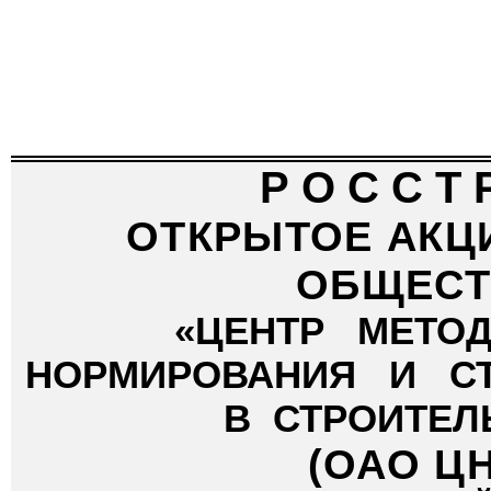
Р О С С Т 
ОТКРЫТОЕ АКЦ
ОБЩЕСТ
«ЦЕНТР
МЕТО
НОРМИРОВАНИЯ
И
С
В
СТРОИТЕЛ
(ОАО Ц