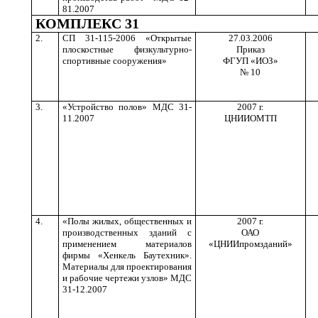
81.2007
КОМПЛЕКС 31
2.
СП 31-115-2006 «Открытые
27.03.2006
плоскостные физкультурно-
Приказ
спортивные сооружения»
ФГУП «ИОЗ»
№ 10
3.
«Устройство полов» МДС 31-
2007 г.
11.2007
ЦНИИОМТП
4.
«Полы жилых, общественных и
2007 г.
производственных зданий с
ОАО
применением материалов
«ЦНИИпромзданий»
фирмы «Хенкель Баутехник».
Материалы для проектирования
и рабочие чертежи узлов» МДС
31-12.2007