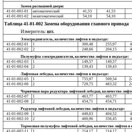
Замок распашной двери:
41-01-001-01
автоматический
41,53
41,53
41-01-001-02
неавтоматический
54,10
54,10
Таблица 41-01-002 Замена оборудования главного привода
Измеритель:
шт.
Электродвигатель, количество лифтов в подъезде:
41-01-002-01
1
300,48
255,97
4
41-01-002-02
2
248,66
204,15
4
Полумуфта электродвигателя, количество лифтов в подъезде:
41-01-002-03
1
149,57
149,57
41-01-002-04
2
139,43
139,43
Лифтовая лебедка, количество лифтов в подъезде:
41-01-002-05
1
755,97
509,54
2
41-01-002-06
2
729,75
483,32
2
Червячная пара редуктора лифтовой лебедки, количество лифто
41-01-002-07
1
463,77
463,77
41-01-002-08
2
454,71
454,71
Редуктор лифтовой лебедки, количество лифтов в подъезде:
41-01-002-09
1
449,03
404,52
4
41-01-002-10
2
400,96
356,45
4
Тормозная полумуфта лифтовой лебедки, количество лифтов в 
41-01-002-11
1
214,17
214,17