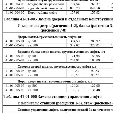
41-01-004-03
без доработки рамы пола
794,54
768,37
2
41-01-004-04
с доработкой рамы пола
870,73
844,56
2
41-01-004-05
Порог кабины лифта
157,93
157,93
Таблица 41-01-005
Замена дверей и отдельных конструкци
Измеритель:
дверь (расценки 1-2), балка (расценки 3-
(расценки 7-8)
Дверь шахты, грузоподъемность лифта, кг:
41-01-005-01
до 500
304,53
288,92
1
41-01-005-02
св. 500
342,62
327,01
1
Верхняя балка двери шахты, грузоподъемность лифта, кг:
41-01-005-03
до 500
171,98
158,95
1
41-01-005-04
св. 500
204,91
188,89
1
Створка дверей шахты, грузоподъемность лифта кг:
41-01-005-05
до 500
92,23
92,23
41-01-005-06
св. 500
98,27
98,27
Порог двери шахты, грузоподъемность лифта, кг:
41-01-005-07
до 500
129,21
127,95
41-01-005-08
св
.
500
138,17
136,48
Таблица 41-01-006 Замена станции управления лифта
Измеритель:
станция (расценки 1-3), этаж (расценка 
Станция управления лифта, количество этажей-9х количество л