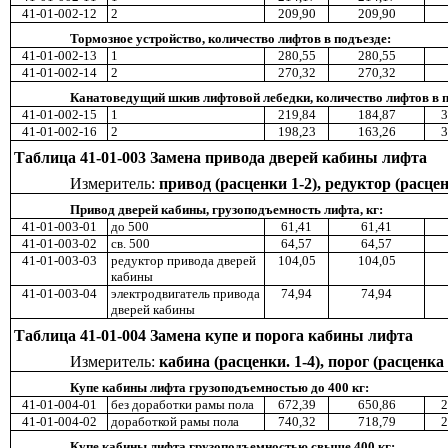
41-01-002-12
2
209,90
209,90
Тормозное устройство, количество лифтов в подъезде:
41-01-002-13
1
280,55
280,55
41-01-002-14
2
270,32
270,32
Канатоведущий шкив лифтовой лебедки, количество лифтов в п
41-01-002-15
1
219,84
184,87
3
41-01-002-16
2
198,23
163,26
3
Таблица 41-01-003
Замена привода дверей кабины лифта
Измеритель:
привод (расценки 1-2), редуктор (расцен
Привод дверей кабины, грузоподъемность лифта, кг:
41-01-003-01
до 500
61,41
61,41
41-01-003-02
св
.
500
64,57
64,57
41-01-003-03
редуктор привода дверей
104,05
104,05
кабины
41-01-003-04
электродвигатель привода
74,94
74,94
дверей кабины
Таблица 41-01-004 Замена купе и порога кабины лифта
Измеритель:
кабина (расценки. 1-4), порог (расценка 
Купе кабины лифта грузоподъемностью до 400 кг:
41-01-004-01
без доработки рамы пола
672,39
650,86
2
41-01-004-02
доработкой рамы пола
740,32
718,79
2
Купе кабины лифта грузоподъемностью свыше 400 кг: