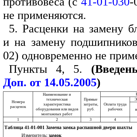
противовеса (с
41-01-030
-
не применяются.
5. Расценки на замену б
и на замену подшипников
02) одновременно не прим
Пункты 4, 5.
(Введен
Доп. от 14.05.2005
)
Наименование и
техническая
Прямые
Э
Номера
характеристика
затраты,
Оплата труда
расценок
оборудования или видов
руб.
рабочих
в
монтажных работ
1
2
3
4
Таблица 41-01-001 Замена замка распашной двери шахты
Измеритель:
замок