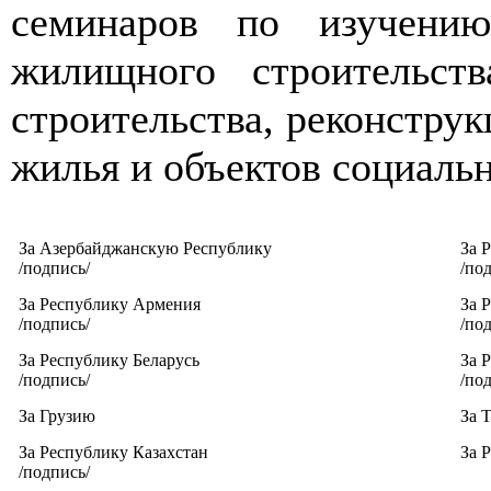
семинаров по изучению
жилищного строительств
строительства, реконструк
жилья и объектов социаль
За Азербайджанскую Республику
За 
/подпись/
/по
За Республику Армения
За 
/подпись/
/по
За Республику Беларусь
За 
/подпись/
/по
За Грузию
За 
За Республику Казахстан
За 
/подпись/