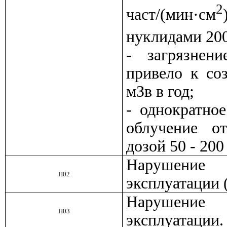
2
част/(мин·см
нуклидами 200
- загрязнен
привело к со
мЗв в год;
- однократно
облучение о
дозой 50 - 200
Нарушение
П02
эксплуатации 
Нарушение
П03
эксплуатации.