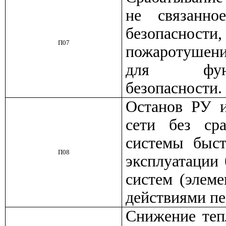
не связанн
безопасности
П07
пожаротушен
для функ
безопасности.
Останов РУ 
сети без ср
системы быст
П08
эксплуатации
систем (элем
действиями пе
Снижение теп