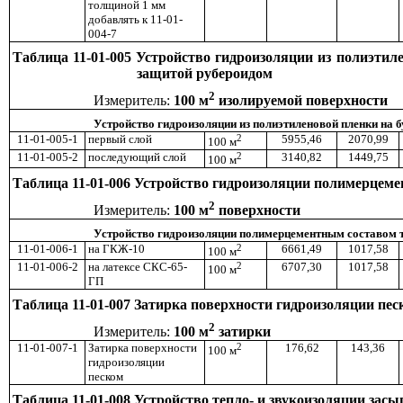
толщиной 1 мм
добавлять к 11-01-
004-7
Таблица 11-01-005 Устройство гидроизоляции из полиэтил
защитой рубероидом
2
Измеритель:
100 м
изолируемой поверхности
Устройство гидроизоляции из полиэтиленовой пленки на 
11-01-005-1
первый слой
2
5955,46
2070,99
100 м
11-01-005-2
последующий слой
2
3140,82
1449,75
100 м
Таблица 11-01-006 Устройство гидроизоляции полимерцем
2
Измеритель:
100 м
поверхности
Устройство гидроизоляции полимерцементным составом 
11-01-006-1
на ГКЖ-10
2
6661,49
1017,58
100 м
11-01-006-2
на латексе СКС-65-
2
6707,30
1017,58
100 м
ГП
Таблица 11-01-007 Затирка поверхности гидроизоляции пес
2
Измеритель:
100 м
затирки
11-01-007-1
Затирка поверхности
2
176,62
143,36
100 м
гидроизоляции
песком
Таблица 11-01-008 Устройство тепло- и звукоизоляции засы