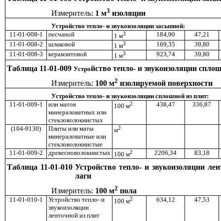
3
Измеритель:
1 м
изоляции
Устройство тепло- и звукоизоляции засыпной:
11-01-008-1
песчаной
3
184,90
47,21
1 м
11-01-008-2
шлаковой
3
169,35
39,80
1 м
11-01-008-3
керамзитовой
3
923,74
39,80
1 м
Таблица 11-01-009
йство тепло- и звукоизоляции спло
Устро
2
Измеритель:
100 м
изолируемой поверхности
Устройство тепло- и звукоизоляции сплошной из плит:
11-01-009-1
или матов
2
438,47
336,87
100 м
минераловатных или
стекловолокнистых
(104-9130)
Плиты или маты
2
м
минераловатные или
стекловолокнистые
11-01-009-2
древесноволокнистых
2
2206,34
83,18
100 м
Таблица 11-01-010 Устройство тепло- и звукоизоляции ле
лаги
2
Измеритель:
100 м
пола
11-01-010-1
Устройство тепло- и
2
634,12
47,53
100 м
звукоизоляции
ленточной из плит