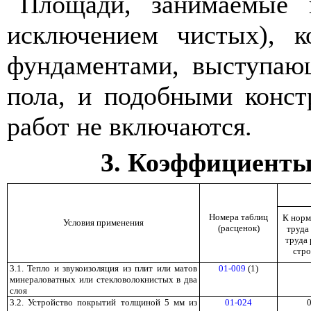
Площади, занимаемые п
исключением чистых), к
фундаментами, выступаю
пола, и подобными конст
работ не включаются.
3. Коэффициенты
Номера таблиц
К норм
Условия применения
(расценок)
труда
труда 
стро
3.1. Тепло и звукоизоляция из плит или матов
01-009
(1)
минераловатных или стекловолокнистых в два
слоя
3.2. Устройство покрытий толщиной 5 мм из
01-024
0