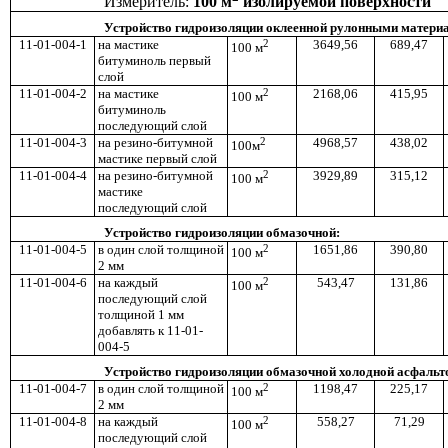
Измеритель:
100 м
изолируемой поверхности
Устройство гидроизоляции оклеенной рулонными матери
11-01-004-1
на мастике
2
3649,56
689,47
100 м
битуминоль первый
слой
11-01-004-2
на мастике
2
2168,06
415,95
100 м
битуминоль
последующий слой
11-01-004-3
на резино-битумной
2
4968,57
438,02
100м
мастике первый слой
11-01-004-4
на резино-битумной
2
3929,89
315,12
100 м
мастике
последующий слой
Устройство гидроизоляции обмазочной:
11-01-004-5
в один слой толщиной
2
1651,86
390,80
100 м
2 мм
11-01-004-6
на каждый
2
543,47
131,86
100 м
последующий слой
толщиной 1 мм
добавлять к 11-01-
004-5
Устройство гидроизоляции обмазочной холодной асфальт
11-01-004-7
в один слой толщиной
2
1198,47
225,17
100 м
2 мм
11-01-004-8
на каждый
2
558,27
71,29
100 м
последующий слой