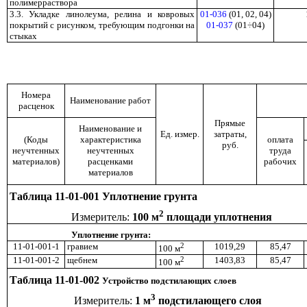
полимерраствора
3.3.
Укладке линолеума, релина и ковровых
01-036
(01, 02, 04)
покрытий с рисунком, требующим подгонки на
01-037
(01÷04)
стыках
Номера
Наименование работ
расценок
Прямые
Наименование и
Ед. измер.
затраты,
(Коды
характеристика
оплата
руб.
неучтенных
неучтенных
труда
материалов)
расценками
рабочих
материалов
Таблица 11-01-001 Уплотнение грунта
2
Измеритель:
100 м
площади уплотнения
Уплотнение грунта:
11-01-001-1
гравием
2
1019,29
85,47
100 м
11-01-001-2
щебнем
2
1403,83
85,47
100 м
Таблица 11-01-002
Устройство подстилающих слоев
3
Измеритель:
1 м
подстилающего слоя