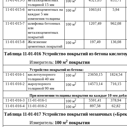
11-01-015-5
металлоцементных
4521,05
855,71
100 м
толщиной 15 мм
11-01-015-6
металлоцементных на
2
1063,61
5,94
100 м
каждые 5 мм
изменения толщины
11-01-015-7
шлифовка бетонных
2
1207,49
962,08
100 м
или
металлоцементных
покрытий
11-01-015-8
Железнение
2
197,49
136,08
100 м
цементных покрытий
Таблица 11-01-016 Устройство покрытий из бетона кислото
2
Измеритель:
100 м
покрытия
Устройство покрытий из бетона:
11-01-016-1
кислотоупорного
2
23650,15
1824,54
100 м
толщиной 40 мм
11-01-016-2
жароупорного
2
14573,14
716,15
100 м
толщиной 90 мм
При изменении толщины покрытия на каждые 10 мм добав
11-01-016-3
11-01-016-1
2
5591,41
378,94
100 м
11-01-016-4
11-01-016-2
2
897,58
62,82
100 м
Таблица 11-01-017 Устройство покрытий мозаичных («Брек
2
Измеритель:
100 м
покрытия