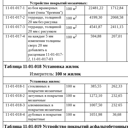
Устройство покрытий мозаичных:
11-01-017-1
из боя мраморных
2
22481,22
1712,84
100 м
плит (типа "брекчия")
11-01-017-2
терраццо, толщиной
2
4199,30
2068,58
100 м
20 мм без рисунка
11-01-017-3
терраццо, толщиной
2
4541,87
2411,15
100 м
20 мм с рисунком
11-01-017-4
на каждые 5 мм
2
594,88
207,01
100 м
изменения толщины
сверх 20 мм
добавлять к
расценкам 11-01-017-
2, 11-01-017-03
Таблица 11-01-018 Установка жилок
Измеритель:
100 м жилок
Установка жилок:
11-01-018-1
стеклянных в
100 м
385,55
262,33
покрытия мозаичные
11-01-018-2
латунных в покрытия
100 м
1272,10
232,65
мозаичные
11-01-018-3
алюминиевых в
100 м
1007,50
232.65
покрытия мозаичные
11-01-018-4
дубовых в покрытия
100 м
1051,98
36,68
паркетные
Таблица 11-01-019 Устройство покрытий асфальтобетонны