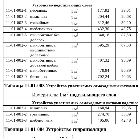
Устройство подстилающих слоев:
11-01-002-1
песчаных
3
177,92
39,01
1 м
11-01-002-2
шлаковых
3
204,44
29,68
1 м
11-01-002-3
гравийных
3
312,46
39,20
1 м
11-01-002-4
щебеночных
3
432,30
43,75
1 м
11-01-002-5
глинобитных без
3
340,18
87,58
1 м
добавок
11-01-002-6
глинобитных с
3
595,29
87,58
1 м
маслянистыми
добавками
11-01-002-7
глинобитных с
3
407,32
96,89
1 м
добавкой щебня
11-01-002-8
глинобетонных
3
478,84
96,89
1 м
11-01-002-9
бетонных
3
702,24
40,63
1 м
Таблица 11-01-003
Устройство уплотняемых самоходными катками 
3
Измеритель:
1 м
подстилающего слоя
Устройство уплотняемых самоходными катками подстил
11-01-003-1
шлаковых
3
160,94
29,35
1 м
11-01-003-2
гравийных
3
274,70
35,89
1 м
11-01-003-3
щебеночных
3
405,06
42,48
1 м
Таблица 11-01-004 Устройство гидроизоляции
2