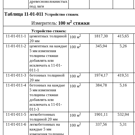
древесноволокнистых
под лаги
Таблица 11-01-011
Устройство стяжек
2
Измеритель:
100 м
стяжки
Устройство стяжек:
11-01-011-1
цементных толщиной
2
1817,30
415,65
100 м
20 мм
11-01-011-2
цементных на каждые
2
345,94
5,26
100 м
5 мм изменения
толщины стяжки
добавлять или
исключать к 11-01-
011-1
11-01-011-3
бетонных толщиной
2
1974,17
419,51
100 м
20 мм
11-01-011-4
бетонных на каждые
2
384,78
5,16
100 м
5 мм изменения
толщины стяжки
добавлять или
исключать к 11-01-
011-3
11-01-011-5
легкобетонных
2
1901,11
532,94
100 м
толщиной 20 мм
11-01-011-6
легкобетонных на
2
337,56
5,31
100 м
каждые 5 мм
изменения толщины