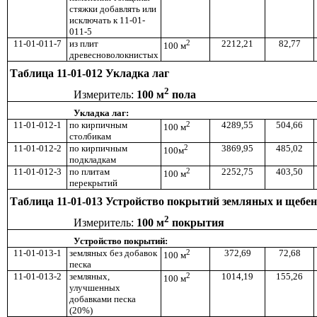
стяжки добавлять или
исключать к 11-01-
011-5
11-01-011-7
из плит
2
2212,21
82,77
100 м
древесноволокнистых
Таблица 11-01-012 Укладка лаг
2
Измеритель:
100 м
пола
Укладка лаг:
11-01-012-1
по кирпичным
2
4289,55
504,66
100 м
столбикам
11-01-012-2
по кирпичным
2
3869,95
485,02
100м
подкладкам
11-01-012-3
по плитам
2
2252,75
403,50
100 м
перекрытий
Таблица 11-01-013 Устройство покрытий земляных и щебе
2
Измеритель:
100 м
покрытия
Устройство покрытий:
11-01-013-1
земляных без добавок
2
372,69
72,68
100 м
песка
11-01-013-2
земляных,
2
1014,19
155,26
100 м
улучшенных
добавками песка
(20%)