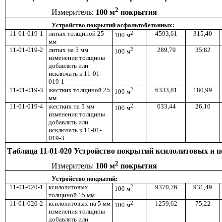
2
Измеритель:
100 м
покрытия
Устройство покрытий асфальтобетонных:
11-01-019-1
литых толщиной 25
2
4593,61
315,40
100 м
мм
11-01-019-2
литых на 5 мм
2
289,79
35,82
100 м
изменения толщины
добавлять или
исключать к 11-01-
019-1
11-01-019-3
жестких толщиной 25
2
6333,81
180,99
100 м
мм
11-01-019-4
жестких на 5 мм
2
633,44
26,10
100 м
изменения толщины
добавлять или
исключать к 11-01-
019-3
Таблица 11-01-020 Устройство покрытий ксилолитовых и 
2
Измеритель:
100 м
покрытия
Устройство покрытий:
11-01-020-1
ксилолитовых
2
9370,76
931,49
100 м
толщиной 15 мм
11-01-020-2
ксилолитовых на 5 мм
2
1259,62
75,22
100 м
изменения толщины
добавлять или