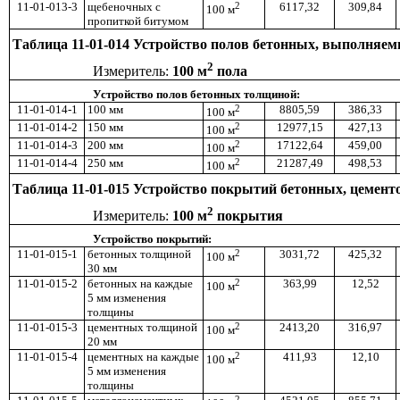
11-01-013-3
щебеночных с
2
6117,32
309,84
100 м
пропиткой битумом
Таблица 11-01-014 Устройство полов бетонных, выполняе
2
Измеритель:
100 м
пола
Устройство полов бетонных толщиной:
11-01-014-1
100 мм
2
8805,59
386,33
100 м
11-01-014-2
150 мм
2
12977,15
427,13
100 м
11-01-014-3
200 мм
2
17122,64
459,00
100 м
11-01-014-4
250 мм
2
21287,49
498,53
100 м
Таблица 11-01-015 Устройство покрытий бетонных, цемен
2
Измеритель:
100 м
покрытия
Устройство покрытий:
11-01-015-1
бетонных толщиной
2
3031,72
425,32
100 м
30 мм
11-01-015-2
бетонных на каждые
2
363,99
12,52
100 м
5 мм изменения
толщины
11-01-015-3
цементных толщиной
2
2413,20
316,97
100 м
20 мм
11-01-015-4
цементных на каждые
2
411,93
12,10
100 м
5 мм изменения
толщины
2