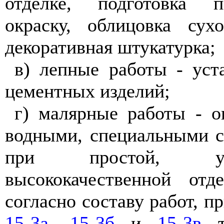
отделке, подготовка п
окраску, облицовка сух
декоративная штукатурка;
в) лепные работы - уст
цементных изделий;
г) малярные работы - о
водными, специальными с
при простой, у
высококачественной отд
согласно составу работ, 
15-3а
,
15-3б
и
15-3в
те