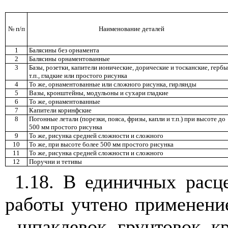
№ п/п
Наименование деталей
1
Балясины без орнамента
2
Балясины орнаментованные
3
Базы, розетки, капители ионические, дорические и тосканские, гербы
т.п., гладкие или простого рисунка
4
То же, орнаментованные или сложного рисунка, гирлянды
5
Вазы, кронштейны, модульоны и сухари гладкие
6
То же, орнаментованные
7
Капители коринфские
8
Погонные летали (порезки, пояса, фризы, капли и т.п.) при высоте до
500 мм простого рисунка
9
То же, рисунка средней сложности и сложного
10
То же, при высоте более 500 мм простого рисунка
11
То же, рисунка средней сложности и сложного
12
Поручни и тетивы
1.18. В единичных расц
работы учтено применени
- шпаклевок, грунтовок, кр