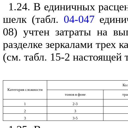
1.24. В единичных расцен
шелк (табл.
04-047
единич
08) учтен затраты на вы
разделке зеркалами трех к
(см. табл. 15-2 настоящей 
Ко
Категория сложности
тонов в фоне
тра
1
2-3
2
3
3
3-5