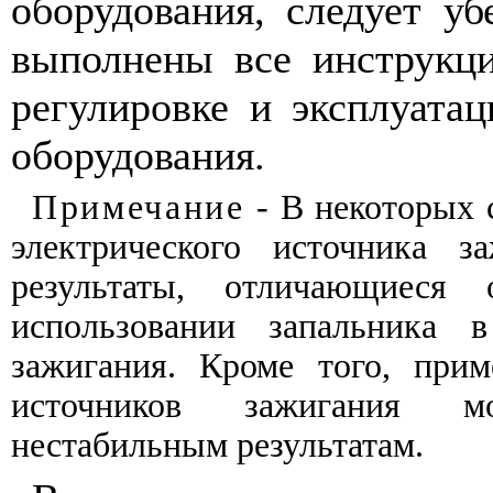
оборудования
,
следует
уб
выполнены
все инструкц
регулировке
и
эксплуатац
оборудования
.
Примечание
-
В
некоторых
электрического
источника
з
результаты
,
отличающиеся
использовании
запальника
в
зажигания
.
Кроме того
,
прим
источников
зажигания
м
нестабильным
результатам
.