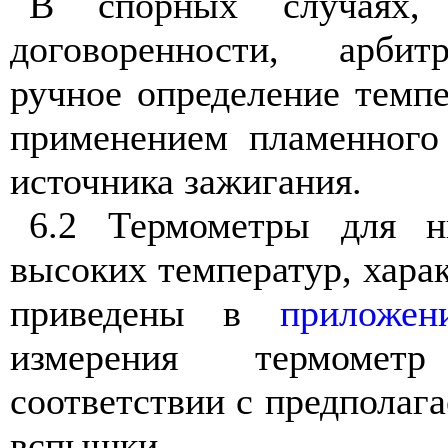
В
спорных
случаях
договоренности
,
арбит
ручное
определение темп
применением
пламенного
источника
зажигания
.
6.2
Термометры
для
н
высоких
температур
,
хара
приведены
в
приложен
измерения
термометр
соответствии
с
предполаг
вспышки
.