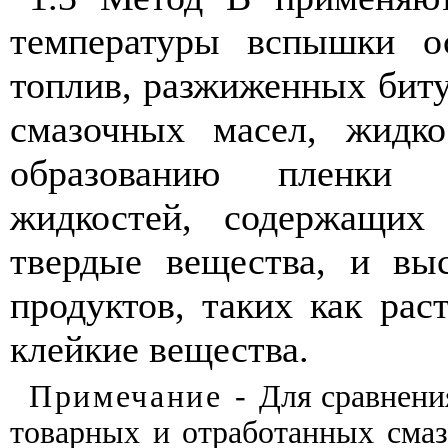
температуры
вспышки
о
топлив
,
разжиженных
бит
смазочных
масел
,
жидко
образованию
пленки
жидкостей
,
содержащих
твердые
вещества
,
и
вы
продуктов
,
таких
как
рас
клейкие
вещества
.
Примечание -
Для
сравнени
товарных
и
отработанных
сма