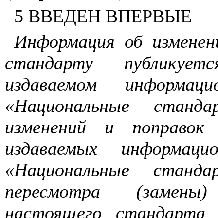
5
ВВЕДЕН
ВПЕРВЫЕ
Информация
об
изменен
стандарту
публикуетс
издаваемом
информаци
«Национальные
станда
изменений
и
поправок
издаваемых
информаци
«Национальные
станда
пересмотра
(
замены
настоящего
стандарта