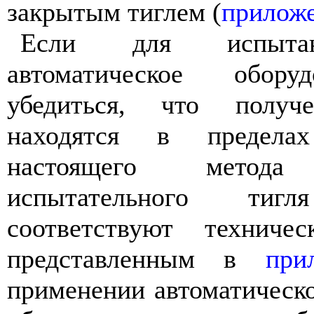
закрытым
тиглем
(
прилож
Если
для
испыта
автоматическое
оборуд
убедиться
,
что
получ
находятся
в
пределах
настоящего
метода
испытательного тигля
соответствуют
техничес
представленным
в
при
применении
автоматическ