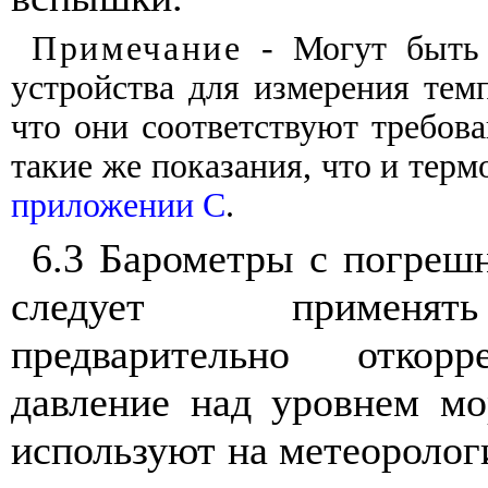
Примечание
-
Могут
быть
устройства
для
измерения
тем
что
они
соответствуют
требов
такие
же
показания
,
что
и
терм
приложении
С
.
6.3 Барометры
с
погреш
следует
применять
предварительно
откорр
давление
над
уровнем
мо
используют
на
метеоролог