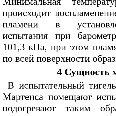
Минимальная
температу
происходит
воспламенени
пламени
в
установ
испытания
при
баромет
101,3
кПа
,
при
этом
плам
по
всей
поверхности
образ
4
Сущность
В
испытательный
тигел
Мартенса
помещают
исп
подогревают
таким
обр