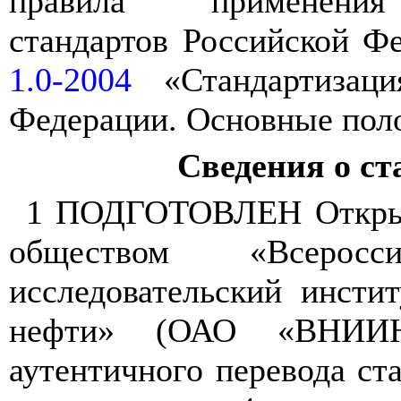
правила
применения
стандартов
Российской
Фе
1.0
-
2004
«Стандартизаци
Федерации
.
Основные
пол
Сведения о ст
1 ПОДГОТОВЛЕН
Откр
обществом
«Всеросс
исследовательский
инстит
нефти»
(
ОАО
«ВНИИ
аутентичного
перевода
ст