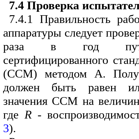
7.4
Проверка
испытате
7.4.1
Правильность
раб
аппаратуры
следует
прове
раза
в год
пу
сертифицированного
стан
(
ССМ
)
методом
А
.
Полу
должен
быть
равен
и
значения
ССМ
на
величи
где
R
-
воспроизводимос
3
).