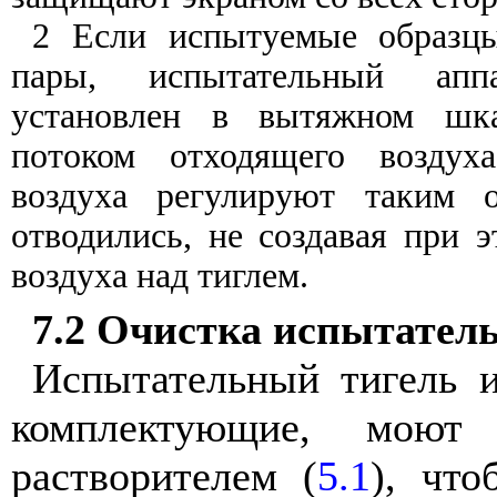
2 Если
испытуемые
образц
пары
,
испытательный
апп
установлен
в вытяжном
шк
потоком
отходящего
воздуха
воздуха
регулируют
таким
отводились
,
не
создавая
при
э
воздуха
над
тиглем
.
7.2
Очистка
испытатель
Испытательный
тигель
комплектующие
,
моют
растворителем
(
5.1
),
что