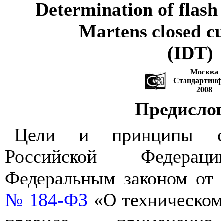
Determination of flash
Martens closed c
(IDT)
Москва
Стандартин
2008
Предисло
Цели
и
принципы
Российской
Федераци
Федеральным
законом от
№
184-
ФЗ
«О
техническо