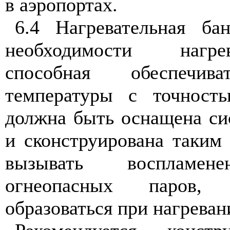
в
аэропортах
.
6.4 Нагревательная
бан
необходимости
нагре
способная
обеспечива
температуры
с
точност
должна
быть
оснащена
си
и сконструирована
таким
вызывать
воспламене
огнеопасных
паров
образоваться
при
нагреван