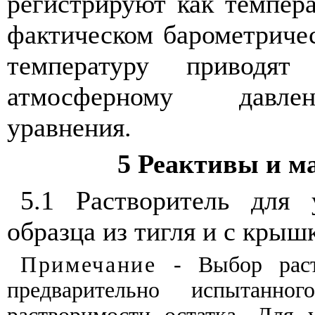
регистрируют
как
темпер
фактическом барометриче
температуру
приводят
атмосферному
давле
уравнения
.
5
Реактивы
и
м
5.1
Растворитель
для
образца
из
тигля
и
с
крыш
Примечание
-
Выбор
рас
предварительно
испытанног