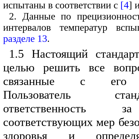
испытаны
в
соответствии
с
[4
]
2. Данные
по
прецизионнос
интервалов
температур
вспы
разделе
13
.
1.5
Настоящий
стандар
целью
решить
все
вопр
связанные
с его
Пользователь
стан
ответственность
за
соответствующих
мер
без
здоровья
и
определ