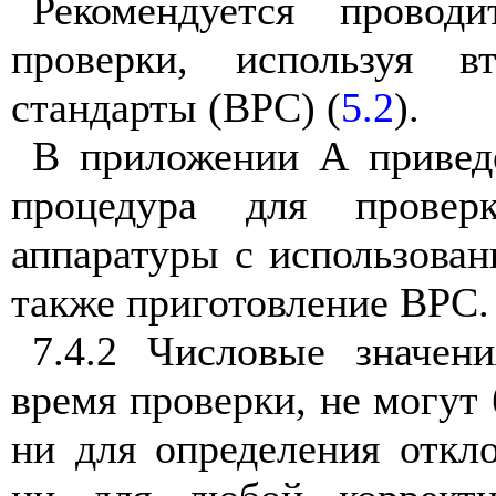
Рекомендуется
проводи
проверки
,
используя
в
стандарты
(
ВРС
) (
5.2
).
В
приложении
А
привед
процедура
для
провер
аппаратуры
с использова
также
приготовление
ВРС
.
7.4.2
Числовые
значени
время
проверки
,
не
могут
ни
для определения
откл