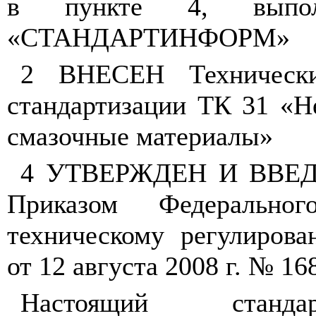
в
пункте
4,
выпо
«СТАНДАРТИНФОРМ»
2 ВНЕСЕН
Техническ
стандартизации
ТК
31
«Н
смазочные материалы»
4 УТВЕРЖДЕН
И
ВВЕ
Приказом
Федеральног
техническому
регулирова
от
12
августа
2008
г
.
№
168
Настоящий
станда