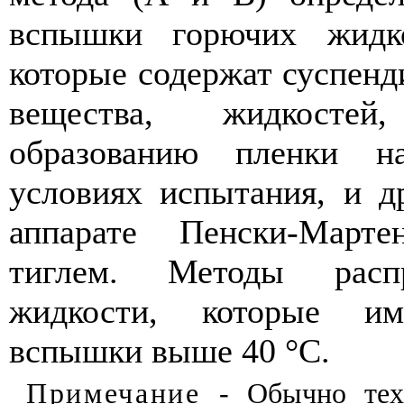
вспышки горючих
жидк
которые
содержат
суспенд
вещества
,
жидкостей
образованию
пленки
н
условиях
испытания
,
и
д
аппарате Пенски
-
Марте
тиглем
.
Методы
расп
жидкости
,
которые
им
вспышки
выше
40
°С
.
Примечание
-
Обычно
те