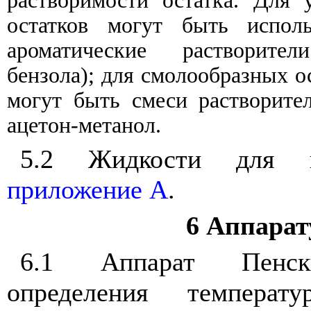
растворимости
остатка
.
Для
остатков
могут
быть
испол
ароматические
растворители
бензола
);
для
смолообразных
о
могут
быть
смеси растворите
ацетон
-
метанол
.
5.2
Жидкости
для
приложение
А
.
6
Аппарат
6.1
Аппарат
Пенск
определения
температу