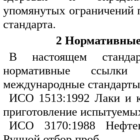
упомянутых
ограничений
стандарта
.
2
Нормативны
В
настоящем
станда
нормативные
ссылки
международные
стандарт
ИСО
1513:1992
Лаки
и
приготовление
испытуемы
ИСО
3170:1988
Нефте
Ручной
отбор
проб