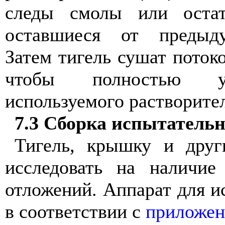
следы
смолы
или
оста
оставшиеся
от
предыд
Затем
тигель
сушат
поток
чтобы
полностью
используемого
растворите
7.3
Сборка
испытатель
Тигель
,
крышку
и
друг
исследовать
на
наличие
отложений
.
Аппарат
для
и
в
соответствии
с
приложе