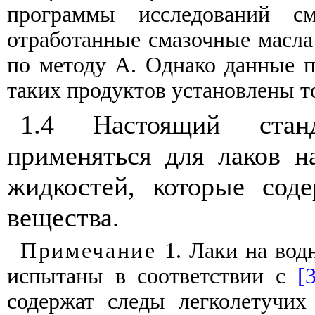
программы
исследований
с
отработанные
смазочные
масла
по
методу
А
.
Однако
данные
таких
продуктов
установлены
т
1.4
Настоящий
стан
применяться
для
лаков
н
жидкостей
,
которые соде
вещества
.
Примечание
1. Лаки
на
вод
испытаны
в
соответствии
с
[
содержат
следы
легколетучих