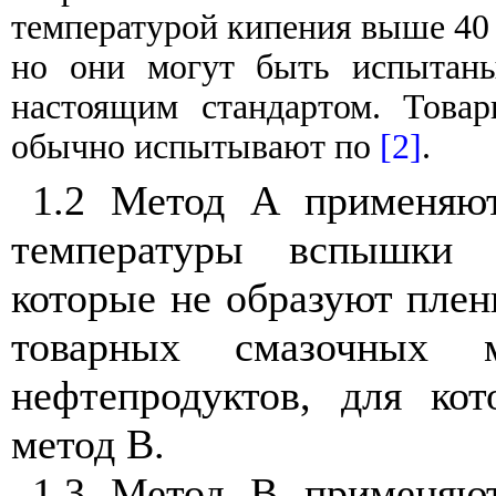
температурой
кипения
выше
4
но
они
могут
быть
испытан
настоящим
стандартом
.
Товар
обычно
испытывают
по
[2]
.
1.2 Метод
А
применяю
температуры
вспышки
которые
не
образуют
плен
товарных
смазочных
нефтепродуктов
,
для
кот
метод
В
.
1.3 Метод
В
применяю