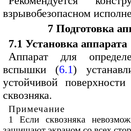
Рекомендуется
констр
взрывобезопасном
исполн
7
Подготовка
ап
7.1
Установка
аппарата
Аппарат
для
определ
вспышки
(
6.1
)
устанавл
устойчивой
поверхности
сквозняка
.
Примечание
1 Если
сквозняка
невозмож
защищают
экраном
со
всех
сто