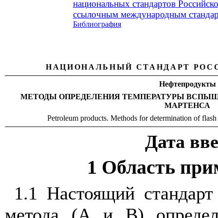
национальных стандартов Российск
ссылочным международным станда
Библиография
НАЦИОНАЛЬНЫЙ
СТАНДАРТ
РОС
Нефтепродукты
МЕТОДЫ
ОПРЕДЕЛЕНИЯ
ТЕМПЕРАТУРЫ
ВСПЫШ
МАРТЕНСА
Petroleum products. Methods for determination of flash
Дата
вв
1 Область при
1.1
Настоящий
стандарт
метода
(
А
и
В
)
опреде