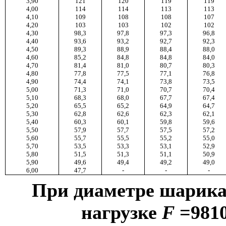
3,90
121
120
119
119
4,00
114
114
113
113
4,10
109
108
108
107
4,20
103
103
102
102
4,30
98,3
97,8
97,3
96,8
4,40
93,6
93,2
92,7
92,3
4,50
89,3
88,9
88,4
88,0
4,60
85,2
84,8
84,8
84,0
4,70
81,4
81,0
80,7
80,3
4,80
77,8
77,5
77,1
76,8
4,90
74,4
74,1
73,8
73,5
5,00
71,3
71,0
70,7
70,4
5,10
68,3
68,0
67,7
67,4
5,20
65,5
65,2
64,9
64,7
5,30
62,8
62,6
62,3
62,1
5,40
60,3
60,1
59,8
59,6
5,50
57,9
57,7
57,5
57,2
5,60
55,7
55,5
55,2
55,0
5,70
53,5
53,3
53,1
52,9
5,80
51,5
51,3
51,1
50,9
5,90
49,6
49,4
49,2
49,0
6,00
47,7
-
-
-
При диаметре шарик
нагрузке
F
=9810