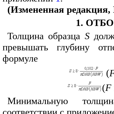
(Измененная редакция, 
1. ОТБ
Т
олщина образца
S
долж
превышать глубину от
формуле
(
(
F
Минимальную толщи
соответствии с приложен