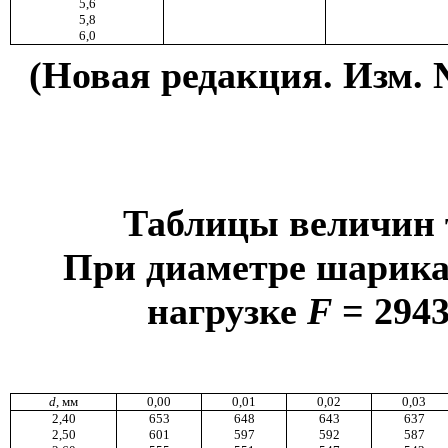
5,6
5,8
6,0
(Новая редакция. Изм. 
Таблицы величин 
При диаметре шарик
нагрузке
F
= 294
d
, мм
0,00
0,01
0,02
0,03
2,40
653
648
643
637
2,50
601
597
592
587