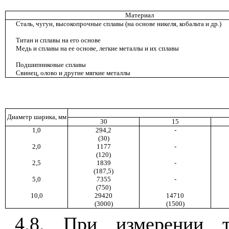
Материал
Сталь, чугун, высокопрочные сплавы (на основе никеля, кобальта и др.)
Титан и сплавы на его основе
Медь и сплавы на ее основе, легкие металлы и их сплавы
Подшипниковые сплавы
Свинец, олово и другие мягкие металлы
Диаметр шарика, мм
30
15
1,0
294,2
-
(30)
2,0
1177
-
(120)
2,5
1839
-
(187,5)
5,0
7355
-
(750)
10,0
29420
14710
(3000)
(1500)
4.8. При измерении т