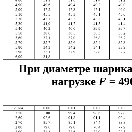
4,80
51,9
51,6
51,4
51,2
4,90
49,6
49,4
49,2
49,0
5,00
47,5
47,3
47,1
46,9
5,10
45,5
45,3
45,1
45,0
5,20
43,7
43,5
43,3
43,1
5,30
41,9
41,7
41,5
41,4
5,40
40,2
40,0
39,9
39,7
5,50
38,6
38,5
38,3
38,2
5,60
37,1
37,0
36,8
36,7
5,70
35,7
35,6
35,4
35,3
5,80
34,3
34,2
34,1
33,9
5,90
33,1
32,9
32,8
32,7
6,00
31,8
-
-
-
При диаметре шарик
нагрузке
F
= 49
d
, мм
0,00
0,01
0,02
0,03
2,50
100
99,4
98,6
97,8
2,60
92,6
91,8
91,1
90,4
2,70
85,7
85,1
84,4
83,8
2,80
79,6
79,0
78,4
77,9
2,90
74,1
73,6
73,0
72,5