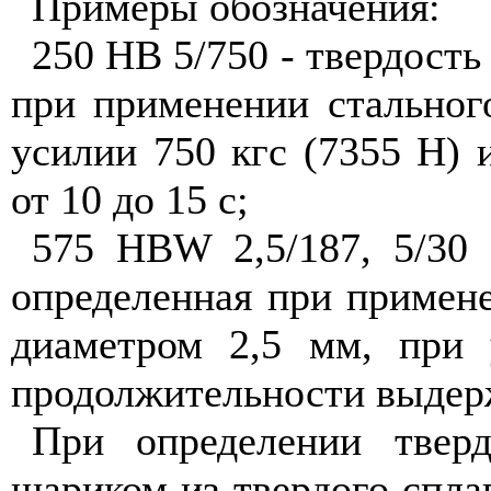
Примеры обозначения:
250
H
В 5/750 - твердост
при применении стальног
усилии 750 кгс (7355 Н)
от 10 до 15 с;
575
HBW
2,5/187, 5/30
определенная при примене
диаметром 2,5 мм, при 
продолжительности выдерж
При определении твер
шариком из твердого спла