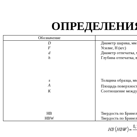
ОПРЕДЕЛЕНИ
Обозначение
D
Диаметр шарика, мм
F
Усилие, Н (кгс)
d
Диаметр отпечатка,
h
Глубина отпечатка, 
s
Толщина образца, м
А
Площадь поверхност
K
Соотношение между 
HB
Твердость по Брине
HBW
Твердость по Бринел