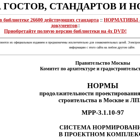
 ГОСТОВ, СТАНДАРТОВ И 
в библиотеке 26600 действующих стандарта
::
НОРМАТИВЫ - в
документов
::
Приобретайте полную версию библиотеки на 4х DVD!
вляются их официальным изданием и предназначены исключительно для ознакомительных целей. Электрон
информацию с этого сайта на любом другом сайте.
Правительство Москвы
Комитет по архитектуре и градостроитель
НОРМЫ
продолжительности проектирования
строительства в Москве и Л
МРР-3.1.10-97
СИСТЕМА НОРМИРОВАН
В ПРОЕКТНОМ КОМПЛЕК