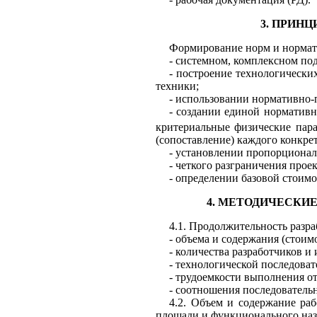
3.
ПРИНЦ
Фор
м
ирование нор
м
и нор
м
а
-
с
и
стемном, компле
к
сном
под
-
построение
технологически
техники;
-
исп
ол
ьзовании
нормативно-
-
созда
н
ии еди
н
ой норм
ат
ивн
критериальные физичес
к
и
е
пара
(сопоставл
е
ние) каждого
конкре
-
установ
л
ении
пропорционал
-
четкого разгра
н
ичения прое
-
опреде
л
ении базовой стоимо
4.
МЕ
ТО
ДИЧЕСКИЕ
4.1.
Прод
о
лжите
л
ьность разр
-
объема и содержания (стоимо
-
ко
л
ичества разработчиков и
-
техно
л
огич
е
ской последова
-
трудоемкости выполнения о
-
соотношения пос
л
едователь
4.2.
Объем и содержание раб
п
л
ощади и функционального наз