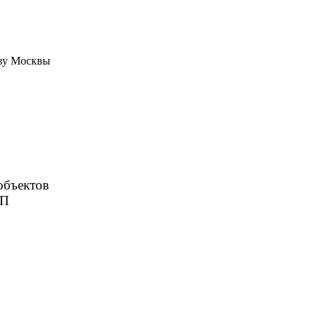
тву Москвы
объектов
ЗП