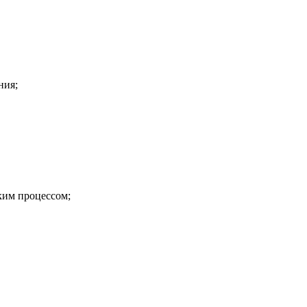
ния;
к
и
м процессом;