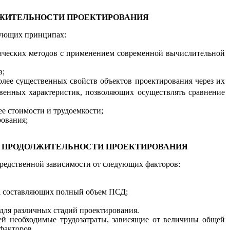
ЖИТЕЛЬНОСТИ
ПРОЕКТИРОВАНИЯ
ующи
х
принципах:
тических
методов
с применен
и
ем современ
н
ой вычислите
л
ьной
в;
лее су
щ
естве
нн
ых свойств объектов
п
роек
т
ирования ч
е
рез их
твенных
характеристик,
позв
о
ляющ
и
х осу
ще
ствлять
сравнение
ее стоимости и трудоемкости;
рования;
В
ПРОДОЛЖИТЕЛЬНОСТИ
ПРОЕКТИРОВАНИЯ
редственной зависимости от с
л
едующих факторов:
а составляющих полны
й
объем ПСД;
 для различных стадий проектирования.
й необходимые трудозатраты,
зависящие
от вел
и
чины общей
факторов.