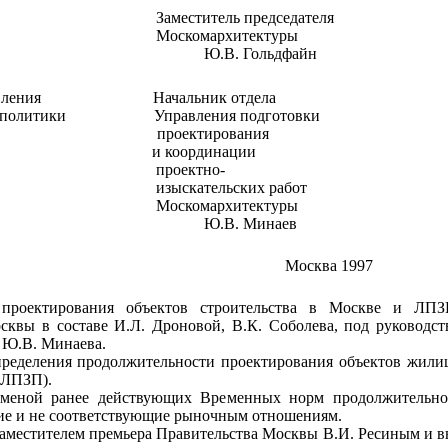
Заместитель председателя
Москомархитектуры
Ю.В. Гольдфайн
вления
Начальник отдела
 политики
Управления подготовки
проектирования
и координации
проектно-
изыскательских работ
Москомархитектуры
Ю.В. Минаев
Москва
1997
проектирования
объектов
строительства
в Мос
кв
е и
ЛПЗ
осквы в составе
И.Л. Дроновой,
В.
К. Со
б
о
лева,
под
руководст
 Ю.В
.
Минаева.
пределения
продолжительности
проектирования
объектов жили
(ЛПЗП).
тме
н
ой ранее дейст
в
ую
щ
их Вре
м
ен
н
ы
х
н
о
рм
продолжительно
ие и не соответствующие рыночным от
н
ош
ен
иям.
амес
т
ите
л
ем премьера
Правительства
Москвы В
.
И. Ре
сины
м и в