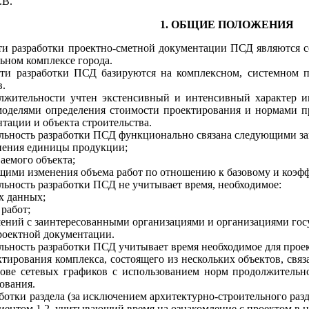
.В.
1.
ОБЩИЕ ПОЛОЖЕНИЯ
 разработки проектно-сметной документации ПСД являются со
льном
комплексе города.
и разработки ПСД базируются на комплексном, систем
н
ом п
в.
лжите
л
ьности учтен экстенсивный и интенсивный характер и
моде
л
ями определения стоимости про
е
ктирования и нормами п
нтации и об
ъ
екта строительства.
л
ьность разрабо
тки
ПСД функционально связана следующими за
ения единицы продукции;
аемого об
ъ
екта;
щими изменения объема работ по отношению
к
базовому и коэф
л
ьность разработки ПСД не учитывает время, необходимое:
х да
н
ных;
работ;
ений с заинтересованными организациями и организациями госу
оектной документа
ц
ии.
ьность разработки ПСД учитывает время необходимое д
л
я прое
ктирования комплекса, состоящего из нескольких объектов, с
ове се
т
евых графиков с использова
н
ием норм продолжительно
ова
н
ия.
ботки разде
л
а (за исключением
архитектурно-строительного
разд
циентом
1,2,
учитывающий время на ознаком
л
ение с проектом в 