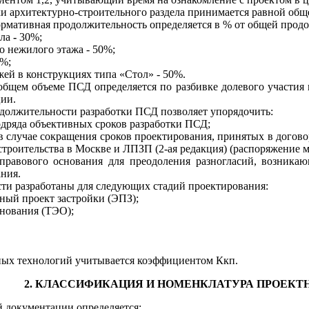
ки архитектурно-строительного раздела принимается равной об
ормативная продолжите
л
ьность опреде
л
яется в
% от общей прод
ла
-
30
%;
о нежилого этажа
-
50
%
;
0%;
жей в конструкциях типа «Стол»
- 50%.
 общем объеме ПСД определяется по разбивке до
л
евого участия
ции.
должительности разработки ПСД позволяет упорядочить:
одряда объективных сроков разработки ПСД
;
в случае сокращения сроков
п
роектирования, принятых в догов
строительства в Москве и
ЛПЗ
П (2-ая редакция) (распоряжение 
правового
ос
н
ования для преодоления разногласий, возника
ния.
и разработаны д
л
я с
л
едующих стадий проектирова
н
ия:
ный проект застройки
(ЭПЗ);
нования
(ТЭО);
ых техно
л
огий учитывается коэффициентом Ккп.
2.
К
Л
АССИФИКАЦИЯ И НОМЕНКЛАТУРА ПРОЕКТ
й докум
е
нтац
и
и опреде
л
яется: