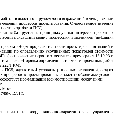
мой зависимости от трудоемкост
и
выраженной в
чел.
дня
х
или
вмещения процессов проектирования. Существенное значе
н
ие
ьности разработки
ПСД.
ования базиру
ет
ся на принципах увязки интересов прое
к
тных
со всеми присущими рынку процессами и явлениями (инфляция
и
п
р
о
е
кт
а
«Н
орм продолжительности проек
ти
рования зданий и
даций по определению укрупненных показате
л
ей стои
м
ости
ЗП»
(распоряжение первого заместите
л
я премьера от
13.1
0
.93
г.
 том числе «Порядка опреде
л
ения стоимости про
е
ктных работ
№
222
/
1-РМ
)
.
и
я ПСД, адекватный ус
л
овиям рыночных отношений, создает
их процессов в проектирова
н
ии, создает необходимые условия
особствует норма
л
изации взаимоотношений между
ни
ми.
:
,
Москва.
аука»
,
1991
г.
я начальника координационно-маркетингового управления