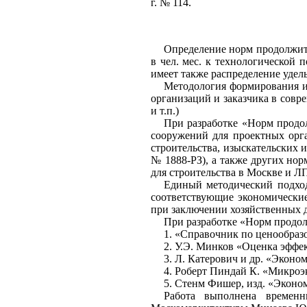
г
.
№ 114.
Определение норм продолжи
в
чел. мес.
к технологической п
имеет также распреде
л
ение уд
ел
Методология формирования и
организаций и заказчика в совр
и т.п.)
При разработке «Норм продо
сооружений для проектных орг
строительства
,
изыскате
л
ьских и
№
1
8
88-РЗ), а также других
н
ор
для строительства в Москве и Л
Единый методический подхо
соответствующие экономически
при заключении хозяйственных 
При разработке «Норм продо
1.
«Справочник по ценообраз
2.
У.Э. Минков
«Оценка эффек
3.
Л. Катерович
и др. «Эконом
4.
Роберт
Пиндай
К. «Микроэ
5.
Стенм
Фиш
е
р,
изд.
«
Эконо
Работа вып
ол
нена временн