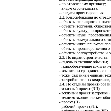
-
по отраслевому признаку;
-
видом строите
л
ьства;
-
стадией проектирования.
2.2.
Классификац
и
я по отрас
-
объекты жилищного назначе
-
объекты торговли, общ
е
стве
-
объекты культурно-просвети
-
объекты науки, просвещен
и
-
объекты комму
н
ального хозя
-
объекты
инженерно-транспо
-
об
ъ
ек
т
ы
производственного
-
об
ъ
е
к
ты благоустройства и о
2.3.
По в
и
дам
строительства:
-
отдельно стоящие
объекты;
-
градообразующие
архитекту
-
комплексы
гражданского
и п
-
т
о
же, связанные единым тех
-
застройки жи
л
ых кварталов,
2.4.
По стадиям проектирован
-
эскизный
п
роект (ЭП);
-
эскизный проект застройки 
-
технико-экономические обо
-
проект
(П);
-
рабочий проект (РП);
-
рабочая документация (РД).