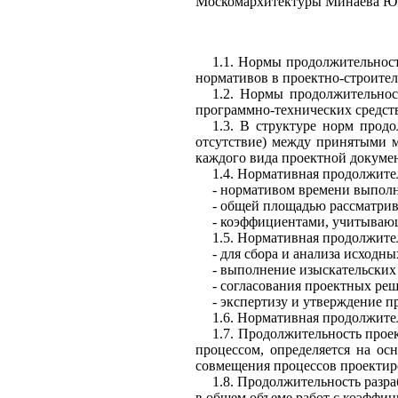
Москомархитектуры
Минаева Ю
1.1.
Нормы продолжительности
нормативов в
проектно-строите
1.2.
Нормы продолжительност
п
рограммно-технических средст
1.3.
В структуре норм продо
отсутствие) между принятыми 
каждого вида проектной докуме
1.4.
Нормативная продолжите
-
нормативом времени выполн
-
общей площадью рассматрив
-
коэффицие
н
тами, учитываю
1.5.
Нормативная продолжите
-
для
сбора и ана
л
иза исходны
-
выполнение изыскательских 
-
согласования проектных реш
-
экспертизу и утв
е
рждени
е
пр
1.6.
Нормативная продолжител
1.7.
Продолжите
л
ьность прое
процессом, определяется на осн
совмещения процессов проектир
1.8.
Продолжительность разра
в общем объеме раб
о
т с коэффи