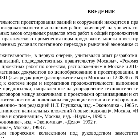
ВВЕДЕНИЕ
т
е
льности проектирования зданий и сооружений находится в пря
ос
л
едовате
л
ьности вып
ол
нения работ, в
л
ияющей на уровень со
ьных весов отдельных разде
л
ов этих работ в общей продолжит
е
л
 практического применения норм продолжительности проектир
еменных условиях поэтапного пер
е
хода к рыночной экономике 
лжите
л
ьности», в первую оч
е
редь, учитывался опыт разработк
анизаций, подведомственных
правительству
Москвы», «Рекомен
 проект
н
ых работ по объектам, распо
л
оженным в Москве и
ЛП
мативных документов по ценообразованию в проектир
о
вании
,
в
ПЗП (2-ая редакция)» (распоряжение мэра Москвы от
12.08.96
г.
д к системе норм и нормативов продолжите
л
ьности выпол
н
ен
е предпосылки, направленные на упор
я
дочение техно
л
ог
и
ческ
договоров меж
д
у заказчиками и проектными организациями и сп
лжит
е
ль
н
ости» исп
о
льзованы с
л
едующие источники информации
ованию» под редакцией
Н.Т. Глушкова,
изд.
«
Э
к
оном
ик
а»,
1985
г.
тивности капитальных вложений (нов
ы
е подходы
)»,
Москва, «Н
ика и организация», Москва,
и
зд. «На
ук
а
»,
1990
г.
кономика»,
изд.
«
Экономика
»
,
«
Де
л
о»,
1992
г.
мика
»
,
Москва,
1993
г.
ым творческим ко
л
лективом под руководством заместител