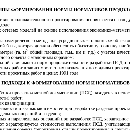
ИПЫ ФОРМИ
Р
ОВАНИЯ НОРМ И НОРМАТИ
В
ОВ
ПРОДОЛ
тивов
продолжительности
проектирован
и
я основывается на с
л
ед
ходе;
х
сетевых мод
ел
ей на основе исп
ол
ьзования экономико-матема
параметрического
м
ет
ода д
л
я усредненных «эталон
н
ых» об
ъе
кто
ой б
а
з
ы
, которая дол
жн
а обеспечить объективную оценку наибо
2
ме
т
ры (га, м
обще
й
п
л
ощади,
п.м.
,
км
и
т.д.)
с уч
е
том качес
тного
объекта с
эталонным
образцом
;
ьной
зависимости норм
п
р
о
дол
житель
н
о
ст
и разработки
ПСД
от 
к
т
ных работ в зависимости
о
т и
х
назначения
по стадиям проекти
сти про
е
ктных работ в це
н
ах
1991
года.
 ПОДХОДЫ К ФОРМИРОВАНИЮ НОРМ И НОРМАТИВО
аботки
проектно-сметной
документации (ПСД) находится
в непос
сти) работ;
 их квалификаци
и
;
тельности и
взаимозависимостей
при разработке разделов прое
к
т
т
д
ел
ь
н
ых операций и разд
ел
ов;
ных и паралле
л
ь
н
ых операций при разрабо
т
ке ПСД, характерное
от характер
и
зуется стоимост
ь
ю выполнения ПСД, учитывающе
начения объекта (терр
и
тории), стадии проектирования и других 