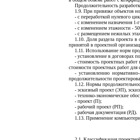
Продолжите
л
ьность разработ
1.9.
При привязке объектов н
-
с переработкой нулевого цик
-
с изменением назначения 1-г
-
с изменением этажности
- 5
-
с размещением
н
ежи
л
ых эта
1.10.
До
л
я разде
л
а проек
т
а в
принятой в проек
т
ной организа
1.11.
Использование норм про
-
установление в договорах п
- стоимость проек
т
ных работ 
стоимос
т
и про
е
ктных
работ
д
л
я 
-
установлению
нормативно-
продо
л
жительности проектирова
1.12.
Нормы продолжительност
-
эскизный про
е
кт
(ЭП),
эскиз
-
технико-экономические
обос
-
п
ро
е
кт (
П
);
-
рабочий проект
(РП);
-
рабочая документация
(РД).
1.13.
Применение компьютерн
2.1
.
Классификация проектно