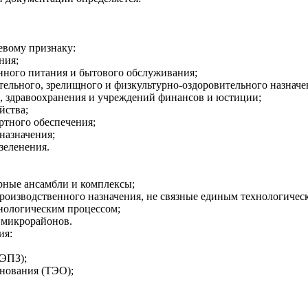
левому призна
к
у:
ния;
нного пита
н
ия и бытового обслуживания;
те
л
ьного, зрелищного и
физкультурно-
оздоровительного
назначе
я, здравоохранения и учреждений финансов и юстиц
и
и;
йства;
ртного
обеспечения;
назначе
н
ия;
зе
л
ен
е
ния.
рные ансамбли и комплексы;
роизводственного назначения, не связные единым т
е
хно
л
огичес
нологическим процессом;
 микрорайонов.
ия:
(ЭПЗ);
снования
(ТЭО);