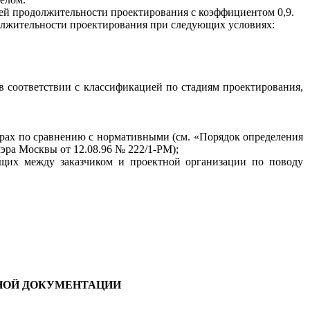
щей продолжите
л
ьности проектирования с коэффициентом
0,9.
олжите
л
ьности проектирования при с
л
едующих условиях:
 в соответствии с классификацией по стадиям
проектирования,
орах по сравнению с нормативными (см. «Порядок опред
ел
ения
мэра Москвы от
12.08.96 № 222/1
-РМ);
ющих между заказчиком и проектной организации по поводу
НОЙ ДОКУМЕНТАЦИИ