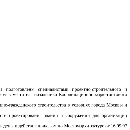
П
подготовлены
сп
е
циалис
т
ами
проектно-строительного
и
вом
заместителя начальника
Координационно-маркетингового
щ
но-гражданского
строительства
в ус
л
овиях города Мос
к
вы и
сти
проек
т
ирования зда
н
ий и сооруж
е
ний для
организаций
ве
де
ны в
действие
приказом по
Москомархитектуре
от 16
.0
9.97