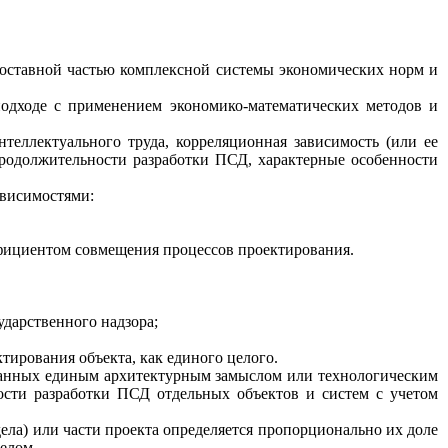
ставной частью комплексной системы эко
н
омических норм и
одходе с применением э
к
ономико-математических методов и
нт
елл
е
к
туального труда, корреляционная зависимость (или ее
родолжительности разработки ПСД, характерные особенности
висимостями:
фициентом совмещения процессов проектирования.
дарственного надзора;
ктирования объекта, как единого це
л
ого.
вязанных единым архитектурным замыслом или технологическим
сти разработки ПСД отдельных объектов и систем с учетом
ела) или части проекта определяется пропорционально их доле
целом.