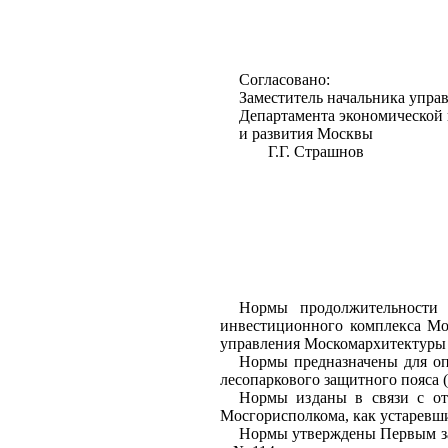
Согласовано:
Заместитель начальника упра
Департамента экономической
и развития Москвы
Г.Г. Страшнов
Нор
м
ы
продолжительности
инвестиционного
комп
л
екса М
управления
Москомархитектуры
Норм
ы
пред
н
азначены
для
о
лесопаркового
защитного пояса 
Нормы из
даны
в связи с о
Мосгорисполкома,
как устаревш
Нормы
утверждены
Первым з