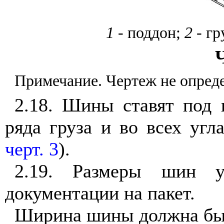
1
- поддон;
2 -
гр
Ч
Примечание. Чертеж не опред
2.18. Шины ставят под 
ряда груза и во всех угл
ч
е
рт. 3
).
2.19. Размеры шин ус
документации на пакет.
Ширина шины должна быт