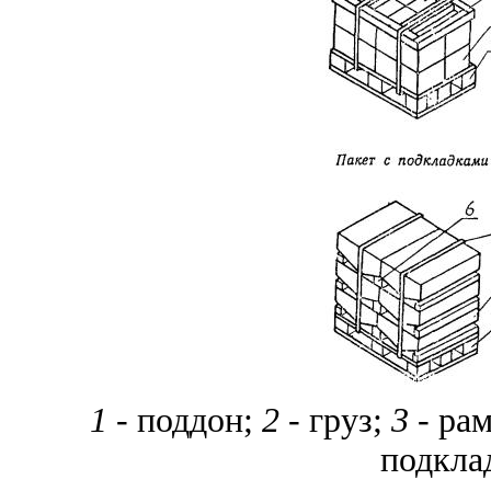
1
- поддон;
2 -
груз;
3 -
рам
подклад