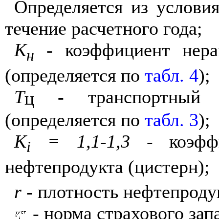
Определяется из услови
течение расчетного года;
К
- коэффициент нерав
н
(определяется по
табл. 4
);
Т
- транспортный ц
ц
(определяется по
табл. 3
);
K
= 1,1-1,3
- коэффи
i
нефтепродукта (цистерн);
r
- плотность нефтепродук
- норма страхового зап