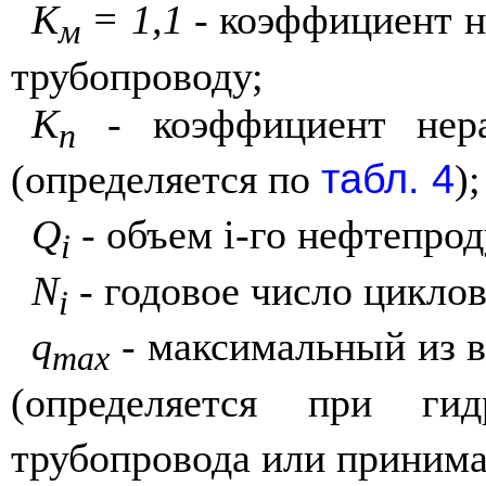
К
= 1,1
- коэффициент н
м
трубопроводу;
К
- коэффициент нера
п
табл. 4
(определяется по
);
Q
- объем i-го нефтепрод
i
N
- годовое число циклов
i
q
- максимальный из в
max
(определяется при ги
трубопровода или принима