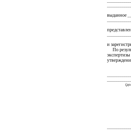
___________
___________
выданное
__
___________
представле
___________
и зарегист
По резул
экспертизы
утверждени
___________
___________
(
до
___________