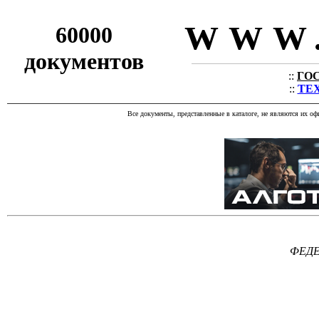
WWW.
60000
документов
::
ГОС
::
ТЕХ
Все документы, представленные в каталоге, не являются их о
ФЕД