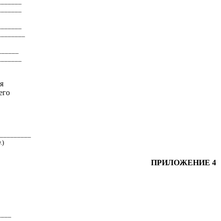
____
___
____
___
______
_
____
____
______
____
___
я
его
_________
.)
ПРИЛОЖЕНИЕ 4
____