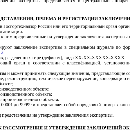
лючений экспертизы представляются в центральный аппарат 
РЕДСТАВЛЕНИЯ, ПРИЕМА И РЕГИСТРАЦИИ ЗАКЛЮЧЕН
 в Госгортехнадзор России или его территориальный орган орга
рганизации.
 к ним представленные на утверждение заключения экспертизы
трируют заключение экспертизы в специальном журнале по ф
 2
.
аков, разделенных тире (дефисом), вида ХХ-ХХ-ХХХХХ-ХХХХ.
ющий орган в соответствии с классификацией, установленн
изы и может принимать следующие значения, представляющие со
ие, реконструкцию, техническое перевооружение, консервацию 
ъекте;
оизводственном объекте;
оизводственного объекта;
о производственного объекта
.
т 00001 до 99999 и представляет собой порядковый номер заклю
од представления на утверждение заключения экспертизы.
ОК РАССМОТРЕНИЯ И УТВЕРЖДЕНИЯ ЗАКЛЮЧЕНИЙ Э