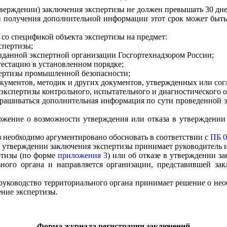
тверждении) заключения экспертизы не должен превышать 30 дне
 получения дополнительной информации этот срок может быть 
 со спецификой объекта экспертизы на предмет:
спертизы;
ыданной экспертной организации Госгортехнадзором России;
тестацию в установленном порядке;
пертизы промышленной безопасности;
кументов, методик и других документов, утвержденных или сог
кспертизы контрольного, испытательного и диагностического о
прашиваться дополнительная информация по сути проведенной эк
ложение о возможности утверждения или отказа в утверждении
з необходимо аргументировано обосновать в соответствии с
ПБ 0
в утверждении заключения экспертизы принимает руководитель и
ртизы (по форме
приложения 3
) или об отказе в утверждении з
ьного органа и направляется организации, представившей зак
ы руководство территориального органа принимает решение о н
ение экспертизы.
Форма журнала регистрации заключений