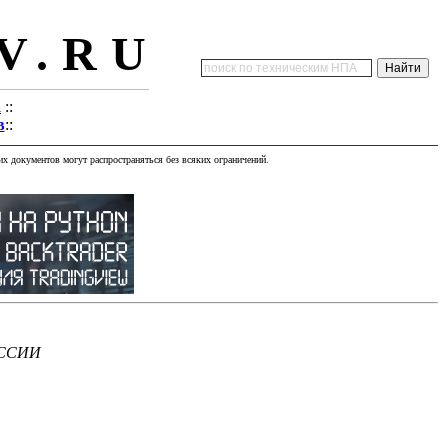
V.RU
а
::
в
::
х документов могут распространяться без всяких ограничений.
ССИИ