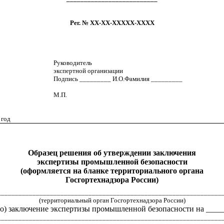
Peг. № ХХ-ХХ-ХХХХХ-ХХХХ
Руководитель
экспертной организации
Подпись _________ И.О.Фамилия _________
М.П.
 год
Образец решения об утверждении заключения
экспертизы промышленной безопасности
(оформляется на бланке территориального органа
Госгортехнадзора России)
________________________________________________________________
(территориальный орган Госгортехнадзора России)
(о) заключение экспертизы промышленной безопасности на ____
________________________________________________________________