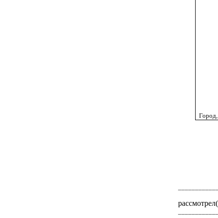
Город,
___________
рассмотрел
___________