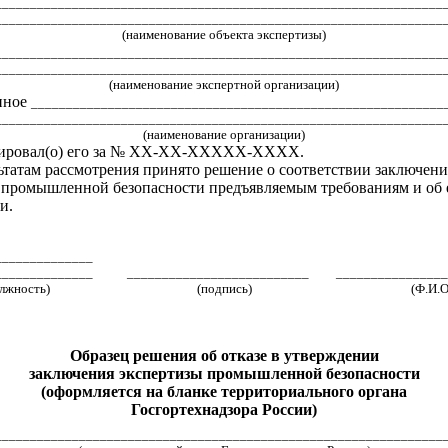
________________________________________________________________
________________________________________________________________
(наименование объекта экспертизы)
_______________________________________________________________
________________________________________________________________
(наименование экспертной организации)
нное
___________________________________________________________
________________________________________________________________
(наименование организации)
рировал(о) его за № ХХ-ХХ-ХХХХХ-ХХХХ.
ьтатам рассмотрения принято решение о соответствии заключени
 промышленной безопасности предъявляемым требованиям и об 
и.
______________
______________
__________________________
________________
лжность)
(подпись)
(Ф.И.О
Образец решения об отказе в утверждении
заключения экспертизы промышленной безопасности
(оформляется на бланке территориального органа
Госгортехнадзора России)
________________________________________________________________