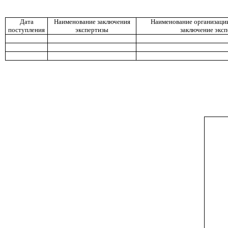
Дата
Наименование заключения
Наименование организаци
поступления
экспертизы
заключение экс