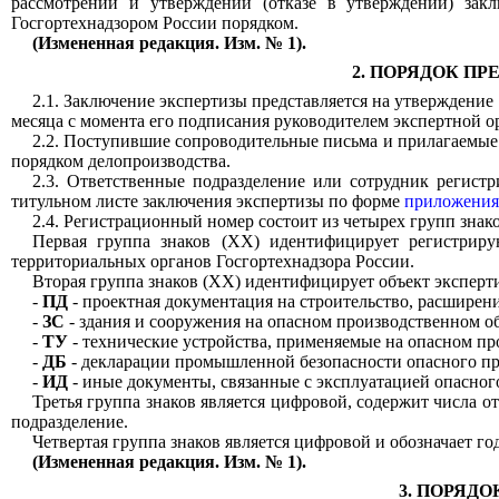
рассмотрении и утверждении (отказе в утверждении) зак
Госгортехнадзором России порядком
.
(Измененная редакция. Изм. № 1).
2. ПОРЯДОК П
2.1. Заключение экспертизы представляется на утверждение
месяца с момента его подписания руководителем экспертной о
2.2. Поступившие сопроводительные письма и прилагаемые
порядком делопроизводства.
2.3. Ответственные подразделение или сотрудник регис
титульном листе заключения экспертизы по форме
приложения
2.4. Регистрационный номер состоит из четырех групп зн
Первая группа знаков (XX) идентифицирует регистриру
территориальных органов Госгортехнадзора России.
Вторая группа знаков (ХХ) идентифицирует объект эксперт
-
ПД
- проектная документация на строительство, расширен
-
ЗС
- здания и сооружения на опасном производственном об
-
ТУ
- технические устройства, применяемые на опасном пр
-
ДБ
- декларации промышленной безопасности опасного пр
-
ИД
- иные документы, связанные с эксплуатацией опасног
Третья группа знаков является цифровой, содержит числа о
подразделение.
Четвертая группа знаков является цифровой и обозначает г
(Измененная редакция. Изм. № 1).
3. ПОРЯД