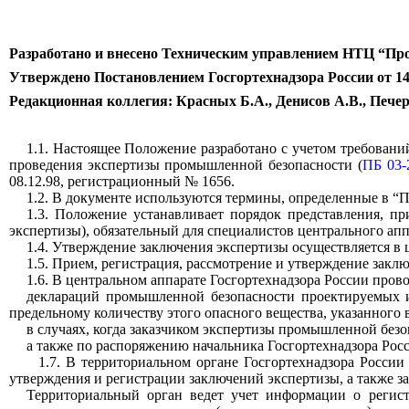
Разработано и внесено Техническим управлением НТЦ “Пр
Утверждено Постановлением Госгортехнадзора России от 14.
Редакционная коллегия: Красных Б.А., Денисов А.В., Печер
1.1. Настоящее Положение разработано с учетом требований
проведения экспертизы промышленной безопасности (
ПБ 03-
08.12.98, регистрационный № 1656.
1.2. В документе используются термины, определенные в “
1.3. Положение устанавливает порядок представления, п
экспертизы), обязательный для специалистов центрального ап
1.4. Утверждение заключения экспертизы осуществляется в
1.5. Прием, регистрация, рассмотрение и утверждение закл
1.6. В центральном аппарате Госгортехнадзора России пров
деклараций промышленной безопасности проектируемых и
предельному количеству этого опасного вещества, указанного 
в случаях, когда заказчиком экспертизы промышленной безо
а также по распоряжению начальника Госгортехнадзора Росс
1.7.
В территориальном органе Госгортехнадзора России
утверждения и регистрации заключений экспертизы, а также з
Территориальный орган ведет учет информации о регист