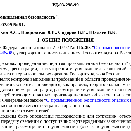
РД-03-298-99
омышленная безопасность”.
07.99 № 51.
кин А.С., Покровская 0.В., Сидоров В.И., Шалаев В.К.
1. ОБЩИЕ ПОЛОЖЕНИЯ
 Федерального закона от 21.07.97 № 116-ФЗ “
О промышленной 
246-98
), утвержденных постановлением Госгортехнадзора Росс
Правилах проведения экспертизы промышленной безопасности” (
риема, регистрации, рассмотрения и утверждения заключений
парата и территориальных органов Госгортехнадзора России.
 целях контроля выполнения требований в области проведения 
ючений экспертизы проводятся, как правило, территориальными 
одятся прием, регистрация, рассмотрение и утверждение заключе
 действующих опасных производственных объектов при велич
в Федеральном законе “
О промышленной безопасности опасных 
пасности является иностранная организация;
ии или его заместителей.
 должны быть определены подразделение или сотрудник, ответс
а передачу сведений о поступивших и утвержденных заключениях
рации, рассмотрении и утверждении (отказе в утверждении)