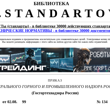
БИБЛИОТЕКА
STANDARTO
Ты (стандарты) - в библиотеке 30000 действующих стандарт
НИЧЕСКИЕ НОРМАТИВЫ - в библиотеке 30000 документо
фициальным изданием и предназначены исключительно для ознакомительных целей. Электронные копии эти
Вы можете размещать информацию с этого сайта на любом другом сайте без каких-либо ограничений.
ПРИКАЗ
ЕРАЛЬНОГО ГОРНОГО И ПРОМЫШЛЕННОГО НАДЗОРА РО
(Госгортехнадзора России)
от 02.08.
99
№ 134