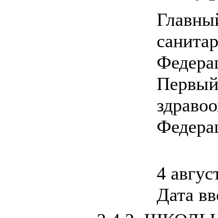
Главны
санита
Федера
Первый
здраво
Федера
4 авгус
Дата вв