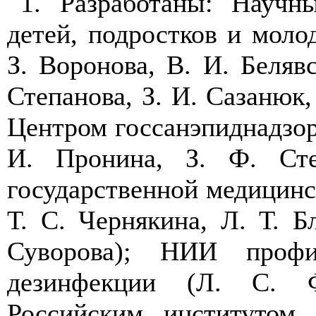
1. Разработаны: Науч
детей, подростков и мол
З. Воронова, В. И. Беляв
Степанова, З. И. Сазанюк,
Центром госсанэпиднадзора
И. Пронина, З. Ф. Степ
государственной медицинс
Т. С. Чернякина, Л. Т. Б
Суворова); НИИ профи
дезинфекции (Л. С. Ф
Российским институтом