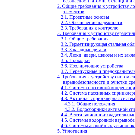
безопасности атомных станций и 
2. Общие требования к устройству л
элементов
2.1. Проектные основы
2.2. Обеспечение надежности
2.3. Требования к контролю
3. Требования к устройству гермети
3.1. Общие требования
3.2. Герметизирующая стальная об
3.3. Закладные детали
3.4. Люки, двери, шлюзы и их закл
3.5. Проходки
3.6. Изолирующие устройства
3.7. Перепускные и предохранител
4. Требования к устройству систем с
взрывобезопасности и очистки ср
4.1. Система пассивной конденсац
4.2. Система пассивных спринклер
4.3. Активная спринклерная систем
4.3.1. Общие положения
4.3.2. Водосборники активной с
4.4. Вентиляционно-охладительны
4.5. Системы водородной взрывобе
4.6. Системы аварийных установок
5. Уплотнения