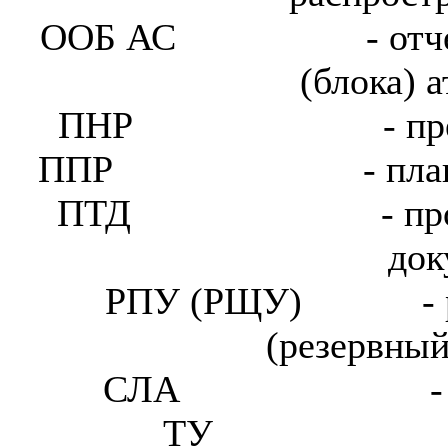
ООБ АС
- от
(блока) 
ПНР
- п
ППР
- пл
ПТД
- п
док
РПУ (РЩУ)
-
(резервный
СЛА
-
ТУ