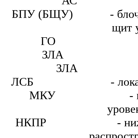
АС
БПУ (БЩУ)
- бло
щит 
ГО
ЗЛА
ЗЛА
ЛСБ
- ло
МКУ
-
урове
НКПР
- н
распрост