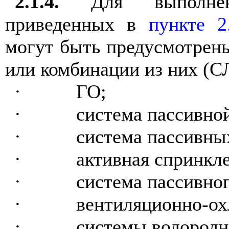
2.1.4.
Для выполнени
приведенных в
пункте 2
могут быть предусмотрен
или комбинации из них (С
·
ГО;
·
система пассивной
·
система пассивны
·
активная спринкле
·
система пассивног
·
вентиляционно-ох
·
системы водородн