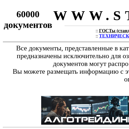
WWW.S
60000
документов
::
ГОСТы (станда
::
ТЕХНИЧЕСКИЕ
Все документы, представленные в ка
предназначены исключительно для о
документов могут распро
Вы можете размещать информацию с эт
о