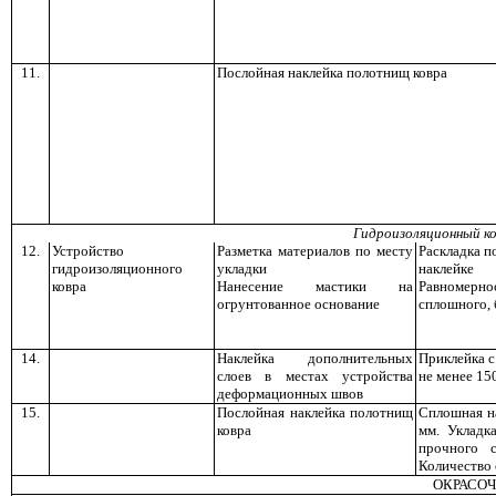
11.
Послойная наклейка полотнищ ковра
Гидроизоляционный ко
12.
Устройство
Разметка материалов по месту
Раскладка п
гидроизоляционного
укладки
наклейке
ковра
Нанесение мастики на
Равномерн
огрунтованное основание
сплошного, 
14.
Наклейка дополнительных
Приклейка 
слоев в местах устройства
не менее 15
деформационных швов
15.
Послойная наклейка полотнищ
Сплошная н
ковра
мм. Укладк
прочного 
Количество 
ОКРАСО