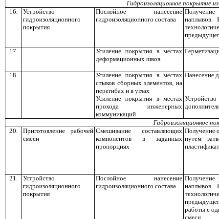
Гидроизоляционное покрытие из
16.
Устройство
Послойное нанесение
Получение 
гидроизоляционного
гидроизоляционного состава
наплывов. 
покрытия
технологи
предыдущег
17.
Усиление покрытия в местах
Герметизаци
деформационных швов
18.
Усиление покрытия в местах
Нанесение д
стыков сборных элементов, на
перегибах и в углах
Усиление покрытия в местах
Устройст
прохода инженерных
дополнитель
коммуникаций
Гидроизоляционное по
20.
Приготовление рабочей
Смешивание составляющих
Получение 
смеси
компонентов в заданных
путем зат
пропорциях
пластифика
21.
Устройство
Послойное нанесение
Получение 
гидроизоляционного
гидроизоляционного состава
наплывов. 
покрытия
технологи
предыдущег
работы с од
смеси