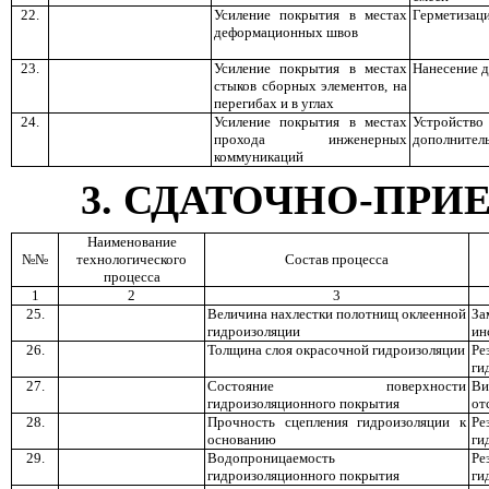
22.
Усиление покрытия в местах
Герметизаци
деформационных швов
23.
Усиление покрытия в местах
Нанесение д
стыков сборных элементов, на
перегибах и в углах
24.
Усиление покрытия в местах
Устройст
прохода инженерных
дополнитель
коммуникаций
3
. СДАТОЧНО-ПР
Наименование
№№
технологического
Состав процесса
процесса
1
2
3
25.
Величина нахлестки полотнищ оклеенной
За
гидроизоляции
ин
26.
Толщина слоя окрасочной гидроизоляции
Ре
ги
27.
Состояние поверхности
Ви
гидроизоляционного покрытия
от
28.
Прочность сцепления гидроизоляции к
Ре
основанию
ги
29.
Водопроницаемость
Ре
гидроизоляционного покрытия
ги