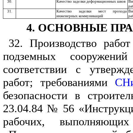
30.
Качество заделки деформационных швов
Ви
ра
31.
Качество заделки мест прохода
Ви
инженерных коммуникаций
ра
4
. ОСНОВНЫЕ ПР
32
. Производство работ
подземных сооружений
соответствии с утвержд
работ; требованиями
СНи
безопасности в строител
23.04.84 № 56 «Инструкци
рабочих, выполняющих