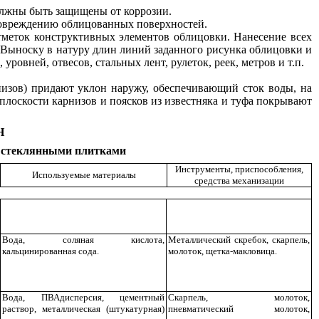
олжны быть защищены от коррозии.
 повреждению облицованных поверхностей.
отметок конструктивных элементов облицовки. Нанесение всех
 Выноску в натуру длин линий заданного рисунка облицовки и
овней, отвесов, стальных лент, рулеток, реек, метров и т.п.
низов) придают уклон наружу, обеспечивающий сток воды, на
лоскости карнизов и поясков из известняка и туфа покрывают
Н
и стеклянными плитками
Инструменты, приспособления,
Используемые материалы
средства механизации
Вода, соляная кислота,
Металлический скребок, скарпель,
кальцинированная сода.
молоток, щетка-макловица.
Вода, ПВАдисперсия, цементный
Скарпель, молоток,
раствор, металлическая (штукатурная)
пневматический молоток,