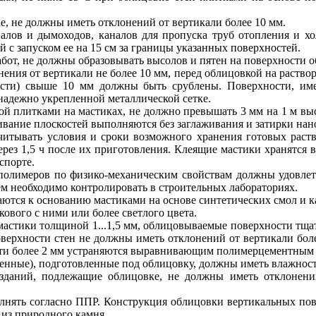
, не должны иметь отклонений от вертикали более 10 мм.
алов и дымоходов, каналов для пропуска труб отопления и хо
й с запуском ее на 15 см за границы указанных поверхностей.
абот, не должны образовывать высолов и пятен на поверхности 
ения от вертикали не более 10 мм, перед облицовкой на раство
сти) свыше 10 мм должны быть срублены. Поверхности, им
адежно укрепленной металлической сетке.
ой плитками на мастиках, не должно превышать 3 мм на 1 м вы
ание плоскостей выполняются без заглаживания и затирки нано
итывать условия и сроки возможного хранения готовых раство
рез 1,5 ч после их приготовления. Клеящие мастики хранятся в
спорте.
 полимеров по физико-механическим свойствам должны удовле
м необходимо контролировать в строительных лабораториях.
ются к основанию мастиками на основе синтетических смол и к
ового с ними или более светлого цвета.
 мастики толщиной 1...1,5 мм, облицовываемые поверхности тщ
ерхности стен не должны иметь отклонений от вертикали более
ти более 2 мм устраняются выравнивающим полимерцементным с
енные), подготовленные под облицовку, должны иметь влажность
 зданий, подлежащие облицовке, не должны иметь отклонен
лнять согласно ППР. Конструкция облицовки вертикальных по
из природного камня.