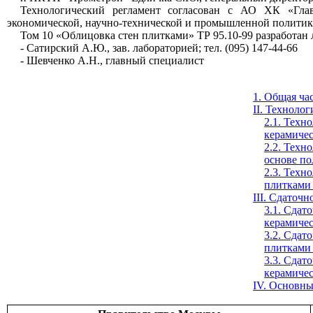
Технологический регламент согласован с АО ХК «Гла
экономической, научно-технической и промышленной политики
Том 10 «Облицовка стен плитками» ТР 95.10-99 разработа
- Сатирский А.Ю., зав. лабораторией; тел. (095) 147-44-66
- Шевченко А.Н., главный специалист
1. Общая ча
II. Техноло
2.1. Техн
керамиче
2.2. Техн
основе п
2.3. Техн
плитками 
III. Сдаточ
3.1. Сда
керамиче
3.2. Сда
плитками 
3.3. Сда
керамиче
IV. Основны