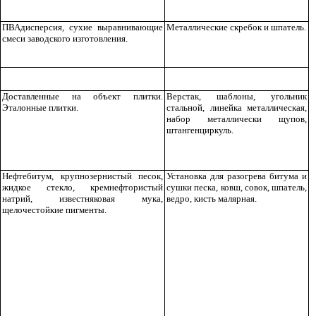
ПВАдисперсия, сухие выравнивающие
Металлические скребок и шпатель.
смеси заводского изготовления.
Доставленные на объект плитки.
Верстак, шаблоны, угольник
Эталонные плитки.
стальной, линейка металлическая,
набор металлически щупов,
штангенциркуль.
Нефтебитум, крупнозернистый песок,
Установка для разогрева битума и
жидкое стекло, кремнефтористый
сушки песка, ковш, совок, шпатель,
натрий, известняковая мука,
ведро, кисть малярная.
щелочестойкие пигменты.