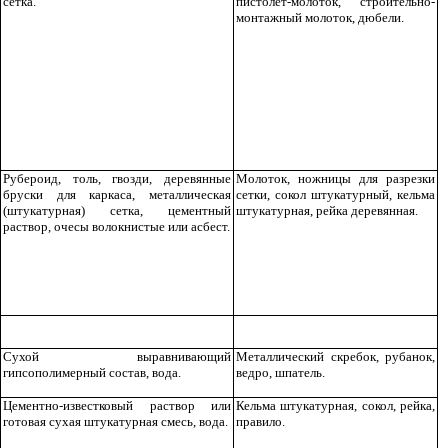
сетка.
пистолет-молоток, строительно-
монтажный молоток, дюбели.
Рубероид, толь, гвозди, деревянные
Молоток, ножницы для разрезки
бруски для каркаса, металлическая
сетки, сокол штукатурный, кельма
(штукатурная) сетка, цементный
штукатурная, рейка деревянная.
раствор, очесы волокнистые или асбест.
Сухой выравнивающий
Металлический скребок, рубанок,
гипсополимерный состав, вода.
ведро, шпатель.
Цементно-известковый раствор или
Кельма штукатурная, сокол, рейка,
готовая сухая штукатурная смесь, вода.
правило.