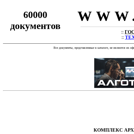
WWW.
60000
документов
::
ГОС
::
ТЕХ
Все документы, представленные в каталоге, не являются их о
КОМПЛЕКС АРХ