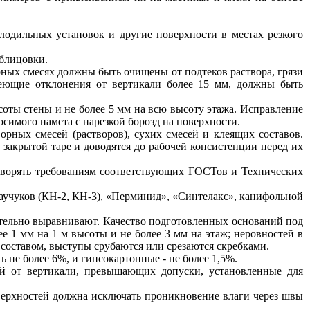
лодильных установок и другие поверхности в местах резкого
облицовки.
рных смесях должны быть очищены от подтеков раствора, грязи
еющие отклонения от вертикали более 15 мм, должны быть
соты стены и не более 5 мм на всю высоту этажа. Исправление
симого намета с нарезкой борозд на поверхности.
рных смесей (растворов), сухих смесей и клеящих составов.
 закрытой таре и доводятся до рабочей консистенции перед их
творять требованиям соответствующих ГОСТов и Технических
аучуков (КН-2, КН-3), «Перминид», «Синтелакс», канифольной
ательно выравнивают. Качество подготовленных оснований под
 1 мм на 1 м высоты и не более 3 мм на этаж; неровностей в
оставом, выступы срубаются или срезаются скребками.
 не более 6%, и гипсокартонные - не более 1,5%.
ий от вертикали, превышающих допуски, установленные для
верхностей должна исключать проникновение влаги через швы