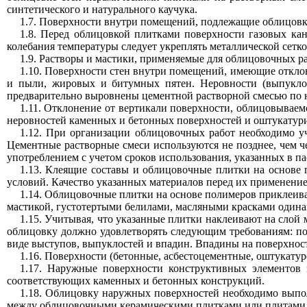
синтетического и натурального каучука.
1.7. Поверхности внутри помещений, подлежащие облицовке
1.8. Перед облицовкой плитками поверхности газовых кан
колебания температуры следует укреплять металлической сетко
1.9. Растворы и мастики, применяемые для облицовочных р
1.10. Поверхности стен внутри помещений, имеющие отклон
и пыли, жировых и битумных пятен. Неровности (выпукло
предварительно выровнены цементной растворной смесью по н
1.11. Отклонение от вертикали поверхности, облицовываем
неровностей каменных и бетонных поверхностей и оштукатурив
1.12. При организации облицовочных работ необходимо уч
Цементные растворные смеси используются не позднее, чем че
употреблением с учетом сроков использования, указанных в па
1.13. Клеящие составы и облицовочные плитки на основе
условий. Качество указанных материалов перед их применение
1.14. Облицовочные плитки на основе полимеров приклеива
мастикой, густотертыми белилами, масляными красками одинак
1.15. Учитывая, что указанные плитки наклеивают на слой
облицовку должно удовлетворять следующим требованиям: пов
виде выступов, выпуклостей и впадин. Впадины на поверхнос
1.16. Поверхности (бетонные, асбестоцементные, оштукатур
1.17. Наружные поверхности конструктивных элементов
соответствующих каменных и бетонных конструкций.
1.18. Облицовку наружных поверхностей необходимо выпо
между облицовочными керамическими плитками или плитами 