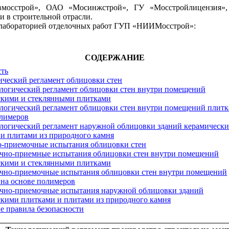
вмосстрой», ОАО «Мосинжстрой», ГУ «Мосстройлицензия»
 в строительной отрасли.
н лабораторией отделочных работ ГУП «НИИМосстрой»:
СОДЕРЖАНИЕ
сть
гический регламент облицовки стен
ологический регламент облицовки стен внутри помещений
скими и стеклянными плитками
ологический регламент облицовки стен внутри помещений плитк
олимеров
ологический регламент наружной облицовки зданий керамическ
и плитами из природного камня
но-приемочные испытания облицовки стен
точно-приемные испытания облицовки стен внутри помещений
скими и стеклянными плитками
точно-приемочные испытания облицовки стен внутри помещений
на основе полимеров
точно-приемочные испытания наружной облицовки зданий
скими плитками и плитами из природного камня
е правила безопасности