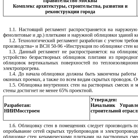
Правительство Москвы
Комплекс архитектуры, строительства, развития и
реконструкции города
1.1. Настоящий регламент распространяется на наружну
фенолитовые и др.) плитками и наружной облицовки зданий к
1.2. Технологический регламент разработан с учетом треб
производства» и ВСН 50-96 «Инструкция по облицовке стен к
1.3. Данный регламент не распространяется: на облицо
устройство безрастворных облицовок плитами из природно
облицовок вертикальных поверхностей по теплоизоляцион
электропрогрева.
1.4. До начала облицовки должны быть закончены работы
оконных проемах, а также по всем видам скрытых проводок. О
1.5. Облицовка внутренних стен на растворных смесях и 
стены достигнет не менее 65% проектной.
Утвержден:
Разработан:
Начальник Управл
НИИМосстроем
строительной отрасл
1.6. Облицовку стен в помещениях следует производить по
опробывание сетей скрытых трубопроводов и электропроводо
облицовке стен керамическими плитками на растворных сме