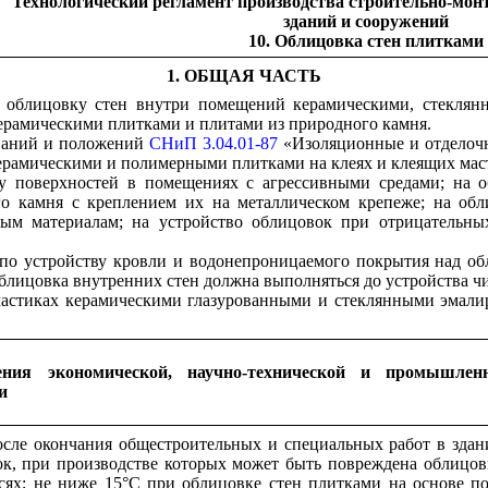
Технологический регламент производства строительно-мон
зданий и сооружений
10. Облицовка стен плитками
1. ОБЩАЯ ЧАСТЬ
ю облицовку стен внутри помещений керамическими, стекля
ерамическими плитками и плитами из природного камня.
ований и положений
СНиП 3.04.01-87
«Изоляционные и отделоч
ерамическими и полимерными плитками на клеях и клеящих мас
вку поверхностей в помещениях с агрессивными средами; на 
го камня с креплением их на металлическом крепеже; на обл
ным материалам; на устройство облицовок при отрицательны
 по устройству кровли и водонепроницаемого покрытия над об
блицовка внутренних стен должна выполняться до устройства ч
мастиках керамическими глазурованными и стеклянными эмалир
ения экономической, научно-технической и промышле
и
сле окончания общестроительных и специальных работ в здании
к, при производстве которых может быть повреждена облицовк
сях; не ниже 15°С при облицовке стен плитками на основе по