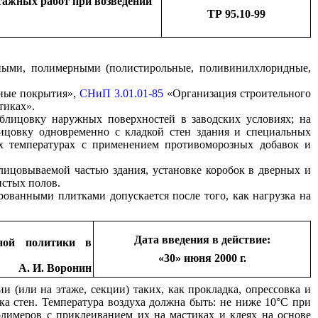
тажных работ при возведении
ТР 95.10-99
нными, полимерными (полистирольные, поливинилхлоридные,
ные покрытия»,
СНиП 3.01.01-85
«Организация строительного
тиках».
облицовку наружных поверхностей в заводских условиях; на
ицовку одновременно с кладкой стен здания и специальных
х температурах с применением противоморозных добавок и
лицовываемой частью здания, установке коробок в дверных и
истых полов.
ованными плитками допускается после того, как нагрузка на
Дата введения в действие:
нной политики в
«30» июня 2000 г.
А. И. Воронин
 (или на этаже, секции) таких, как прокладка, опрессовка и
а стен. Температура воздуха должна быть: не ниже 10°С при
лимеров с приклеиванием их на мастиках и клеях на основе