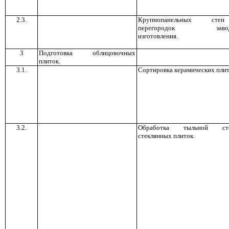
2.3.
Крупнопанельных ст
перегородок заводс
изготовления.
3
Подготовка облицовочных
плиток.
3.1.
Сортировка керамических плит
3.2.
Обработка тыльной ст
стеклянных плиток.