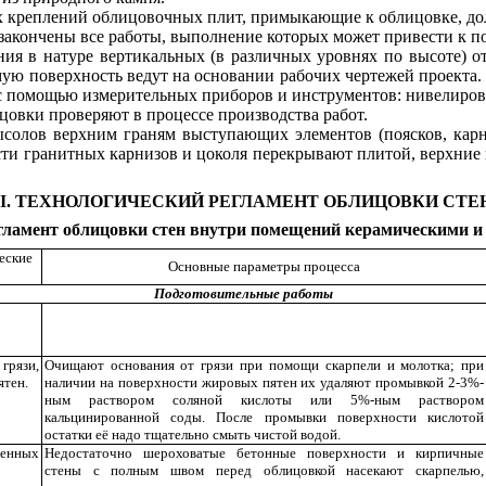
х креплений облицовочных плит, примыкающие к облицовке, д
 закончены все работы, выполнение которых может привести к
ния в натуре вертикальных (в различных уровнях по высоте) 
ую поверхность ведут на основании рабочих чертежей проекта.
 помощью измерительных приборов и инструментов: нивелиров, ур
цовки проверяют в процессе производства работ.
высолов верхним граням выступающих элементов (поясков, кар
ти гранитных карнизов и цоколя перекрывают плитой, верхние п
II. ТЕХНОЛОГИЧЕСКИЙ РЕГЛАМЕНТ ОБЛИЦОВКИ СТЕ
регламент облицовки стен внутри помещений керамическими 
еские
Основные параметры процесса
Подготовительные работы
рязи,
Очищают основания от грязи при помощи скарпели и молотка; при
ятен.
наличии на поверхности жировых пятен их удаляют промывкой 2-3%-
ным раствором соляной кислоты или 5%-ным раствором
кальцинированной соды. После промывки поверхности кислотой
остатки её надо тщательно смыть чистой водой.
менных
Недостаточно шероховатые бетонные поверхности и кирпичные
стены с полным швом перед облицовкой насекают скарпелью,