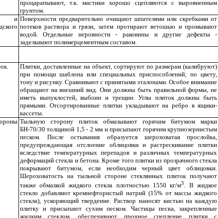
процарапывают, т.к. мастики хорошо сцепляются с выровненным
грунтом.
ен и
Поверхности предварительно очищают шпателями или скребками от
кого
потеков раствора и грязи, затем протирают ветошью и промывают
водой. Отдельные неровности - раковины и другие дефекты -
заделывают полимерцементным составом.
ок.
Плитки, доставленные на объект, сортируют по размерам (калибруют)
при помощи шаблона или специальных приспособлений; по цвету,
тону и рисунку. Сравнивают с принятыми эталонами. Особое внимание
обращают на внешний вид. Они должны быть правильной формы, не
иметь выпуклостей, выбоин и трещин. Углы плиток должны быть
прямыми. Отсортированные плитки укладывают на ребро в ящики-
кассеты.
ороны
Тыльную сторону плиток обмазывают горячим битумом марки
БН-70/30 толщиной 1,5 - 2 мм и присыпают горячим крупнозернистым
песком. После остывания образуется шероховатая прослойка,
предупреждающая отслоение облицовки и растрескивание плитки
вследствие температурных перепадов и различных температурных
деформаций стекла и бетона. Кроме того плитки из прозрачного стекла
покрывают битумом, если необходим черный цвет облицовки.
Шероховатость на тыльной стороне стеклянных плиток получают
3
также обмазкой жидкого стекла плотностью 1550 кг/м
. В жидкое
стекло добавляют кремнефтористый натрий (15% от массы жидкого
стекла), ускоряющий твердение. Раствор наносят кистью на каждую
плитку и присыпают сухим песком. Частицы песка, закрепленные
жидким стеклом, обеспечивают прочное сцепление плитки с