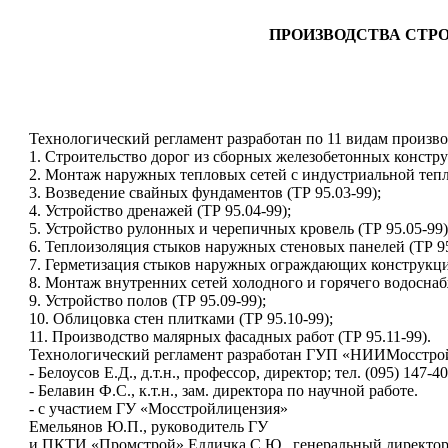
ПРОИЗВОДСТВА СТР
Технологический регламент разработан по 11 видам произв
1. Строительство дорог из сборных железобетонных констру
2. Монтаж наружных тепловых сетей с индустриальной тепл
3. Возведение свайных фундаментов (ТР 95.03-99);
4. Устройство дренажей (ТР 95.04-99);
5. Устройство рулонных и черепичных кровель (ТР 95.05-99)
6. Теплоизоляция стыков наружных стеновых панелей (ТР 95
7. Герметизация стыков наружных ограждающих конструкций
8. Монтаж внутренних сетей холодного и горячего водоснаб
9. Устройство полов (ТР 95.09-99);
10. Облицовка стен плитками (ТР 95.10-99);
11. Производство малярных фасадных работ (ТР 95.11-99).
Технологический регламент разработан ГУП «НИИМосстро
- Белоусов Е.Д., д.т.н., профессор, директор; тел. (095) 147-4
- Белавин Ф.С., к.т.н., зам. директора по научной работе.
- с участием ГУ «Мосстройлицензия»
Емельянов Ю.П., руководитель ГУ
и ПКТИ «Промстрой» Едличка С.Ю., генеральный директо