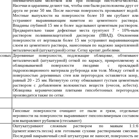
пневматическим молотком или при помощи пистолета-молотка.
Насечки и царапины делают так, чтобы они были расположены друг от
друга не реже 50 мм. После насечки поверхность промывают водой.
Местные выпуклости на поверхности более 10 мм срубают или
устраняют выравнивающим наметом из цементного раствора.
Впадины глубиной 15 мм и более заделывают цементным раствором.
Предварительно такие дефектные места грунтуют 7 - 10%-ным
раствором поливинилацетатной дисперсии (ПВАД). Отклонения
поверхности от вертикали более 15 мм устраняют выравнивающим
слоем из цементного раствора, нанесенным по надежно закрепленной
металлической (штукатурной) сетке. Сетку крепят дюбелями.
псовых
Деревянные поверхности, подлежащие облицовке, обтягивают
металлической (штукатурной) сеткой по каркасу, прикрепляемому к
облицовываемой поверхности гвоздями с прокладкой
гидроизоляционного материала рубероида или толя. Между сеткой и
поверхностью деревянных стен или перегородок оставляется зазор,
равный 20 - 25 мм. Натянутую сетку обмазывают густым цементным
раствором с добавлением волокнистых веществ (очесов, асбеста).
Облицовка керамическими плитками гипсобетонных перегородок
производится также по сетке.
Гипсовые поверхности очищают от пыли и грязи, отдельные
неровности на поверхности выравнивают гипсополимерным составом
или выправляют рубанком (стесывают)
Оштукатуривают сложным раствором по маякам 1:1:6
(цемент:известь:песок) или готовыми сухими растворными смесями.
Последний накрывочный слой штукатурки не наносят, поверхность не