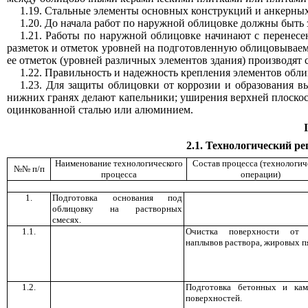
1.19. Стальные элементы основных конструкций и анкерны
1.20. До начала работ по наружной облицовке должны быть
1.21. Работы по наружной облицовке начинают с перенесе
разметок и отметок уровней на подготовленную облицовываем
ее отметок (уровней различных элементов здания) производят с
1.22. Правильность и надежность крепления элементов обли
1.23. Для защиты облицовки от коррозии и образования 
нижних гранях делают капельники; уширения верхней плоскос
оцинкованной сталью или алюминием.
2.1. Технологический 
Наименование технологического
Состав процесса (технологич
№№ п/п
процесса
операции)
1.
Подготовка основания под
облицовку на растворных
смесях.
1.1.
Очистка поверхности от г
наплывов раствора, жировых п
1.2.
Подготовка бетонных и ка
поверхностей.