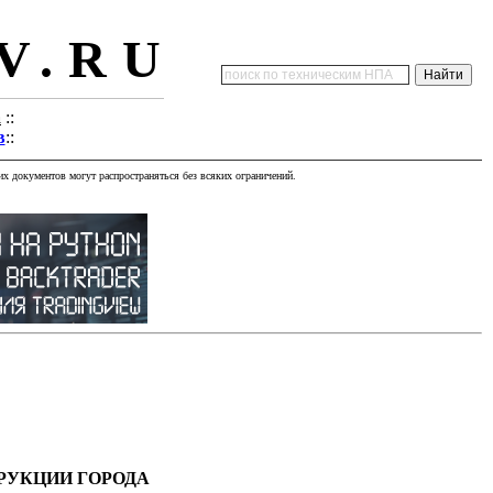
V.RU
а
::
в
::
х документов могут распространяться без всяких ограничений.
РУКЦИИ ГОРОДА