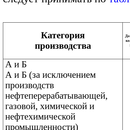
Категория
До
ко
производства
А и Б
А и Б (за исключением
производств
нефтеперерабатывающей,
газовой, химической и
нефтехимической
промышленности)