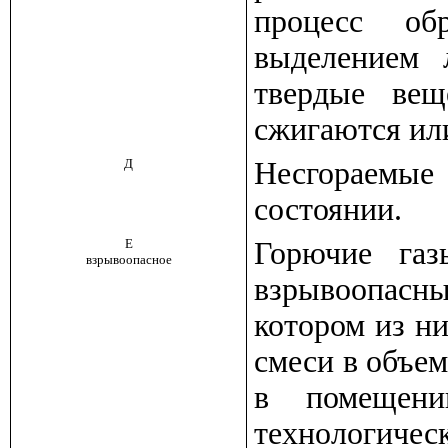
процесс об
выделением 
твердые вещ
сжигаются или
Д
Несгораемые
состоянии.
Е
Горючие га
взрывоопасное
взрывоопасн
котором из н
смеси в объе
в помещен
технологичес