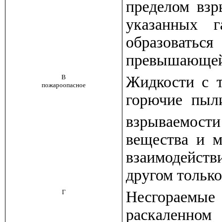
пределом взр
указанных 
образоватьс
превышающей 
В
Жидкости с 
пожароопасное
горючие пыл
взрываемости
вещества и м
взаимодейст
другом только
Г
Несгораемые
раскаленно