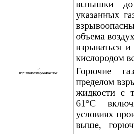
вспышки 
указанных га
взрывоопасны
объема возду
взрываться и
кислородом во
Б
Горючие га
взрывопожароопасное
пределом взр
жидкости с 
61
°
С включи
условиях про
выше, горю