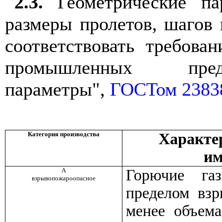
2.3.
Геометрические па
размеры пролетов, шагов
соответствовать требов
промышленных предп
параметры",
ГОСТом 2383
Категория производства
Характер
им
А
Горючие га
взрывопожароопасное
пределом взр
менее объема