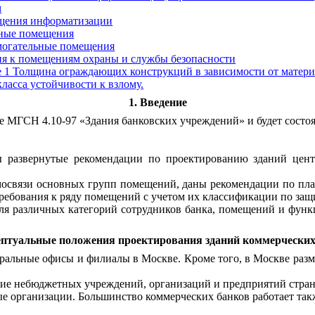
м
ещения информатизации
сные помещения
омогательные помещения
ия к помещениям охраны и службы безопасности
1 Толщина ограждающих конструкций в зависимости от матери
класса устойчивости к взлому.
1. Введение
ие МГСН 4.10-97 «Здания банковских учреждений» и будет состоя
ы развернутые рекомендации по проектированию зданий цен
имосвязи основных групп помещений, даны рекомендации по пл
требования к ряду помещений с учетом их классификации по защи
ля различных категорий сотрудников банка, помещений и функ
ептуальные положения проектирования зданий коммерческих
тральные офисы и филиалы в Москве. Кроме того, в Москве ра
ие небюджетных учреждений, организаций и предприятий стра
 организации. Большинство коммерческих банков работает такж