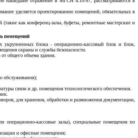
не нашедшие отражение в МГСН 4.10-97, рассматриваются в
нимание уделяется проектированию помещений, обязательных в
 (такие как конференц-залы, буфеты, ремонтные мастерские и
зь помещений
х укрупненных блока - операционно-кассовый блок и блок,
ещения охраны и службы безопасности.
 от общего объема здания.
о обслуживания);
туры связи и др. помещения технологического обеспечения.
рии.
воров, для хранения, обработки и размножения документации,
ли операционно-кассовые залы), специальные помещения по
тизации и офисные помещения;