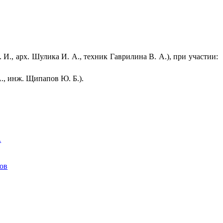
., арх. Шулика И. А., техник Гаврилина В. А.), при участии:
, инж. Щипапов Ю. Б.).
.
ков