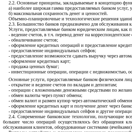
2.2. Основные принципы, закладываемые в концепцию фун
а) наиболее широкая гамма предоставляемых банком услуг, 
б) максимальная сохранность денег и ценностей.
Объемно-планировочные и технологические решения зданий
2.3. Большинство банков предназначено для обслуживания к
Услуги, предоставляемые банком юридическим лицам, как п
- ведение счетов, в т.ч. перевод денег на корреспондентски
- обналичивание счетов;
- оформление кредитных операций и предоставление кредит
- предоставление индивидуальных сейфов;
- предоставление возможности сдавать выручку через автом
- оформление кредитных карт;
- продажа ценных бумаг;
- инвестиционные операции, операции с недвижимостью, ос
Основные услуги, предоставляемые банком физическим лиц
- открытие и ведение счетов по вкладам и депозитам;
- операции с вложенными денежными средствами по желанию 
- обмен валюты через пункт обмена;
- обмен валют и размен купюр через автоматический обменн
- оформление кредитных карт и получение денег через банко
- предоставление индивидуальных сейфов и другие операци
2.4. Современные банковские технологии, получающие все
большее число операций осуществлялось без обращения кли
обслуживания клиентов, оборудованные системами (ячейками