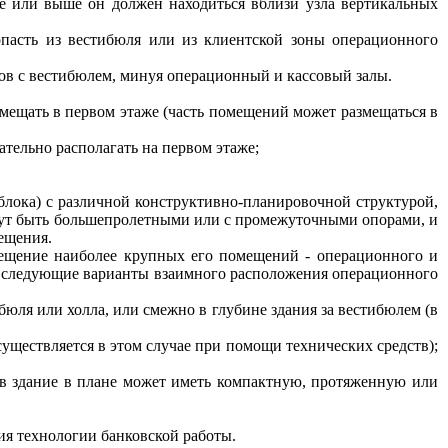
же или выше он должен находиться вблизи узла вертикальных
асть из вестибюля или из клиентской зоны операционного
ов с вестибюлем, минуя операционный и кассовый залы.
змещать в первом этаже (часть помещений может размещаться в
тельно располагать на первом этаже;
, блока) с различной конструктивно-планировочной структурой,
огут быть большепролетными или с промежуточными опорами, и
ещения.
мещение наиболее крупных его помещений - операционного и
ны следующие варианты взаимного расположения операционного
бюля или холла, или смежно в глубине здания за вестибюлем (в
существляется в этом случае при помощи технических средств);
в здание в плане может иметь компактную, протяженную или
ния технологии банковской работы.