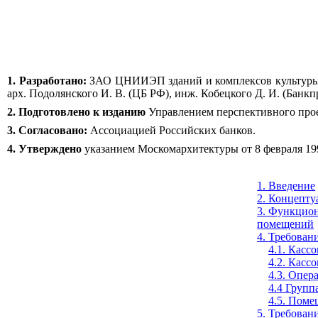
1. Разработано:
ЗАО ЦНИИЭП зданий и комплексов культуры, сп
арх. Подолянского И. В. (ЦБ РФ), инж. Кобецкого Д. И. (Банкп
2. Подготовлено к изданию
Управлением перспективного прое
3. Согласовано:
Ассоциацией Российских банков.
4. Утверждено
указанием Москомархитектуры от 8 февраля 199
1. Введение
2. Концепту
3. Функцион
помещений
4. Требован
4.1. Касс
4.2. Касс
4.3. Опер
4.4 Груп
4.5. Поме
5. Требова