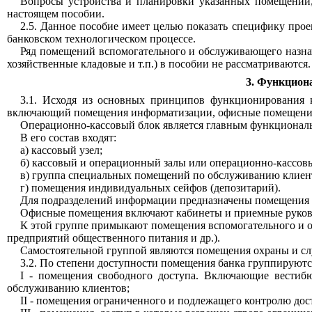
Вопросы устройства и планировки указанных помещений,
настоящем пособии.
2.5. Данное пособие имеет целью показать специфику про
банковском технологическом процессе.
Ряд помещений вспомогательного и обслуживающего назнач
хозяйственные кладовые и т.п.) в пособии не рассматриваются.
3. Функцион
3.1. Исходя из основных принципов функционирования к
включающий помещения информатизации, офисные помещения 
Операционно-кассовый блок является главным функциональны
В его состав входят:
а) кассовый узел;
б) кассовый и операционный залы или операционно-кассовы
в) группа специальных помещений по обслуживанию клиенто
г) помещения индивидуальных сейфов (депозитарий).
Для подразделений информации предназначены помещения ц
Офисные помещения включают кабинеты и приемные руковод
К этой группе примыкают помещения вспомогательного и о
предприятий общественного питания и др.).
Самостоятельной группой являются помещения охраны и сл
3.2. По степени доступности помещения банка группируют
I - помещения свободного доступа. Включающие вестибю
обслуживанию клиентов;
II
- помещения ограниченного и подлежащего контролю дост