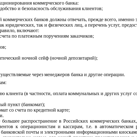
кционирования коммерческого банка:
удобство и безопасность обслуживания клиентов;
 коммерческих банков должны отвечать, прежде всего, именно
ак юридических, так и физических лиц, а перечень услуг, пред
равило, включают:
е счета по платежным поручениям заказчиков;
ов;
атический ночной сейф (ночной депозитарий);
уществляемые через менеджеров банка и другие операции.
ам:
клиента (в частности, оплата коммунальных и других услуг со 
ый пункт (банкомат);
мат со счета по кредитной карте;
и.
 большее распространение в Российских коммерческих банках,
ентов к операционистам и кассирам, т.е. в автоматическом 
) банковской почты и электронными информационными киосками