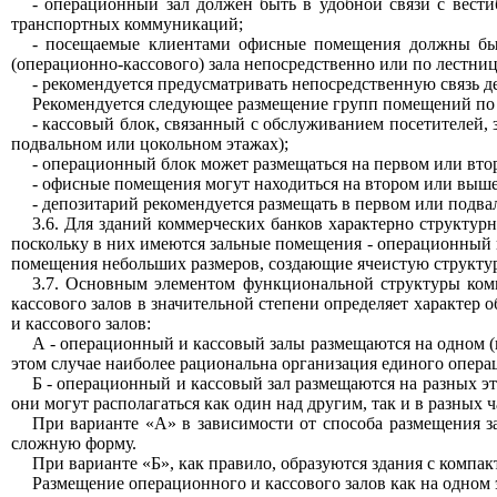
- операционный зал должен быть в удобной связи с вест
транспортных коммуникаций;
- посещаемые клиентами офисные помещения должны быт
(операционно-кассового) зала непосредственно или по лестниц
- рекомендуется предусматривать непосредственную связь
Рекомендуется следующее размещение групп помещений по
- кассовый блок, связанный с обслуживанием посетителей, 
подвальном или цокольном этажах);
- операционный блок может размещаться на первом или втор
- офисные помещения могут находиться на втором или выш
- депозитарий рекомендуется размещать в первом или подва
3.6. Для зданий коммерческих банков характерно структурн
поскольку в них имеются зальные помещения - операционный 
помещения небольших размеров, создающие ячеистую структур
3.7. Основным элементом функциональной структуры комм
кассового залов в значительной степени определяет характе
и кассового залов:
А - операционный и кассовый залы размещаются на одном (п
этом случае наиболее рациональна организация единого операц
Б - операционный и кассовый зал размещаются на разных эт
они могут располагаться как один над другим, так и в разных ч
При варианте «А» в зависимости от способа размещения 
сложную форму.
При варианте «Б», как правило, образуются здания с компа
Размещение операционного и кассового залов как на одном э