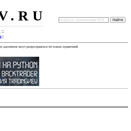
V.RU
а
::
в
::
х документов могут распространяться без всяких ограничений.