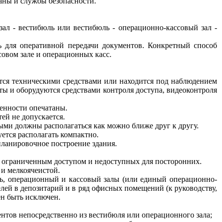
аны и службы безопасности.
зал - вестибюль или вестибюль - операционно-кассовый зал -
ь для оперативной передачи документов. Конкретный способ
овом зале и операционных касс.
тся техническими средствами или находится под наблюдением
ы и оборудуются средствами контроля доступа, видеоконтроля
ценности опечатаны.
ей не допускается.
ыми должны располагаться как можно ближе друг к другу.
ется располагать компактно.
планировочное построение здания.
с ограниченным доступом и недоступных для посторонних.
 и мелкоячеистой.
ль, операционный и кассовый залы (или единый операционно-
елей в депозитарий и в ряд офисных помещений (к руководству,
ен быть исключен.
иентов непосредственно из вестибюля или операционного зала;