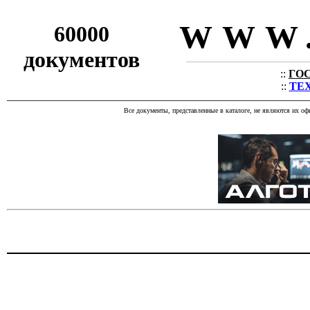
WWW.
60000
документов
::
ГОС
::
ТЕХ
Все документы, представленные в каталоге, не являются их о