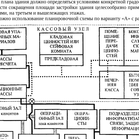
лана здания должно определяться условиями конкретной градо
ости сокращения площади застройки здания целесообразно при
ями, на третьем и вышележащих этажах.
можно использование планировочной схемы по варианту «А» с р