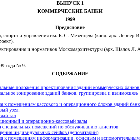
ВЫПУСК 1
КОММЕРЧЕСКИЕ БАНКИ
1999
Предисловие
орта и управления им. Б. С. Мезенцева (канд. арх. Лернер И. И
роект).
ктирования и нормативов Москомархитектуры (арх. Шалов Л. А.
9 года № 9.
СОДЕРЖАНИЕ
альные положения проектирования зданий коммерческих банков
альное зонирование зданий банков, группировка и взаимосвязь
ия к помещениям кассового и операционного блоков зданий бан
овый узел.
овый зал
ационный и операционно-кассовый залы
па специальных помещений по обслуживанию клиентов
щения индивидуальных сейфов (депозитарий)
ния к помещениям информатизации, офисным и вспомогательным