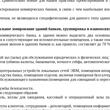
 сравнительно новые для нашей практики проектирования и 
ектирования коммерческих банков, в связи с чем наибольшее в
ения, не являющихся специфическими для данного типа зданий
альное зонирование зданий банков, группировка и взаимосвя
оммерческого банка, в здании можно выделить два основны
и сопутствующие им вспомогательные помещения, а также пом
м звеном в зданиях банков и, как правило, составляет до 70 %
й зал (залы) для обслуживания юридических и физических лиц;
в (обмена валюты, банкоматов, ночного сейфа, автоматическог
ентральных устройств локальных сетей ЭВМ, помещения аппара
ства банка, помещения отделов, включая помещения бухгалте
бслуживающего назначения (помещения для совещаний и перего
ужбы безопасности.
ся следующим образом:
ль, холлы для ожидания, кассовый и операционный залы (и
упа клиентов, сотрудников - депозитарий, помещения информа