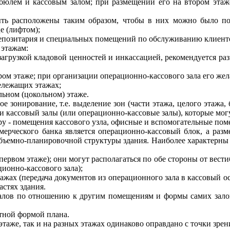
ибюлем и кассовым залом; при размещении его на втором эта
ь расположены таким образом, чтобы в них можно было поп
е (лифтом);
 депозитария и специальных помещений по обслуживанию клиент
 этажам:
загрузкой кладовой ценностей и инкассацией, рекомендуется ра
ом этаже; при организации операционно-кассового зала его жела
ележащих этажах;
льном (цокольном) этаже.
ое зонирование, т.е. выделение зон (части этажа, целого этажа
и кассовый залы (или операционно-кассовые залы), которые м
у - помещения кассового узла, офисные и вспомогательные пом
ерческого банка является операционно-кассовый блок, а раз
р объемно-планировочной структуры здания. Наиболее характер
ервом этаже); они могут располагаться по обе стороны от вести
ионно-кассового зала);
ажах (передача документов из операционного зала в кассовый о
астях здания.
залов по отношению к другим помещениям и формы самих зало
ктной формой плана.
таже, так и на разных этажах одинаково оправдано с точки зре