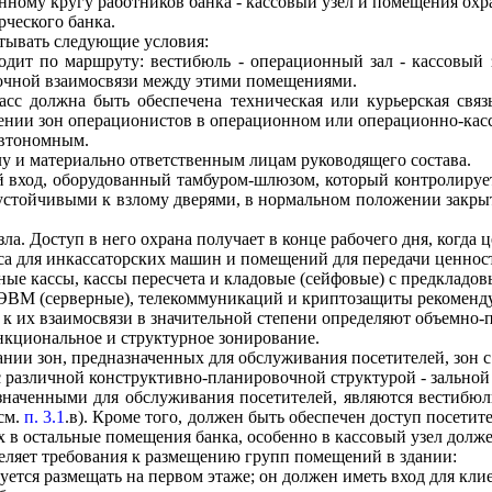
нному кругу работников банка - кассовый узел и помещения охр
рческого банка.
тывать следующие условия:
одит по маршруту: вестибюль - операционный зал - кассовый 
вочной взаимосвязи между этими помещениями.
сс должна быть обеспечена техническая или курьерская связ
ении зон операционистов в операционном или операционно-касс
автономным.
лу и материально ответственным лицам руководящего состава.
й вход, оборудованный тамбуром-шлюзом, который контролируе
стойчивыми к взлому дверями, в нормальном положении закрыт
а. Доступ в него охрана получает в конце рабочего дня, когда 
са для инкассаторских машин и помещений для передачи ценност
ые кассы, кассы пересчета и кладовые (сейфовые) с предкладов
ЭВМ (серверные), телекоммуникаций и криптозащиты рекоменду
к их взаимосвязи в значительной степени определяют объемно-
нкциональное и структурное зонирование.
нии зон, предназначенных для обслуживания посетителей, зон 
с различной конструктивно-планировочной структурой - зальной
азначенными для обслуживания посетителей, являются вестибю
см.
п. 3.1
.в). Кроме того, должен быть обеспечен доступ посетит
х в остальные помещения банка, особенно в кассовый узел долж
еляет требования к размещению групп помещений в здании:
дуется размещать на первом этаже; он должен иметь вход для кл