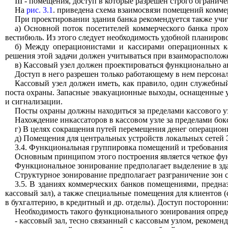
III
- помещения, доступ в которые разрешен строго ограниче
На
рис. 3.1
. приведена схема взаимосвязи помещений комме
При проектировании здания банка рекомендуется также учи
а) Основной поток посетителей коммерческого банка прох
вестибюль. Из этого следует необходимость удобной планиро
б) Между операционистами и кассирами операционных ка
решения этой задачи должен учитываться при взаиморасполож
в) Кассовый узел должен проектироваться функционально 
Доступ в него разрешен только работающему в нем персона
Кассовый узел должен иметь, как правило, один служебны
поста охраны. Запасные эвакуационные выходы, оснащенные у
и сигнализации.
Посты охраны должны находиться за пределами кассового узл
Нахождение инкассаторов в кассовом узле за пределами бок
г) В целях сокращения путей перемещения денег операционн
д) Помещения для центральных устройств локальных сетей 
3.4. Функциональная группировка помещений и требования 
Основным принципом этого построения является четкое фу
Функциональное зонирование предполагает выделение в зда
Структурное зонирование предполагает разграничение зон 
3.5. В зданиях коммерческих банков помещениями, предн
кассовый зал), а также специальные помещения для клиентов (
в бухгалтерию, в кредитный и др. отделы). Доступ посторонни
Необходимость такого функционального зонирования опред
- кассовый зал, тесно связанный с кассовым узлом, рекомен