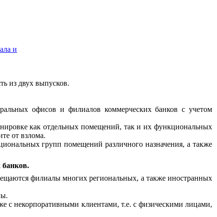
ала и
ть из двух выпусков.
тральных офисов и филиалов коммерческих банков с учетом
анировке как отдельных помещений, так и их функциональных
те от взлома.
циональных групп помещений различного назначения, а также
 банков.
змещаются филиалы многих региональных, а также иностранных
ны.
е с некорпоративными клиентами, т.е. с физическими лицами,