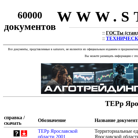
WWW.S
60000
документов
::
ГОСТы (станда
::
ТЕХНИЧЕСКИЕ
Все документы, представленные в каталоге, не являются их официальным изданием и предназначе
Вы можете размещать информацию с этог
ТЕРр Яро
справка /
Обозначение
Название документ
скачать
ТЕРр Ярославской
Территориальные ед
области 2001
Ярославской област