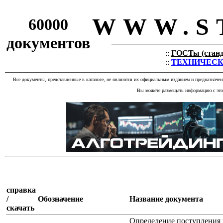
WWW.S
60000
документов
::
ГОСТы (станда
::
ТЕХНИЧЕСКИЕ
Все документы, представленные в каталоге, не являются их официальным изданием и предназначе
Вы можете размещать информацию с этог
справка
/
Обозначение
Название документа
скачать
Определение поступления