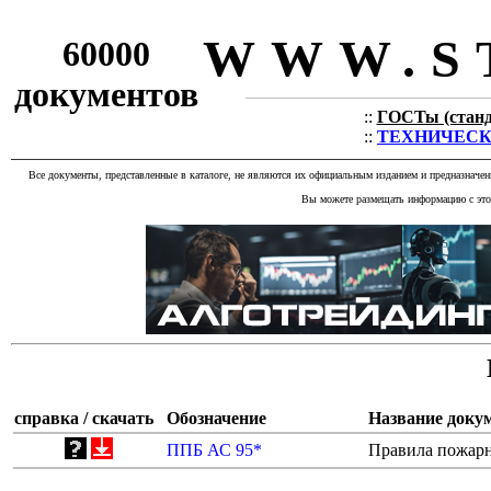
WWW.S
60000
документов
::
ГОСТы (станда
::
ТЕХНИЧЕСКИЕ
Все документы, представленные в каталоге, не являются их официальным изданием и предназначе
Вы можете размещать информацию с этог
справка / скачать
Обозначение
Название доку
ППБ АС 95*
Правила пожарн