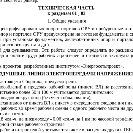
 себя этот размер.
ТЕХНИЧЕСКАЯ ЧАСТЬ
к разделам 01
¸
03
1. Общие указания
центрифугированных опор и порталов ОРУ в пробуренные и отр
опор и порталов ОРУ предусмотрена на готовые фундаменты и с
 при установке фундаментов, железобетонных опор и портал
ривозного грунта и др.).
й для фундаментов. Эти работы следует определять по расцен
да и оплате труда рабочих-строителей и стоимости эксплуата
проектов, разработанных институтом «Энергосетьпроект».
 ВОЗДУШНЫЕ ЛИНИИ ЭЛЕКТРОПЕРЕДАЧИ НАПРЯЖЕНИЕМ 3
стоящего Сборника, предусмотрено:
пособлений в пределах рабочей зоны (пикета ВЛ) на расстояни
ственно более 50 и 100 м учитывается дополнительно;
щадок вокруг опор (без учета обвалования);
еханизмов от пикета ВЛ к пикету в очередности следования пик
рабочих во время рабочей смены с одного рабочего места на дру
ь из расчета:
8 чел.-ч, на пневмоходу - 0,06 чел.-ч на 1 км по часовой тарифн
ифной ставке рабочего-строителя.
 рабочих-строителей учитывается также в расценках других ТЕР-