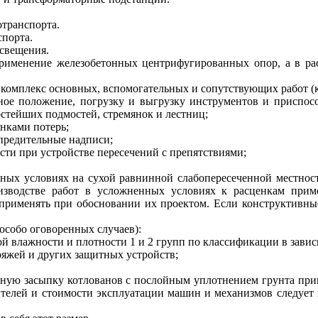
отранспорта.
спорта.
освещения.
рименение железобетонных центрифугированных опор, а в ра
комплекс основных, вспомогательных и сопутствующих работ (
ное положение, погрузку и выгрузку инструментов и приспос
остейших подмостей, стремянок и лестниц;
нками потерь;
упредительные надписи;
сти при устройстве пересечений с препятствиями;
ных условиях на сухой равнинной слабопересеченной местнос
изводстве работ в усложненных условиях к расценкам прим
применять при обосновании их проектом. Если конструктивны
особо оговоренных случаев):
ой влажности и плотности 1 и 2 групп по классификации в завис
 ряжей и других защитных устройств;
тную засыпку котлованов с послойным уплотнением грунта пр
роителей и стоимости эксплуатации машин и механизмов следуе