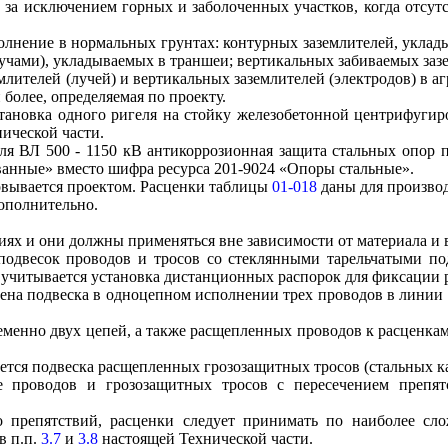
 за исключением горных и заболоченных участков, когда отсутс
лнение в нормальных грунтах: контурных заземлителей, укла
чами), укладываемых в траншеи; вертикальных забиваемых зазе
лителей (лучей) и вертикальных заземлителей (электродов) в а
 более, определяемая по проекту.
тановка одного ригеля на стойку железобетонной центрифуги
ической части.
я ВЛ 500 - 1150 кВ антикоррозионная защита стальных опор п
анные» вместо шифра ресурса 201-9024 «Опоры стальные».
овывается проектом. Расценки таблицы
01-018
даны для производ
ополнительно.
иях и они должны применяться вне зависимости от материала и 
подвесок проводов и тросов со стеклянными тарельчатыми 
о учитывается установка дистанционных распорок для фиксации
ена подвеска в одноцепном исполнении трех проводов в линии дл
еменно двух цепей, а также расщепленных проводов к расценка
ется подвеска расщепленных грозозащитных тросов (стальных ка
 проводов и грозозащитных тросов с пересечением препятс
ко препятствий, расценки следует принимать по наиболее с
в п.п.
3.7
и
3.8
настоящей Технической части.