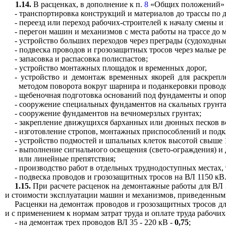
1.14.
В расценках, в дополнение к п.
8
«Общих положений» н
- транспортировка конструкций и материалов до трассы по 
- переезд или переход рабочих-строителей к началу смены 
- перегон машин и механизмов с места работы на трассе до 
- устройство больших переходов через преграды (судоходные 
- подвеска проводов и грозозащитных тросов через малые р
- запасовка и распасовка полиспастов;
- устройство монтажных площадок и временных дорог,
- устройство и демонтаж временных якорей для раскреп
методом поворота вокруг шарнира и поданкеровки проводо
- щебеночная подготовка оснований под фундаменты и опо
- сооружение специальных фундаментов на скальных грунта
- сооружение фундаментов на вечномерзлых грунтах;
- закрепление движущихся барханных или дюнных песков в
- изготовление стропов, монтажных приспособлений и подк
- устройство подмостей и шпальных клеток высотой свыше 
- выполнение сигнального освещения (свето-ограждения) и
или линейные препятствия;
- производство работ в отдельных труднодоступных местах,
- подвеска проводов и грозозащитных тросов на ВЛ 1150 кВ
1.15.
При расчете расценок на демонтажные работы для ВЛ 3
и стоимости эксплуатации машин и механизмов, приведенны
Расценки на демонтаж проводов и грозозащитных тросов для
и с применением к нормам затрат труда и оплате труда рабоч
- на демонтаж трех проводов ВЛ 35 - 220 кВ -
0,75
;