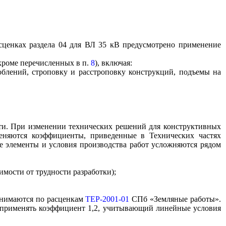
сценках раздела 04 для ВЛ 35 кВ предусмотрено применение
кроме перечисленных в п.
8
), включая:
облений, строповку и расстроповку конструкций, подъемы на
ти. При изменении технических решений для конструктивных
еняются коэффициенты, приведенные в Технических частях
е элементы и условия производства работ усложняются рядом
имости от трудности разработки);
инимаются по расценкам
ТЕР-2001-01
СПб «Земляные работы».
т применять коэффициент 1,2, учитывающий линейные условия