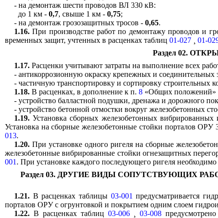
- на демонтаж шести проводов ВЛ 330 кВ:
до 1 км -
0,7
, свыше 1 км -
0,75
;
- на демонтаж грозозащитных тросов -
0,65
.
1.16.
При производстве работ по демонтажу проводов и гро
временных защит, учтенных в расценках таблиц
01-027
¸
01-02
Раздел 02. ОТ
1.17.
Расценки учитывают затраты на выполнение всех рабо
- антикоррозионную окраску крепежных и соединительных 
- частичную транспортировку и сортировку строительных к
1.18.
В расценках, в дополнение к п.
8
«Общих положений» н
- устройство балластной подушки, дренажа и дорожного по
- устройство бетонной отмостки вокруг железобетонных сто
1.19.
Установка сборных железобетонных вибрированных и
Установка на сборные железобетонные стойки порталов ОРУ 35
013
.
1.20.
При установке одного ригеля на сборные железобето
железобетонные вибрированные стойки огнезащитных перегор
001
. При установке каждого последующего ригеля необходим
Раздел 03. ДРУГИЕ ВИДЫ СОПУТСТВУЮЩИХ Р
1.21.
В расценках таблицы
03-001
предусматривается гид
порталов ОРУ с огрунтовкой и покрытием одним слоем гидрои
1.22.
В расценках таблиц
03-006
¸
03-008
предусмотрено 