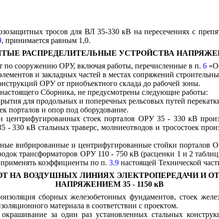
зозащитных тросов для ВЛ 35-330 кВ на пересечениях с препя
9
, принимается равным 1,0.
КРЫТЫЕ РАСПРЕДЕЛИТЕЛЬНЫЕ УСТРОЙСТВА НАПРЯЖЕНИЕ
т по сооружению ОРУ, включая работы, перечисленные в п.
6
«Об
элементов и закладных частей в местах сопряжений строительн
онструкций ОРУ от приобъектного склада до рабочей зоны.
астоящего Сборника, не предусмотрены следующие работы:
крытия для продольных и поперечных рельсовых путей перекатк
ек порталов и опор под оборудование.
 центрифугированных стоек порталов ОРУ 35 - 330 кВ произ
 - 330 кВ стальных траверс, молниеотводов и тросостоек прои
нные вибрированные и центрифугированные стойки порталов О
одок трансформаторов ОРУ 110 - 750 кВ (расценки 1 и 2 табли
о применять коэффициенты по п.
3.9
настоящей Технической част
АБОТ НА ВОЗДУШНЫХ ЛИНИЯХ ЭЛЕКТРОПЕРЕДАЧИ И
НАПРЯЖЕНИЕМ 35 - 1150 кВ
роизоляция сборных железобетонных фундаментов, стоек жел
золяционного материала в соответствии с проектом.
окрашивание за один раз установленных стальных конструк