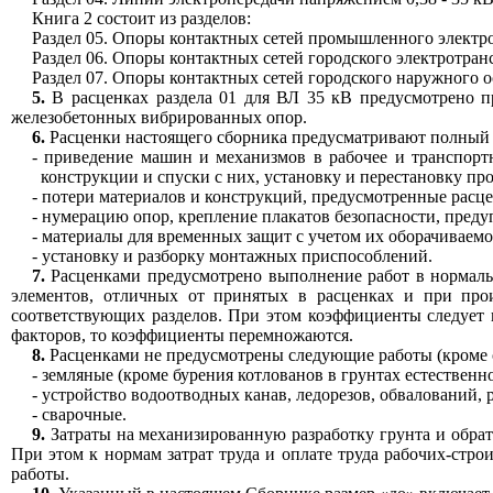
Книга 2 состоит из разделов:
Раздел 05. Опоры контактных сетей промышленного электр
Раздел 06. Опоры контактных сетей городского электротран
Раздел 07. Опоры контактных сетей городского наружного 
5.
В расценках раздела 01 для ВЛ 35 кВ предусмотрено п
железобетонных вибрированных опор.
6.
Расценки настоящего сборника предусматривают полный 
- приведение машин и механизмов в рабочее и транспорт
конструкции и спуски с них, установку и перестановку пр
- потери материалов и конструкций, предусмотренные расце
- нумерацию опор, крепление плакатов безопасности, пред
- материалы для временных защит с учетом их оборачиваемо
- установку и разборку монтажных приспособлений.
7.
Расценками предусмотрено выполнение работ в нормаль
элементов, отличных от принятых в расценках и при про
соответствующих разделов. При этом коэффициенты следует 
факторов, то коэффициенты перемножаются.
8.
Расценками не предусмотрены следующие работы (кроме 
- земляные (кроме бурения котлованов в грунтах естественн
- устройство водоотводных канав, ледорезов, обвалований,
- сварочные.
9.
Затраты на механизированную разработку грунта и обра
При этом к нормам затрат труда и оплате труда рабочих-ст
работы.