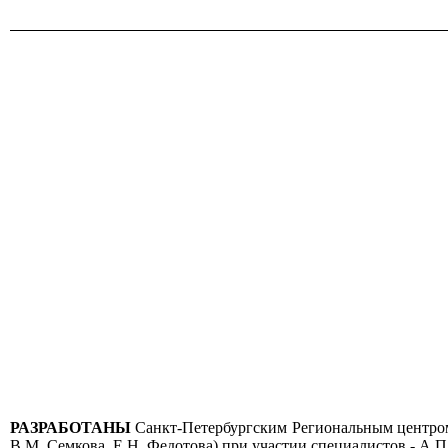
РАЗРАБОТАНЫ
Санкт-Петербургским Региональным центром 
В.М. Семкова, Е.Н. Федотова) при участии специалистов - А