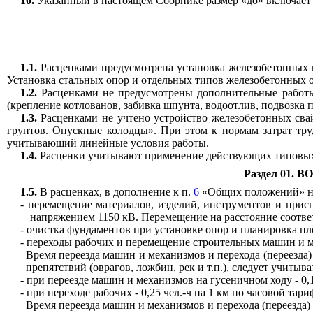
10.
Указанный в настоящем Сборнике размер «до» включает в
1.1.
Расценками предусмотрена установка железобетонных 
Установка стальных опор и отдельных типов железобетонных 
1.2.
Расценками не предусмотрены дополнительные работы
(крепление котлованов, забивка шпунта, водоотлив, подвозка п
1.3.
Расценками не учтено устройство железобетонных сва
грунтов. Опускные колодцы». При этом к нормам затрат тру
учитывающий линейные условия работы.
1.4.
Расценки учитывают применение действующих типовых 
Раздел 01.
1.5.
В расценках, в дополнение к п.
6
«Общих положений» на
- перемещение материалов, изделий, инструментов и прис
напряжением 1150 кВ. Перемещение на расстояние соответ
- очистка фундаментов при установке опор и планировка пло
- переходы рабочих и перемещение строительных машин и м
Время переезда машин и механизмов и перехода (переезда) 
препятствий (оврагов, ложбин, рек и т.п.), следует учитыват
- при переезде машин и механизмов на гусеничном ходу - 0,1
- при переходе рабочих - 0,25 чел.-ч на 1 км по часовой тар
Время переезда машин и механизмов и перехода (переезда)