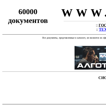
WWW.
60000
документов
::
ГОС
::
ТЕХ
Все документы, представленные в каталоге, не являются их о
СИ