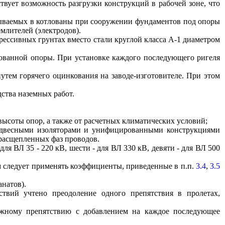
твует возможность разгрузки конструкций в рабочей зоне, что
дываемых в котлованы при сооружении фундаментов под опоры
млителей (электродов).
грессивных грунтах вместо стали круглой класса А-1 диаметром
рованной опоры. При установке каждого последующего ригеля
утем горячего оцинкования на заводе-изготовителе. При этом
ства наземных работ.
высоты опор, а также от расчетных климатических условий;
подвесными изоляторами и унифицированными конструкциями
 расщепленных фаз проводов.
я ВЛ 35 - 220 кВ, шести - для ВЛ 330 кВ, девяти - для ВЛ 500
м следует применять коэффициенты, приведенные в п.п.
3.4
,
3.5
натов).
твий учтено преодоление одного препятствия в пролетах,
ложному препятствию с добавлением на каждое последующее