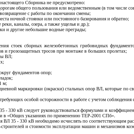
астоящего Сборника не предусмотрено:
дорогам общего пользования или ведомственным (в том числе со
и возвращение с работы по окончании смены;
места ночной стоянки или постоянного базирования и обратно;
реки, каналы, озера, а также ущелья и др.);
еки и другие небольшие водные преграды;
ления стоек сборных железобетонных грибовидных фундамент
в и грозозащитных тросов при монтаже в больших пролетах;
ры ВЛ;
х;
округ фундаментов опор;
ладок;
1 м;
 дневной маркировки (окраски) стальных опор ВЛ, которые по 
 требующих особой осторожности в работе с учетом соблюдения 
.
5 - 330 кВ следует руководствоваться формулами и коэффициент
ми в «Общих указаниях по применению ТЕР-2001 СПб».
 ВЛ 35 - 330 кВ необходимо исчислять по соответствующим расц
их-строителей и стоимости эксплуатации машин и механизмов ко