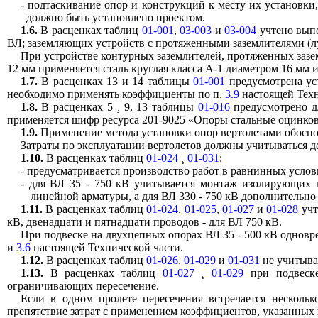
- подтаскивание опор и конструкций к месту их установки,
должно быть установлено проектом.
1.6.
В расценках таблиц
01-001
,
03-003
и
03-004
учтено выпо
ВЛ; заземляющих устройств с протяженными заземлителями (лу
При устройстве контурных заземлителей, протяженных зазем
12 мм применяется сталь круглая класса А-1 диаметром 16 мм и
1.7.
В расценках 13 и 14 таблицы
01-001
предусмотрена ус
необходимо применять коэффициенты по п.
3.9
настоящей Техн
1.8.
В расценках 5
¸
9, 13 таблицы
01-016
предусмотрено дл
применяется шифр ресурса 201-9025 «Опоры стальные оцинков
1.9.
Применение метода установки опор вертолетами обосн
Затраты по эксплуатации вертолетов должны учитываться д
1.10.
В расценках таблиц
01-024
¸
01-031
:
- предусматривается производство работ в равнинных услов
- для ВЛ 35 - 750 кВ учитывается монтаж изолирующих 
линейной арматуры, а для ВЛ 330 - 750 кВ дополнительн
1.11.
В расценках таблиц
01-024
,
01-025
,
01-027
и
01-028
учт
кВ, двенадцати и пятнадцати проводов - для ВЛ 750 кВ.
При подвеске на двухцепных опорах ВЛ 35 - 500 кВ одновр
и
3.6
настоящей Технической части.
1.12.
В расценках таблиц
01-026
,
01-029
и
01-031
не учитыва
1.13.
В расценках таблиц
01-027
¸
01-029
при подвеске
ограничивающих пересечение.
Если в одном пролете пересечения встречается несколь
препятствие затрат с применением коэффициентов, указанных 