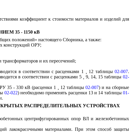
тствиями коэффициент к стоимости материалов и изделий для
М 35 - 1150 кВ
щих положений» настоящего Сборника, а также:
ых конструкций ОРУ;
и трансформаторов и их пересечений;
водится в соответствии с расценками 1
¸
12 таблицы
02-007
.
зводится в соответствии с расценками 5
¸
9, 14, 15 таблицы
02-
РУ 35 - 330 кВ (расценки 1
¸
12 таблицы
02-007
) и на сборные
цы
02-022
) необходимо применять расценки 13 и 14 таблицы
01-
и.
 ОТКРЫТЫХ РАСПРЕДЕЛИТЕЛЬНЫХ УСТРОЙСТВАХ
езобетонных центрифугированных опор ВЛ и железобетонных
ций лакокрасочными материалами. При этом способ защиты