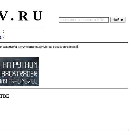
V.RU
а
::
в
::
х документов могут распространяться без всяких ограничений.
ТВЕ