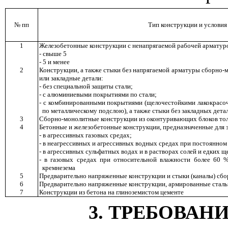
№ пп
Тип конструкции и условия
1
Железобетонные конструкции с ненапрягаемой рабочей арматур
- свыше 5
- 5 и менее
2
Конструкции, а также стыки без напрягаемой арматуры сборно
или закладные детали:
- без специальной защиты стали;
- с алюминиевыми покрытиями по стали;
- с комбинированными покрытиями (щелочестойкими лакокрас
по металлическому подслою), а также стыки без закладных дет
3
Сборно-монолитные конструкции из оконтуривающих блоков тол
4
Бетонные и железобетонные конструкции, предназначенные для 
- в агрессивных газовых средах;
- в неагрессивных и агрессивных водных средах при постоянном
- в агрессивных сульфатных водах и в растворах солей и едких
- в газовых средах при относительной влажности более 60 
кремнезема
5
Предварительно напряженные конструкции и стыки (каналы) сб
6
Предварительно напряженные конструкции, армированные сталь
7
Конструкции из бетона на глиноземистом цементе
3. ТРЕБОВАН