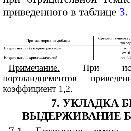
приведенного в таблице
3
.
Средняя температур
Противоморозная добавка
тверде
Нитрит натрия (в водном растворе)
от 0
от -6
Нитрит натрия кристаллический
от -11
Примечание.
При исполь
портландцементов привед
коэффициент 1,2.
7. УКЛАДКА 
ВЫДЕРЖИВАНИЕ Б