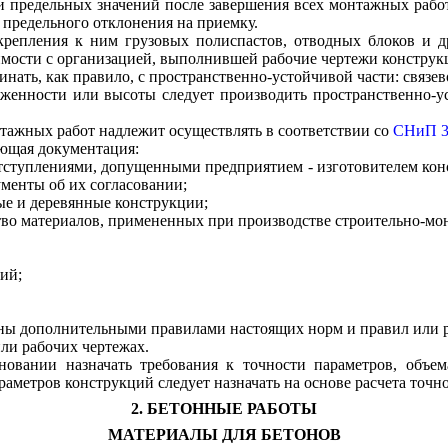
и предельных значений после завершения всех монтажных рабо
 предельного отклонения на приемку.
репления к ним грузовых полиспастов, отводных блоков и д
мости с организацией, выполнившей рабочие чертежи конструк
ть, как правило, с пространственно-устойчивой части: связевой
енности или высоты следует производить пространственно-ус
тажных работ надлежит осуществлять в соответствии со
СНиП 3.
ющая документация:
тступлениями, допущенными предприятием - изготовителем кон
менты об их согласовании;
ые и деревянные конструкции;
тво материалов, примененных при производстве строительно-мо
ий;
ны дополнительными правилами настоящих норм и правил или 
ли рабочих чертежах.
овании назначать требования к точности параметров, объе
аметров конструкций следует назначать на основе расчета точн
2. БЕТОННЫЕ РАБОТЫ
МАТЕРИАЛЫ ДЛЯ БЕТОНОВ