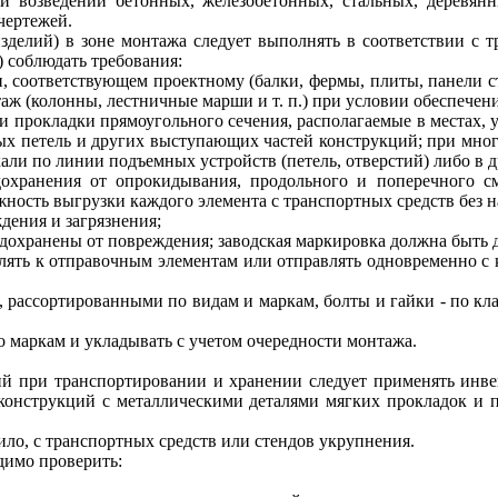
ри
возведении
бетонных, железобетонных, стальных, деревян
чертежей.
делий) в зоне монтажа следует выполнять в соответствии с т
) соблюдать требования:
 соответствующем проектному (балки, фермы, плиты, панели сте
аж (колонны, лестничные марши и т. п.) при условии обеспечен
 прокладки прямоугольного сечения, располагаемые в местах, 
ных петель и других выступающих частей конструкций; при мно
ли по линии подъемных устройств (петель, отверстий) либо в д
охранения от опрокидывания, продольного и поперечного с
ность выгрузки каждого элемента с транспортных средств без 
дения и загрязнения;
охранены от повреждения; заводская маркировка должна быть д
лять к отправочным элементам или отправлять одновременно с 
 рассортированными по видам и маркам, болты и гайки - по кл
 маркам и укладывать с учетом очередности монтажа.
й при транспортировании и хранении следует применять инве
конструкций с металлическими деталями мягких прокладок и п
ло, с транспортных средств или стендов укрупнения.
димо проверить: