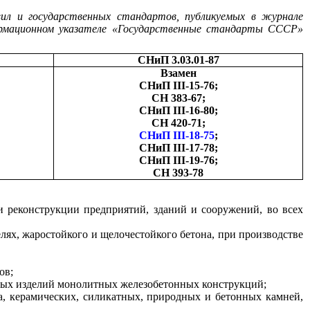
вил и государственных стандартов, публикуемых в журнале
ормационном указателе «Государственные стандарты СССР»
СНиП 3.03.01-87
Взамен
СНиП III-15-76;
СН 383-67;
СНиП III-16-80;
СН 420-71;
СНиП III-18-75
;
СНиП III-17-78;
СНиП III-19-76;
СН 393-78
 реконструкции предприятий, зданий и сооружений, во всех
лях, жаростойкого и щелочестойкого бетона, при производстве
ов;
ных изделий монолитных железобетонных конструкций;
а, керамических, силикатных, природных и бетонных камней,