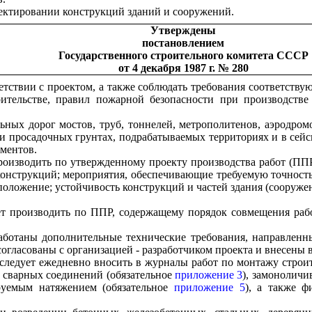
ектировании конструкций зданий и сооружений.
Утверждены
постановлением
Государственного строительного комитета СССР
от 4 декабря 1987 г. № 280
тствии с проектом, а также соблюдать требования соответству
оительстве, правил пожарной безопасности при производстве
ных дорог мостов, труб, тоннелей, метрополитенов, аэродром
и просадочных грунтах, подрабатываемых территориях и в сей
ментов.
роизводить по утвержденному проекту производства работ (ПП
конструкций; мероприятия, обеспечивающие требуемую точность
положение; устойчивость конструкций и частей здания (сооружен
т производить по ППР, содержащему порядок совмещения рабо
аботаны дополнительные технические требования, направлен
огласованы с организацией - разработчиком проекта и внесены 
следует ежедневно вносить в журналы работ по монтажу строи
 сварных соединений (обязательное
приложение 3
), замоноличи
руемым натяжением (обязательное
приложение 5
), а также 