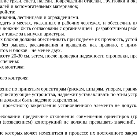
вие грязи, снега, наледи, повреждений отделки, грунтовки и ок
алей и вспомогательных материалов;
ройств;
щивания, лестницами и ограждениями.
ть в местах, указанных в рабочих чертежах, и обеспечить их
 должны быть согласованы с организацией - разработчиком раб
 а также за выпуски арматуры.
блоков должны обеспечивать при подъеме их прочность, устой
без рывков, раскачивания и вращения, как правило, с при
ов и блоков - не менее двух.
ысоту 20-30 см, затем, после проверки надежности строповки, п
спечены:
ях монтажа;
ого контроля;
ние по принятым ориентирам (рискам, штырям, упорам, граням и
фиксирующие устройства, надлежит устанавливать по этим устр
и должны быть надежно закреплены.
проектного) закрепления установленного элемента не допуск
ебований предельные отклонения совмещения ориентиров (гр
 (возведением) конструкций не должны превышать значений,
ие которых может измениться в процессе их постоянного зак