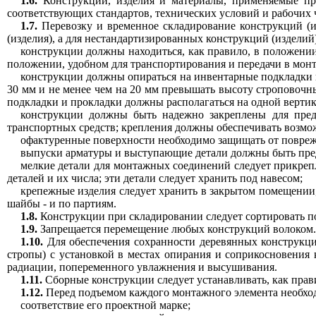
1.6.
Конструкции, изделия и материалы, применяемые п
соответствующих стандартов, технических условий и рабочих 
1.7.
Перевозку и временное складирование конструкций (из
(изделия), а для нестандартизированных конструкций (изделий
конструкции должны находиться, как правило, в положении,
положении, удобном для транспортирования и передачи в монт
конструкции должны опираться на инвентарные подкладки и
30 мм и не менее чем на 20 мм превышать высоту строповоч
подкладки и прокладки должны располагаться на одной вертика
конструкции должны быть надежно закреплены для пред
транспортных средств; крепления должны обеспечивать возмож
офактуренные поверхности необходимо защищать от повреж
выпуски арматуры и выступающие детали должны быть пред
мелкие детали для монтажных соединений следует прикреп
деталей и их числа; эти детали следует хранить под навесом;
крепежные изделия следует хранить в закрытом помещении,
шайбы - и по партиям.
1.8.
Конструкции при складировании следует сортировать по
1.9.
Запрещается перемещение любых конструкций волоком.
1.10.
Для обеспечения сохранности деревянных конструкци
стропы) с установкой в местах опирания и соприкосновения 
радиации, попеременного увлажнения и высушивания.
1.11.
Сборные конструкции следует устанавливать, как прави
1.12.
Перед подъемом каждого монтажного элемента необхо
соответствие его проектной марке;