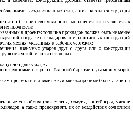
ных и каменных конструкций, должны отвечать требованиям
ребованиями государственных стандартов на эти конструкции
н и т.п.), а при невозможности выполнения этого условия - в
ия их прочности;
указанных в проекте; толщина прокладок должна быть не менее
гоярусной погрузке и складировании однотипных конструкций
ругих местах, указанных в рабочих чертежах;
мещения, взаимных ударов друг о друга или о конструкции
нарушения устойчивости остальных;
оступной для осмотра;
конструкциями в таре, снабженной бирками с указанием марок
ассам прочности и диаметрам, а высокопрочные болты, гайки и
нтарные устройства (ложементы, хомуты, контейнеры, мягкие
одкладок, а также предохранять их от воздействия солнечной