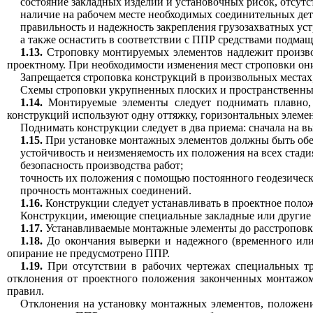
состояние закладных изделий и установочных рисок, отсутст
наличие на рабочем месте необходимых соединительных дет
правильность и надежность закрепления грузозахватных уст
а также оснастить в соответствии с ППР средствами подма
1.13.
Строповку монтируемых элементов надлежит производи
проектному. При необходимости изменения мест строповки они
Запрещается строповка конструкций в произвольных местах,
Схемы строповки укрупненных плоских и пространственных 
1.14.
Монтируемые элементы следует поднимать плавно, 
конструкций используют одну оттяжку, горизонтальных элемент
Поднимать конструкции следует в два приема: сначала на в
1.15.
При установке монтажных элементов должны быть обе
устойчивость и неизменяемость их положения на всех стади
безопасность производства работ;
точность их положения с помощью постоянного геодезическ
прочность монтажных соединений.
1.16.
Конструкции следует устанавливать в проектное положе
Конструкции, имеющие специальные закладные или другие 
1.17.
Устанавливаемые монтажные элементы до расстроповк
1.18.
До окончания выверки и надежного (временного или 
опирание не предусмотрено ППР.
1.19.
При отсутствии в рабочих чертежах специальных тр
отклонения от проектного положения законченных монтажом
правил.
Отклонения на установку монтажных элементов, положен