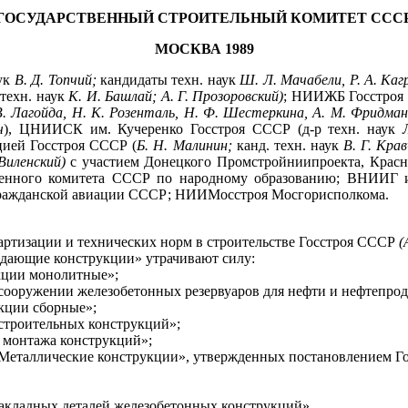
ГОСУДАРСТВЕННЫЙ СТРОИТЕЛЬНЫЙ КОМИТЕТ ССС
МОСКВА 1989
ук
В. Д. Топчий;
кандидаты техн. наук
Ш. Л. Мачабели, Р. А. Каг
 техн. наук
К. И. Башлай; А. Г. Прозоровский)
; НИИЖБ Госстроя 
 В. Лагойда, Н. К. Розенталь, Н. Ф. Шестеркина, А. М. Фридма
ч
),
ЦНИИСК им. Кучеренко Госстроя СССР (д-р техн. наук
ией Госстроя СССР (
Б.
Н. Малинин;
канд. техн. наук
В. Г. Крав
Виленский)
с участием Донецкого Промстройниипроекта, Красн
ственного комитета СССР по народному образованию; ВНИИ
гражданской авиации СССР; НИИМосстроя Мосгорисполкома.
ации и технических норм в строительстве Госстроя СССР
(
ждающие конструкции» утрачивают силу:
укции монолитные»;
 сооружении железобетонных резервуаров для нефти и нефтепрод
укции сборные»;
строительных конструкций»;
 монтажа конструкций»;
Металлические конструкции», утвержденных постановлением Гос
закладных деталей железобетонных конструкций».