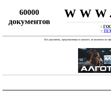
WWW.
60000
документов
::
ГОС
::
ТЕХ
Все документы, представленные в каталоге, не являются их о