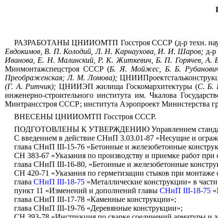
РАЗРАБОТАНЫ ЦНИИОМТП Госстроя СССР (д-р техн. на
Евдокимов, В. П. Колодий, Л. Н. Карнаухова, И. И. Шаров;
д-р
Иванова, Е. Н. Малинский, Р. К. Житкевич, Б. П. Горячев, А.
Минмонтажспецстроя СССР (
Б.
Я. Мойжес, Б. Б. Рубанови
Преображенская; Л. М. Ломова);
ЦНИИПроектстальконструкц
(Г. А. Ритчик);
ЦНИИЭП жилища Госкомархитектуры (
С.
Б. 
инженерно-строительного института им. Чкалова Государ
Минтрансстроя СССР; института Аэропроект Министерства 
ВНЕСЕНЫ ЦНИИОМТП Госстроя СССР.
ПОДГОТОВЛЕНЫ К УТВЕРЖДЕНИЮ Управлением стандартиз
С введением в действие СНиП 3.03.01-87 «Несущие и огра
глава СНиП III-15-76 «Бетонные и железобетонные констр
СН 383-67 «Указания по производству и приемке работ при
глава СНиП III-16-80, «Бетонные и железобетонные констр
СН 420-71 «Указания по герметизации стыков при монтаже 
глава
СНиП III-18-75
«Металлические конструкции» в части
пункт 11 «Изменений и дополнений главы
СНиП III-18-75
«
глава СНиП III-17-78 «Каменные конструкции»;
глава СНиП III-19-76 «Деревянные конструкции»;
СН 393-78 «Инструкция по сварке соединений арматуры и 