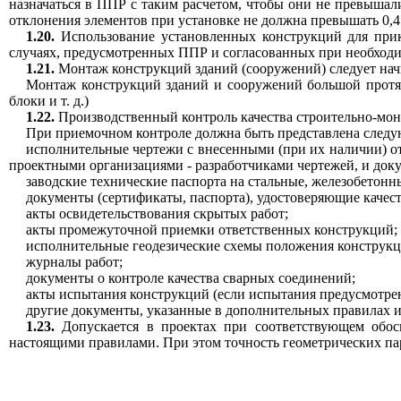
назначаться в ППР с таким расчетом, чтобы они не превышал
отклонения элементов при установке не должна превышать 0,4
1.20.
Использование установленных конструкций для прик
случаях, предусмотренных ППР и согласованных при необходи
1.21.
Монтаж конструкций зданий (сооружений) следует начина
Монтаж конструкций зданий и сооружений большой протяж
блоки и т. д.)
1.22.
Производственный контроль качества строительно-мон
При приемочном контроле должна быть представлена следу
исполнительные чертежи с внесенными (при их наличии) о
проектными организациями - разработчиками чертежей, и доку
заводские технические паспорта на стальные, железобетонн
документы (сертификаты, паспорта), удостоверяющие качес
акты освидетельствования скрытых работ;
акты промежуточной приемки ответственных конструкций;
исполнительные геодезические схемы положения конструкц
журналы работ;
документы о контроле качества сварных соединений;
акты испытания конструкций (если испытания предусмотре
другие документы, указанные в дополнительных правилах и
1.23.
Допускается в проектах при соответствующем обосн
настоящими правилами. При этом точность геометрических пар