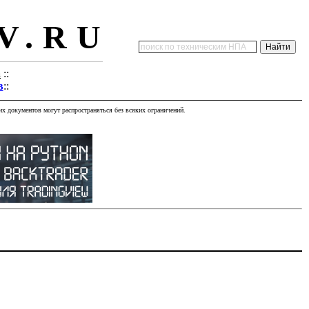
V.RU
а
::
в
::
х документов могут распространяться без всяких ограничений.