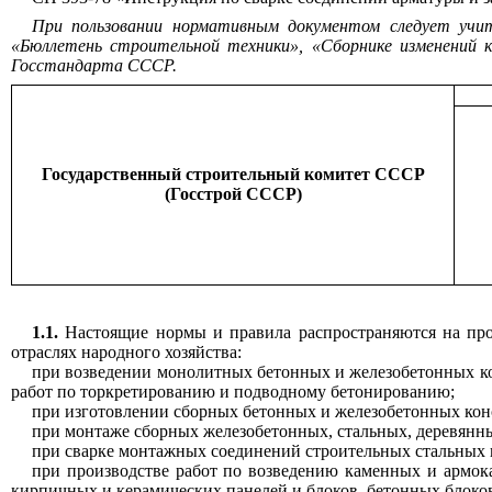
При пользовании нормативным документом следует уч
«Бюллетень строительной техники», «Сборнике изменений
Госстандарта СССР.
Государственный строительный комитет СССР
(Госстрой СССР)
1.1.
Настоящие нормы и правила распространяются на прои
отраслях народного хозяйства:
при возведении монолитных бетонных и железобетонных кон
работ по торкретированию и подводному бетонированию;
при изготовлении сборных бетонных и железобетонных кон
при монтаже сборных железобетонных, стальных, деревянн
при сварке монтажных соединений строительных стальных 
при производстве работ по возведению каменных и армок
кирпичных и керамических панелей и блоков, бетонных блоко