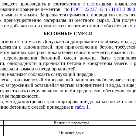
следует производить в соответствии с настоящими правилам
рование и хранение цементов - по
ГОСТ 22237-85
и
СНиП 3.09.0
ными и мытыми. Запрещается применять природную смесь песка
ть преимущественно материалы из местного сырья. Для получ
ские добавки или их комплексы в соответствии с обязательным
БЕТОННЫЕ СМЕСИ
изводить по массе. Допускается дозирование по объему воды д
цемента и заполнителей, при приготовлении бетона требуемо
четом данных контроля показателей свойств цемента, влажности,
ть перемешивания бетонной смеси должны быть установле
и, однородности и прочности бетона в конкретном замесе. Пр
азовывали комков и неоднородностей.
гии надлежит соблюдать следующий порядок:
 песка, тонкомолотый минеральный наполнитель (в случае его пр
но загруженный оставшейся частью заполнителей и воды, и еще 
осуществлять специализированными средствами, обеспечивающи
ия ее подвижности.
и, методы контроля и транспортирование должны соответствова
анию бетонных смесей приведены в
табл. 1
.
Величина параметра
Не менее двух