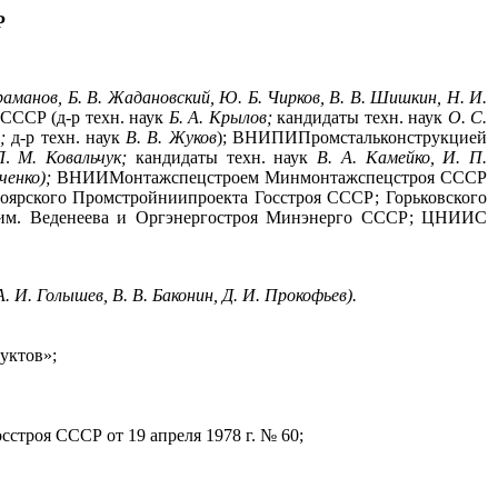
Р
раманов, Б. В. Жадановский, Ю. Б. Чирков, В. В. Шишкин, Н. И.
СССР (д-р техн. наук
Б. А. Крылов;
кандидаты техн. наук
О.
С.
н;
д-р техн. наук
В. В. Жуков
);
ВНИПИПромстальконструкцией
Л
.
М. Ковальчук;
кандидаты техн. наук
В. А. Камейко, И. П.
ченко);
ВНИИМонтажспецстроем Минмонтажспецстроя СССР
оярского Промстройниипроекта Госстроя СССР; Горьковского
Г им. Веденеева и Оргэнергостроя Минэнерго СССР; ЦНИИС
А. И. Голышев, В. В. Баконин, Д. И. Прокофьев).
уктов»;
строя СССР от 19 апреля 1978 г. №
60;