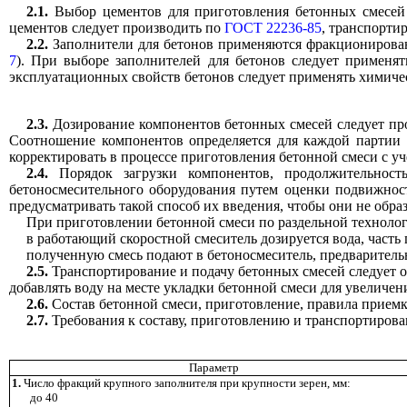
2.1.
Выбор цементов для приготовления бетонных смесей 
цементов следует производить по
ГОСТ 22236-85
, транспорти
2.2.
Заполнители для бетонов применяются фракционирован
7
). При выборе заполнителей для бетонов следует применя
эксплуатационных свойств бетонов следует применять химиче
2.3.
Дозирование компонентов бетонных смесей следует про
Соотношение компонентов определяется для каждой партии 
корректировать в процессе приготовления бетонной смеси с у
2.4.
Порядок загрузки компонентов, продолжительнос
бетоносмесительного оборудования путем оценки подвижност
предусматривать такой способ их введения, чтобы они не обр
При приготовлении бетонной смеси по раздельной техноло
в работающий скоростной смеситель дозируется вода, часть
полученную смесь подают в бетоносмеситель, предваритель
2.5.
Транспортирование и подачу бетонных смесей следует 
добавлять воду на месте укладки бетонной смеси для увеличен
2.6.
Состав бетонной смеси, приготовление, правила приемк
2.7.
Требования к составу, приготовлению и транспортиров
Параметр
1.
Число фракций крупного заполнителя при крупности зерен, мм:
до 40