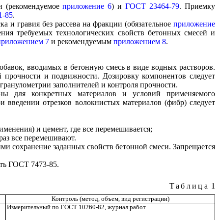
и (рекомендуемое
приложение 6
) и
ГОСТ 23464-79
. Приемку
1-85
.
 и гравия без рассева на фракции (обязательное
приложение
ения требуемых технологических свойств бетонных смесей и
приложением 7
и рекомендуемым
приложением 8
.
обавок, вводимых в бетонную смесь в виде водных растворов.
й прочности и подвижности. Дозировку компонентов следует
 гранулометрии заполнителей и контроля прочности.
ны для конкретных материалов и условий применяемого
и введении отрезков волокнистых материалов (фибр) следует
именения) и цемент, где все перемешивается;
раз все перемешивают.
ми сохранение заданных свойств бетонной смеси. Запрещается
ть ГОСТ 7473-85.
Таблица
1
Контроль (метод, объем, вид регистрации)
Измерительный по ГОСТ 10260-82, журнал работ