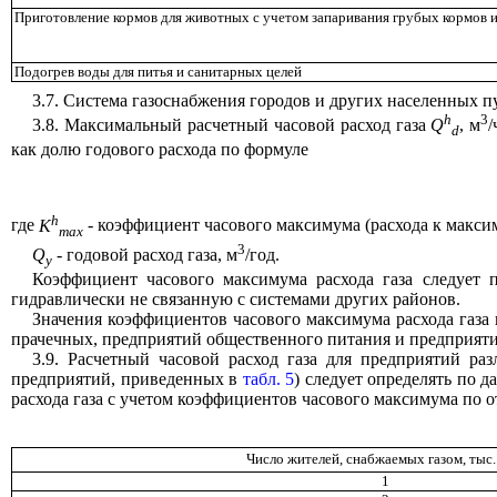
Приготовление кормов для животных с учетом запаривания грубых кормов и
Подогрев воды для питья и санитарных целей
3.7. Система газоснабжения городов и других населенных п
h
3
3.8. Максимальный расчетный часовой расход газа
Q
, м
/
d
как долю годового расхода по формуле
h
где
K
- коэффициент часового максимума (расхода к максим
max
3
Q
- годовой расход газа, м
/год.
y
Коэффициент часового максимума расхода газа следует 
гидравлически не связанную с системами других районов.
Значения коэффициентов часового максимума расхода газа
прачечных, предприятий общественного питания и предприятий
3.9. Расчетный часовой расход газа для предприятий р
предприятий, приведенных в
табл. 5
) следует определять по 
расхода газа с учетом коэффициентов часового максимума по
Число жителей, снабжаемых газом, тыс.
1