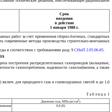
сс
ив
ные технические решения, обеспечивающие рациональное
Срок
введения
в действие
1 января 1988 г.
ажных работ за счет применения
сборно-блочных,
стандартных
вать современные методы производства строительно-монтажных
ды в соответствии с требованиями разд. 9
СНиП 2.05.06-85
.
ЗА
ипа построения
распределительных
газопроводов (коль
ц
евые,
лотности газопотребления, надежности газоснабжения, а также
2
)
включ.
для природного газа и газовозд
у
шных смесей и до 1,
6
Таблица
1
2
Давление газа, МПа (кг/см
)
живания
0,6 (6)