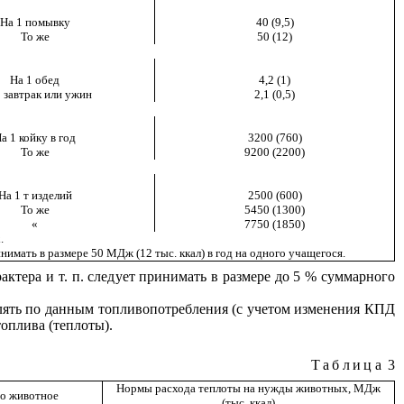
На 1 помывку
40 (9,5)
То же
50 (12)
На 1 обед
4,2 (1)
 завтрак или ужин
2,1 (0,5)
а 1 койку в год
3200 (760)
То же
9200 (2200)
На 1 т изделий
2500 (600)
То же
5450 (1300)
«
7750 (1850)
.
имать в размере 50 МДж (12 тыс. ккал) в год на одного учащегося.
актера и т.
п.
след
у
ет
принимать в размере до 5 % суммарного
елять по данным топливопотребления (с учетом изменения КПД
топлива (теплоты).
Таблица
3
Нормы расхода теплоты на нужды животных, МДж
но животное
(тыс. ккал)