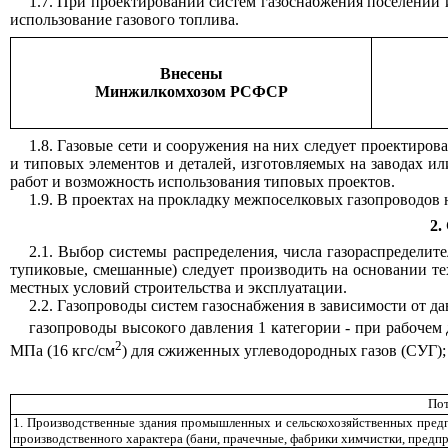
1
.7. При проектировании систем газос
н
абжения поселений 
использование газового топлива.
Внесены
Минжилкомхозом РСФСР
1.8. Газовые сети и сооруж
е
ния на них следует проектиров
и типовых элементов и деталей, изготовляемых на заводах и
работ и возможность использования типовых проектов.
1.9. В проектах на прокладку межпоселковых газопроводов
2
2.1. Выбор системы распредел
е
ния, числа газораспредели
тупиковые, смешанные) следует производить на основании те
местных условий строительства и эксплуатации.
2.2. Газопроводы систем газоснабжения в зависимости от да
газопроводы высокого давления 1 категории - при рабочем
2
МПа (16 кгс/см
)
для сжиженных уг
л
ев
о
дородных газов
(СУГ);
Пот
1. Производственные здания промышленных и сельскохозяйственных предп
производстве
нн
ого характера (бани, прачечные, фабрики химчистки, предп