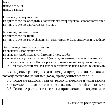
Бани:
мытье без ванн
мытье в ваннах
Столовые, рестораны, кафе:
на приготовление обедов (вне зависимости от пропускной способности пре
на приготовление завтраков или ужинов
Больницы, родильные дома:
на приготовление пищи
на приготовление горячей воды для хозяйственно-бытовых нужд и лечебных 
Хлебозаводы, комбинаты, пекарни:
на выпечку хлеба формового
на выпечку хлеба подового, батонов, булок, сдобы
на выпечку кондитерских изделий (тортов, пирожных, печенья, пряников и т.
Примечания
. 1. Нормы расхода теплоты на жилые дома, приведенн
2. При применении газа для лабораторных нужд школ, вузов, техникумов
3.4. Годовые расходы газа на нужды предприятий торговли
расхода теплоты на жилые дома, приведенного в
табл. 2
.
3.5. Годовые расходы газа на технологические нужды про
при переходе на газовое топливо) этих предприятий с перспек
3.6. Годовые расходы теплоты на приготовление кормов и 
Назначение расходуемого г