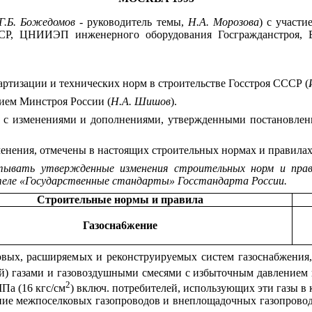
Г.Б. Божедомов
- руководитель темы,
Н.А. Морозова
) с участ
Р, ЦНИИЭП инженерного оборудования Госгражданстроя, В
ции и технических норм в строительстве Госстроя СССР (
 Минстроя России (
Н.А. Шишов
).
7 с изменениями и дополнениями, утвержденными постановлен
менения, отмечены в настоящих строительных нормах и правилах
тывать утвержденные изменения строительных норм и прав
теле «Государственные стандарты» Госстандарта России.
Строительные нормы и правила
Газосна6жение
овых, расширяем
ы
х и реконструируемых систем газос
н
абжен
и
я
й)
газами и
газовоздушными
сме
с
ями с избыточным да
в
лением 
2
Па (16 кгс/
с
м
)
включ.
потр
е
бителей, использующих эти газы в 
ние
межпоселковых газопров
о
дов
и внеплощадочных
газопрово