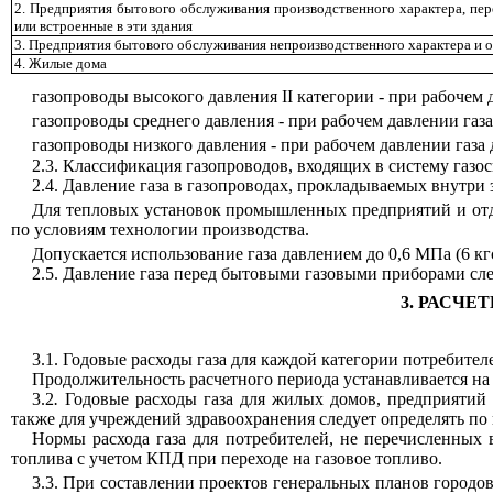
2. Предприятия бытового обслуживания производственного характера, пер
или встроенны
е
в эти здания
3. Предприятия бытового обслуживания
непроизводственного
характера и 
4. Жилые дома
газопроводы высокого давления II категории - при рабочем 
газопроводы среднего давления - при рабочем давлении газа
газопроводы низкого давлени
я
- при рабочем давлении газа 
2.3. Классификация газопроводов, входящих в систему газо
2.4. Давление газа в г
а
зопроводах, прокладываемых внутри з
Для тепловых установок промышленных предприятий и отд
по условиям технологии производства.
Допускается исполь
з
ование газа давлением до 0,6 МПа (6 кг
2.5. Давление газа пере
д
бытовыми газовыми приборами следу
3. РАСЧЕ
3.1. Годовые р
а
сходы газа для каждой категории потр
е
бител
Продолжительность расчетного периода уст
а
нав
л
ивается на
3.2
.
Годовые расходы газа для жи
л
ых домов, предприятий
также для учреждений здравоохранения следует определять по
Нормы расхода газа для потребителей, не перечисленных
топлива с учетом
КПД
при переходе на газовое топливо.
3.3. При составлении проектов генера
л
ьных планов городов