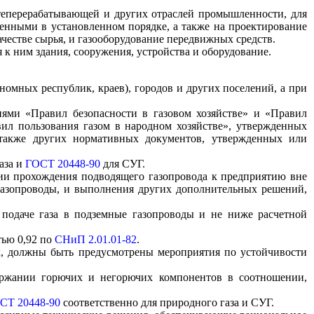
теперерабатывающей и др
у
гих отраслей промышленности, для
енными в устано
вл
енном порядке, а также на про
ектирование
ачестве сы
р
ья
,
и газооборудование передвижных средств.
 к ним здания, сооруже
н
ия, устройства и обо
р
удо
в
ание.
ономных респуб
л
ик, краев)
,
городов и других посел
е
ний, а при
ниями
«
Правил безопасности в газовом хозяйстве» и
«
Пра
в
ил
л пользования газом в народном хозяйстве», утверж
де
нных
акже друг
и
х
нормативных
докум
е
нто
в
, утвержденных или
а
за
и
ГОСТ 20448-90
для СУГ.
ии прохожд
е
ния подводящего газопровода к предприятию вне
газопроводы, и выполнен
и
я других допо
л
нительных решений,
 пода
ч
е газа в подземные газопроводы и не ниж
е
расчетной
тью 0,92 по
СНиП 2.01.01-82
.
х, должны быть предусмотрены м
е
роприятия по устойчивости
ержании горю
ч
их и не
г
орю
ч
их компонентов в соотношении
,
СТ 20448-90
соответственно для природного газа и СУГ.