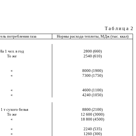
Таблица
2
ель потребления газа
Нормы расхода теплоты, МДж (тыс. ккал)
На 1 чел. в год
2800 (660)
То же
2540 (610)
«
8000 (1900)
«
7300 (1750)
«
4600 (1100)
«
4240 (1050)
 1 т сухого белья
8800 (2100)
То же
12 600 (3000)
«
18 800 (4500)
«
2240 (535)
«
1260 (300)