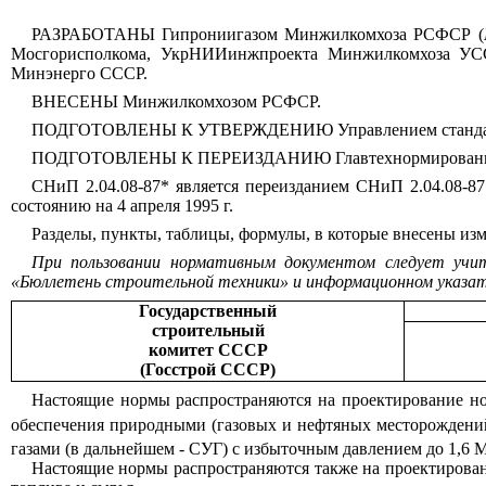
РАЗРАБОТАНЫ Гипрониигазом Минжилкомхоза РСФСР (
Мосгорисполкома, УкрНИИинжпроекта Минжилкомхоза УСС
Минэнерго СССР.
ВНЕСЕНЫ Минжилкомхозом РСФСР.
ПОДГОТОВЛЕНЫ К УТВЕРЖДЕНИЮ Управлением стандартиза
ПОДГОТОВЛЕНЫ К ПЕРЕИЗДАНИЮ Главтехнормированием
СНиП 2.04.08-87* является переизданием СНиП 2.04.08-8
состоянию на 4 апреля 1995 г.
Разделы, пункты, таблицы, формулы, в которые внесены из
При пользовании нормативным документом следует учи
«Бюллетень строительной техники» и информационном указа
Государственный
строительный
комитет СССР
(Госстрой СССР)
Н
а
сто
я
щ
и
е нормы рас
п
ространяются на проектирование н
обеспе
ч
е
н
ия природными (газовых и н
е
фтяных
месторождени
газами (в
д
а
ль
нейше
м
-
СУГ)
с избыто
ч
ным давлением до 1,6 М
Настоящие нормы распространяются также на
проектирова