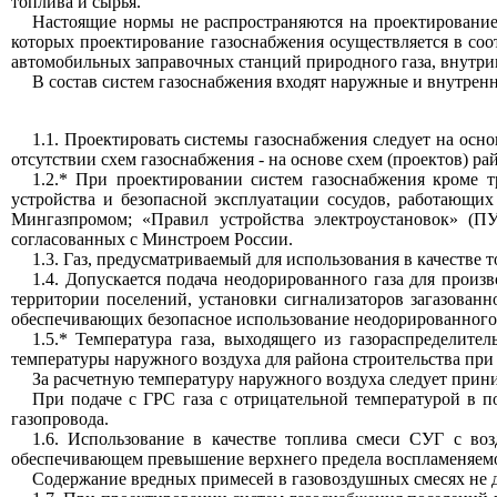
то
п
лива и сырья.
Настоящие нормы не распространяются на
проектировани
которых проектирова
н
ие г
а
зоснабжения осуществ
л
яется в соо
автомобильных запра
в
очных станций природного газа,
внутр
В состав систем газоснабжения входят наружные и внутрен
1.
1
. Проектировать системы газоснабжения следует на осно
отсутствии схем га
з
оснабжения - на основе схем (проектов) р
1.2
.*
При проектировании систем газоснабжения кроме т
устройства и безоп
а
сной экспл
у
ата
ц
ии сос
у
дов, работающих
М
ингазпромом;
«
Правил устройства электроуста
н
овок» (П
сог
л
асо
в
анных с
Минстроем
России.
1.3.
Г
а
з,
предус
ма
т
риваемый
для
использо
ва
ния в
качеств
е
т
1.4.
Допус
к
ается
п
одача
неодорированного
газ
а
д
л
я произ
в
территории
поселений,
установ
ки
сигна
ли
заторо
в
заг
а
зо
в
анн
обеспечивающих безопасное испо
л
ьзование
неодорированного
1.
5.*
Т
е
мп
е
ратура газа, выходящего из газор
а
спределител
температуры наружного воздуха для района строительства при
За расчетную температ
у
ру наружного воздуха следует прин
При подаче с
ГРС
газа с отри
ц
ательной температурой
в
по
газопровода.
1
.6. Использование в качестве топлива смеси СУГ с воз
обеспечивающем превышение верхнего предела воспламеняемост
Содержание вредных
п
римесей в
газовоздушных
смесях не