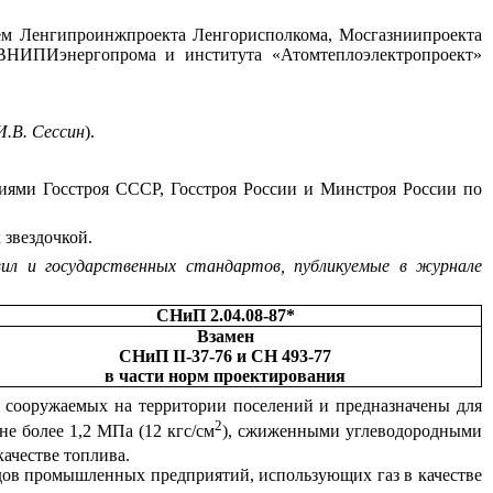
ием Ленгипроинжпроекта Ленгорисполкома, Мосгазниипроекта
НИПИэнергопрома и института «Атомтеплоэлектропроект»
И.В. Сессин
).
иями Госстроя СССР, Госстроя России и Минстроя России по
 звездочкой.
ил и государственных стандартов, публикуемые в журнале
СНиП 2.04.08-87*
Взамен
СНиП
II
-37-76 и СН 493-77
в части норм проектирования
, сооружае
м
ых на территори
и
поселен
и
й
и
предназна
ч
е
н
ы дл
я
2
не более
1
,2 МПа (12
кгс/см
),
сжижен
н
ыми углеводородным
и
ка
ч
естве топлива.
дов промышленных предприятий,
и
спольз
ую
щих газ в кач
е
стве