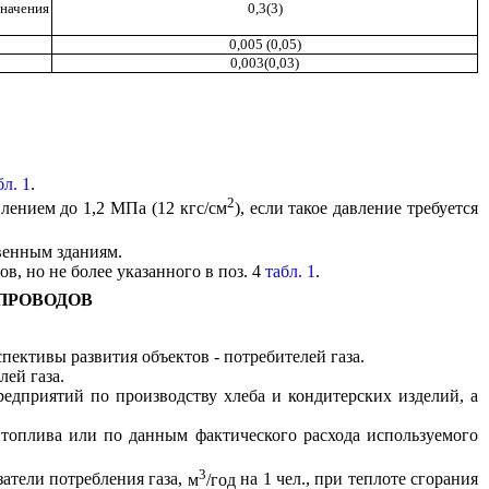
значения
0,3(3)
0,005 (0,05)
0,003(0,03)
бл. 1
.
2
влением до 1,2 МПа (12 кгс/см
),
если такое давление требуется
венным зданиям.
 но не более указанного в поз. 4
табл. 1
.
ОПРОВОДОВ
спективы развития объектов - потребителей газа.
л
ей газа.
редприятий по прои
з
водству хлеба и кондитерских изделий, а
 топлива или по данным фактического расхода используемого
3
атели потреб
л
ения газа,
м
/год
на
1
чел
.,
при теплоте сгорания