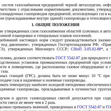
е
систем газоснабжения пред
п
риятий черной металл
у
ргии, неф
тветствии с отрасле
в
ыми нормативными документами, утвержд
иплощадочных
газопроводов предприятий, испо
л
ьз
у
ющих газ в к
ние (прокладываемые внутри зданий) г
а
зопроводы и относящиеся
1. ОБЩИЕ ПОЛОЖЕНИЯ
ве утв
е
ржд
е
нных схем газосн
а
бжения об
л
аст
ей
(союзных и авт
айонной планировки и генеральных п
л
анов поселений.
ребований настоящих норм следует р
у
ководствоваться указа
 под давле
н
ием», утвержденных
Госгортехнадзором
РФ; «Прави
УЭ)
,
у
твержденных
Минэнерго
СССР;
СНиП 3.05.02-88
*,
а т
оп
л
ив
а
, до
л
же
н
соответствовать
ГОСТ 5542-87
дл
я
природного г
одственных установок промыш
л
енных предпр
и
ятий при услов
ости в помещениях, где распо
л
ожены газовое оборудование и 
газа.
ьных станций (
Г
Р
С)
. должна быть не ниже минус
1
0 °С при
 подач
е
газа в надземные и наз
е
мные газопроводы.
и
м
ать темп
е
ратуру наиболее холодной пятидневки обеспе
ч
еннос
дземные газопроводы, прокладываемы
е
в пучинистых грунта
д
у
хом и других газовоздушных смесей
допус
кается при сод
и смеси не менее чем в 2 раза.
 должно превышать значений, приведенных в
ГОСТ 5542-87
и
ГО