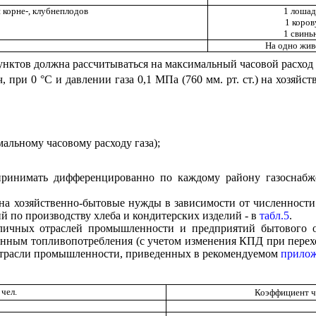
 корне-, клубнеплодов
1 лошад
1 коров
1 свинь
На одно жив
унктов должна рассчитываться на максимальный часовой расход 
ч, при 0
°
С и давлении газа 0,1 МПа (760 мм. рт. ст.) на хозя
альному часовому расходу газа);
принимать дифференцированно по каждому району газоснабже
 на хозяйственно-бытовые нужды в зависимости от численности
 по производству хлеба и кондитерских изделий - в
табл.5
.
азличных отраслей промышленности и предприятий бытового 
данным топливопотребления (с учетом изменения КПД при перех
 отрасли промышленности, приведенных в рекомендуемом
прилож
 чел.
Коэффициент ча