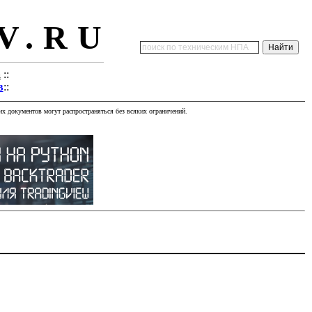
V.RU
а
::
в
::
х документов могут распространяться без всяких ограничений.