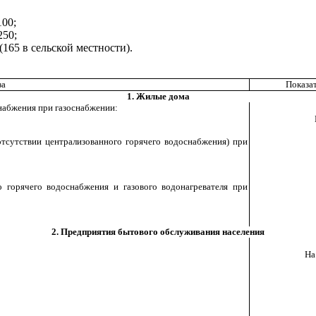
100;
250;
(165 в сельской местности)
.
за
Показат
1. Жилые дома
снабжения при газоснабжении:
отсутствии централизованного горячего водоснабжения) при
о горячего водоснабжения и газового водонагревателя при
2. Предприятия бытового обслуживания населения
На