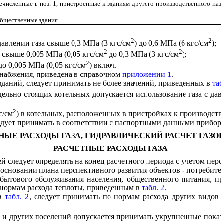
ечисленные в поз. 1, пристроенные к зданиям др
у
гого производственного на
об
щ
ественные здания
2
2
давлении газа свыше 0,3 МПа (3 кгс/см
)
до 0,6
МПа
(6 кгс/см
);
2
2
 свыше 0,005 МПа (0,05 кгс/см
до 0,3 МПа (3 кгс
/
см
);
2
до 0,005 МПа (0,05 кгс/с
м
) включ.
снабжения, приведена в справочно
м
приложении 1
.
даний, следует принимать не более значений, приведенных в
та
ельно стоящих котельных допускается
и
спользование газа с да
2
с/см
)
в котельных, расположенных в пристройках к производст
ет принимать в соответствии с паспортными данными приборов,
ТНЫЕ РАСХОДЫ ГАЗА, ГИДРАВЛИЧЕСКИЙ РАСЧЕТ ГАЗ
РАСЧЕТНЫЕ РАСХОДЫ ГАЗА
ей следует определять на конец расчетного периода с учетом пер
 основании п
л
ана перспективного развития объектов - потребите
 бытового обслуживания насе
л
ения, общественного питания, п
 нормам расхода теп
л
оты, приведенным в
табл. 2
.
 в
табл. 2
, следует принимать по нормам расхода других видов
 и других посе
л
ений допускается принимать укрупненные показ