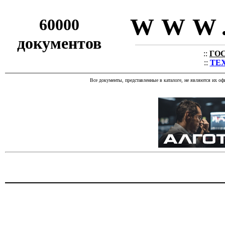
WWW.
60000
документов
::
ГОС
::
ТЕХ
Все документы, представленные в каталоге, не являются их о