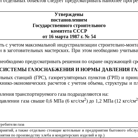
и отдельных объектов следует предусматривать наиболее прогре
Утверждены
постановлением
Государственного строительного
комитета СССР
от 16 марта 1987 г. № 54
ать с учетом максимальной индустриализации строительно-монт
ли в заготовительных мастерских. При этом необходимо учиты
 необходимо предусматривать решения по охране окружающей сре
. СИСТЕМЫ ГАЗОСНАБЖЕНИЯ И НОРМЫ ДАВЛЕНИЯ ГА
тельных станций
(ГРС),
газорегуляторных
пунктов
(ГРП)
и принц
хнико-экономических расчетов с учетом об
ъ
ема, структуры и п
вления транспортируемого газа подразделяются на:
2
 давлении газа свыше 0,6 МПа (6
кгс/см
)
до 1,2 МПа (12 кгс/см
ребители газа
риятий, а также отдельно стоящие котельные и предприятия бытового обсл
у
ри
я
тия по произ
в
одству хлеба и кондитерских изделий и пр.)