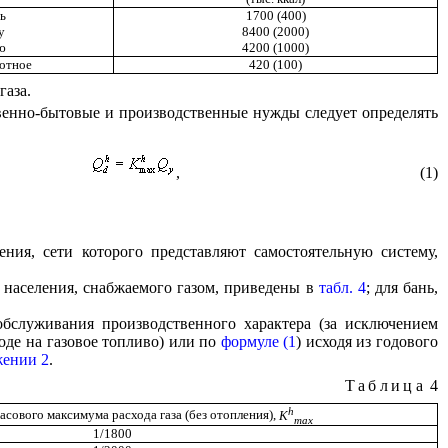
ь
1700 (400)
у
8400 (2000)
ю
4200 (1000)
отное
420 (100)
газа.
йственно-бытовые и производственные нужды следует определять
,
(1)
ния, сети которого представляют самостоятельную систему,
 населения, снабжаемого газом, приведены в
табл. 4
; для бань,
обслуживания производственного характера (за исключением
оде на газовое топливо) или по
формуле (1
) исходя из годового
ении 2
.
Таблица
4
h
сового максимума расхода газа (без отопления),
K
max
1/1800