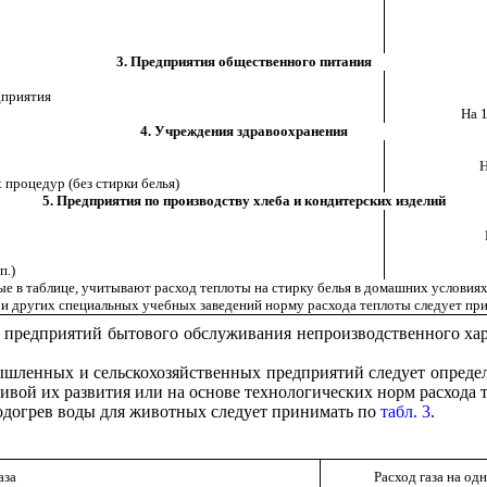
3. Предприятия общественного питания
дприятия
На 1
4. Учреждения здравоохранения
Н
процедур (без стирки белья)
5. Предприятия по производству хлеба и кондитерских изделий
п.)
ые в таблице, учитывают расход теплоты на стирку белья в домашних условиях
 и других специальных учебных заведений норму расхода теплоты следует прин
, предприятий бытового обслуживания непроизводственного хар
мышленных и сельскохозяйственных предприятий следует опред
тивой их развития или на основе технологических норм расхода 
подогрев воды для животных следует принимать по
табл. 3
.
аза
Расход газа на од