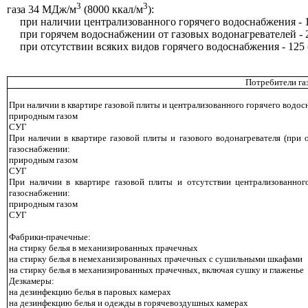
3
3
газа 34
МДж/м
(8000
ккал/м
):
при наличии централизованного гор
я
ч
е
го водоснабжения - 
при горячем водоснабжении от газовых водонагре
в
ате
л
ей - 
при отсутствии всяких ви
д
о
в
горячего водоснабжения - 125 
Потребители га
При наличии в квартире газовой плиты и централизованного горячего водо
природным газом
СУГ
При наличии в квартире газовой плиты и газового водонагревателя (при 
газоснабжении:
природным газом
СУГ
При наличии в квартире газовой плиты и отсутствии централизованног
газоснабжении:
природным газом
СУГ
Фабрики-прачечные:
на стирку белья в механизированных прачечных
на стирку белья в немеханизированных прачечных с сушильными шкафами
на стирку белья в механизированных прачечных, включая сушку и глаженье
Дезкамеры:
на дезинфекцию белья в паровых камерах
на дезинфекцию белья и одежды в горячевоздушных камерах