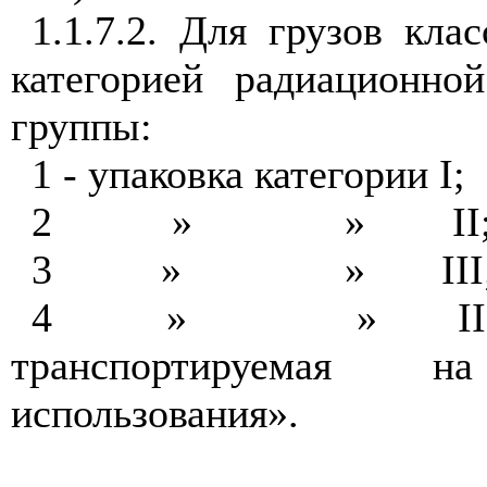
1.1.7.2. Для грузов кла
категорией радиационно
группы:
1 - упаковка категории I;
2
»
»
II
3
»
»
III
4
»
»
I
транспортируемая н
использования».