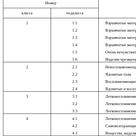
Номер
класса
подкласса
1
1.1
Взрывчатые мате
1.2
Взрывчатые мате
1.3
Взрывчатые мате
1.4
Взрывчатые матер
1.5
Очень нечувстви
1.6
Изделия чрезвыча
2
2.1
Невоспламеняющи
2.2
Ядовитые газы
2.3
Воспламеняющиес
2.4
Ядовитые и восп
3
3.1
Легковоспламеняю
3.2
Легковоспламеняю
3.3
Легковоспламеняю
4
4.1
Легковоспламеня
4.2
Самовозгорающие
4.3
Вещества, выдел