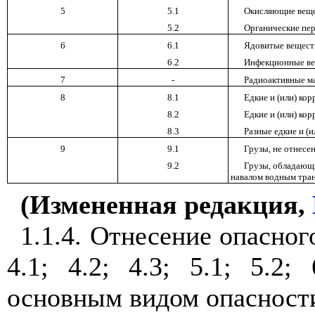
5
5.1
Окисляющие веще
5.2
Органические пе
6
6.1
Ядовитые вещест
6.2
Инфекционные ве
7
-
Радиоактивные ма
8
8.1
Едкие и (или) ко
8.2
Едкие и (или) ко
8.3
Разные едкие и (
9
9.1
Грузы, не отнесен
9.2
Грузы, обладающи
навалом водным тра
(Измененная редакция,
1.1.4. Отнесение опасног
4.1; 4.2; 4.3; 5.1; 5.2
основным видом опасност