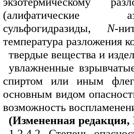
экзотермическому ра
(алифатические аз
сульфогидразиды,
N
-ни
температура разложения ко
твердые вещества и изде
увлажненные взрывчатые
спиртом или иным флегм
основным видом опасности
возможность воспламенени
(Измененная редакция,
1.2.4.2. Степень опасно