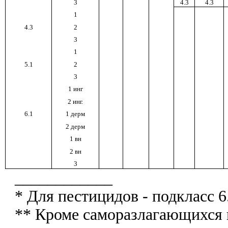
3
4.3
4.3
1
4.3
2
3
1
5.1
2
3
1 инг
2 инг.
6.1
1 дерм
2 дерм
1 вн
2 вн
3
____________
* Для пестицидов - подкласс 6
** Кроме саморазлагающихся 