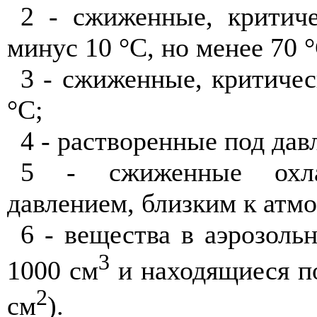
2 - сжиженные, критиче
минус 10 °С, но менее 70 °
3 - сжиженные, критичес
°С;
4 - растворенные под дав
5 - сжиженные охла
давлением, близким к атм
6 - вещества в аэрозоль
3
1000 см
и находящиеся по
2
см
).