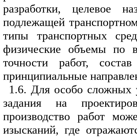
разработки, целевое
н
а
подлежащей транспортном
типы транспортных
с
ре
д
физические объе
м
ы по 
точности работ, соста
принципиальные на
п
равле
1.
6. Для о
со
бо сл
ож
ных 
задания на прое
кти
ро
производство работ мож
изыска
ни
й, где отражают