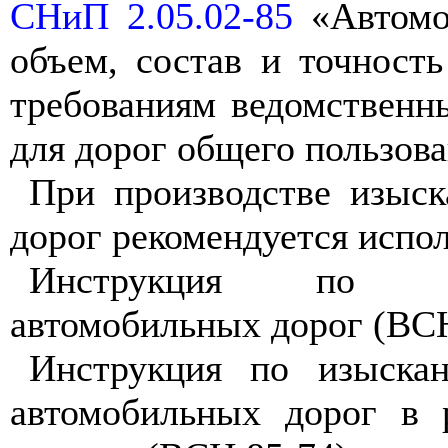
СНиП 2.05.02-85
«
А
вто
мо
объ
ем,
соста
в
и
точность
т
ребования
м
в
едом
с
т
в
енн
д
ля дорог общего пользов
При производстве из
ыс
к
дорог рек
ом
ендуется испол
Ин
стр
укция
по прое
а
вт
о
м
об
и
л
ьных
дорог (ВС
Инструкция
по изыск
а
а
вт
о
м
обиль
ны
х дорог в 