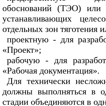
обосн
о
в
а
ний (
Т
Э
О
) или 
устанавливаю
щи
х целесо
о
т
дельных зон тя
г
оте
ни
я и
п
роектную - для ра
з
ра
б
«
Проект
»
;
ра
б
о
ч
ую - для разра
б
о
«
Рабочая докуме
н
тац
и
я
»
.
Для техн
и
чески
н
еслож
должны выпол
н
ять
с
я в о
с
тадии объединяются в од