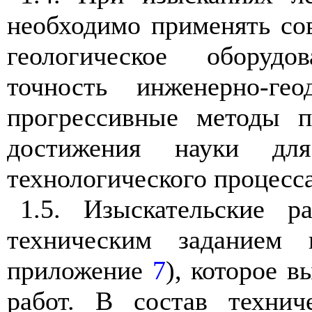
н
е
обходимо пр
им
ен
ят
ь со
геологическое
оборудо
точ
н
ость
инжен
е
рн
о
-г
ео
прогрессивные методы п
дости
ж
ения нау
ки
для
техн
о
лог
и
ческого проце
с
с
1
.
5
. Изыскат
е
льски
е
ра
т
ехничес
к
им задани
е
м
при
л
ож
ен
ие
7
),
которое вы
ра
бо
т.
В
со
став
т
ехн
ич