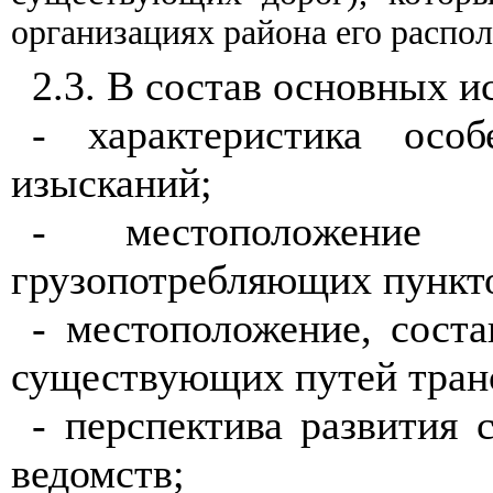
организациях рай
о
на его распо
л
2
.3. В состав основн
ы
х и
-
характеристика особ
и
зысканий;
- местополо
ж
ен
и
е и
гр
у
зо
по
требляющих пункт
- место
по
л
о
ж
е
ние, соста
существующих путей
т
ран
- пе
рс
пектива раз
в
ития 
ведо
м
ств;