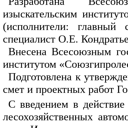
Разработана В
с
есо
из
ы
с
кат
е
ль
с
ким
институ
(и
с
полнители: главный 
спе
ц
иалист О
.Е
. К
о
ндратье
Вн
е
с
е
н
а Всесоюзным го
и
н
ст
и
ту
том
«
Со
юзгип
роле
Подготовлена к у
тве
р
жд
е
см
е
т и про
е
ктн
ы
х работ Г
С
введение
м
в дей
с
твие
лесохоз
яй
стве
нны
х автом