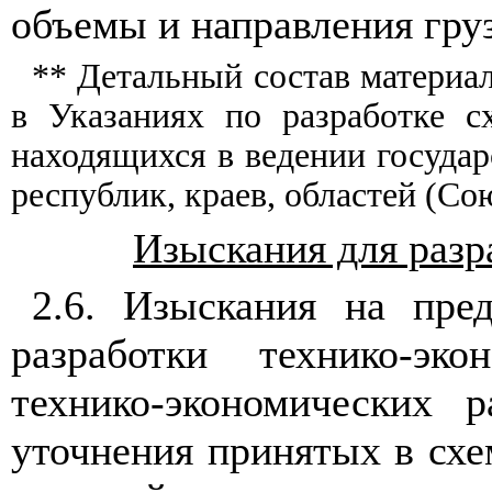
о
б
ъемы и
н
аправления гру
** Детал
ь
ный состав материал
в
У
к
а
заниях п
о
разработке
с
находящихся в ве
д
ени
и
государ
республик, краев, облас
т
ей (Со
Изыскания для раз
2.
6. Из
ы
скания
н
а пре
разработки тех
н
ико-эко
техн
и
ко-экономических р
уточнения принятых в схе