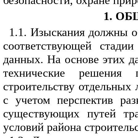
безопасности, охран
е
приро
1.
ОБ
1
.
1
. Изыск
а
ния должны о
соответствующей стадии
дан
н
ых. На основе
э
тих д
т
ехнические
ре
ш
ени
я 
ст
р
о
и
тельству отд
е
льных 
с
у
че
том
пе
р
с
пек
тив ра
з
существующих путей тр
условий ра
й
о
н
а
ст
ро
и
тель