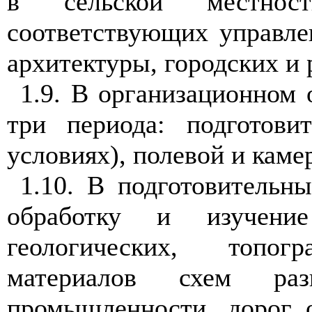
в сельской местнос
соответствую
щи
х у
п
р
ав
л
арх
и
тектуры,
г
ородских и 
1.9. В организационном 
три
п
ер
и
ода: подг
о
т
о
в
и
условиях
),
п
олевой и каме
1.10.
В подготов
и
тел
ь
ны
обработку и
и
зуче
н
ие
гео
л
огических, топогр
материалов схем раз
промышленности
,
дорог 