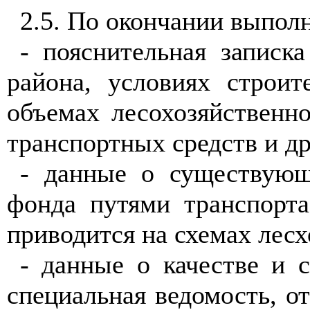
2.5. По окончании
в
ыполн
- пояснительная записк
района, условиях стр
о
ит
объемах л
е
сохозя
й
стве
н
но
транспортных средств и д
- д
а
нн
ы
е о существу
ю
щ
фо
н
да путям
и
транспорта
п
рив
о
дится на схемах лес
- данные о качестве и с
сп
е
циальная ведомость, о