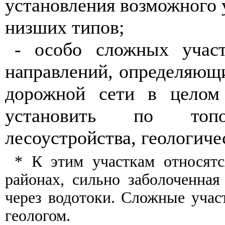
установле
н
ия во
з
можног
о
низших типо
в
;
- особо сложных участ
направлений, опред
е
ляющи
доро
ж
но
й
сети в целом
у
с
та
н
овить по
т
оп
ле
с
о
у
с
т
р
ой
с
т
ва, геологич
* К этим участкам относятс
районах, сильно заболоченная
ч
е
рез водотоки.
Сложны
е уча
с
геологом.