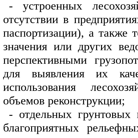
- устроенных лесохозя
отсут
ст
вии в пред
п
рияти
паспортизации
),
а также т
з
н
ач
ен
ия или других в
е
д
перспективными грузоп
о
для в
ы
явления их каче
испо
л
ьз
о
ван
и
я лес
о
хозя
объемо
в
рек
о
нструкции;
- отдель
н
ых грунтовых
б
лагопр
и
ятных рель
е
фны