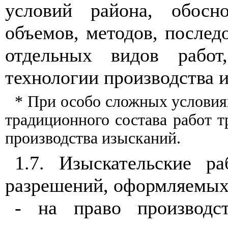
условий района, обосно
объемов, методов, послед
отдельн
ы
х видов работ
технологии производства и
* П
ри
особо сложных условия
т
ра
дици
онного
со
става работ т
производства из
ыс
каний.
1.7.
Изыскательские р
разрешений, оформляемых 
- на
п
раво производс