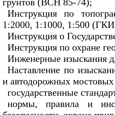
гр
унт
ов
(ВСН 85-7
4);
Инструкция по топогра
1:2000
,
1
:
1
000,
1
:5
0
0
(ГК
Инст
ру
кция о Государств
Инструкция по охра
не
гео
И
н
женерные изыскания д
Наставление по и
з
ыскан
и а
в
тодорож
н
ых мостовых
государственны
е
ст
андар
норм
ы
, правила и инс