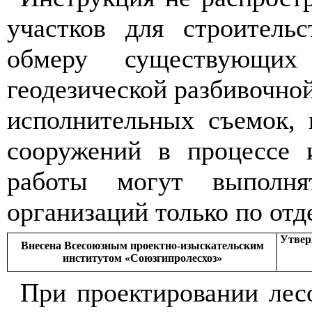
у
ч
астков для строительс
об
м
еру с
ущ
ес
тв
у
ющ
их
геодезической разбивочно
исполнительных съемок,
соор
уже
н
ий в
п
ро
ц
е
ссе
работы могут выполня
организаций только по от
Ут
в
ер
Внесена Вс
е
сою
з
ным прое
к
тно-из
ы
с
к
ательс
ки
м
институтом
«
Со
ю
зг
и
пролесхоз
»
При проектир
о
ван
и
и лес