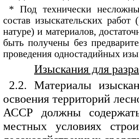
* Под т
е
хни
ч
ески несложн
состав изыскательских работ 
натуре) и ма
т
ериало
в
, достаточ
б
ы
ть получены без предварит
е
проведения одностадийных и
з
ы
Из
ы
скан
и
я для разр
2.2. Материалы изы
с
ка
освоения территорий лесн
АССР должны содер
ж
ат
местных условиях строи