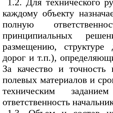
1.2.
Для
т
е
хнического р
каж
д
ом
у
о
бъек
ту наз
н
ача
полную ответственн
принципиальных реше
размещению, структуре
дорог
и
т.п
.
), определяющ
За качество и то
ч
нос
т
ь 
полевых материалов и сро
техническим задани
ответственность
н
ачальни