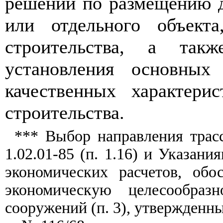
р
е
шений по раз
м
еще
нию
и
л
и отдельного объект
строительства, а та
кж
установления осн
о
вны
качественных характер
и
с
строительства.
*** Вы
бор направлен
и
я т
ра
с
1.02.01-85
(
п. 1.16) и Указания
эко
н
омических
расчето
в
, обо
эко
но
миче
с
кую целесообразн
сооружений (п. 3)
,
ут
ве
ржден
н
ы