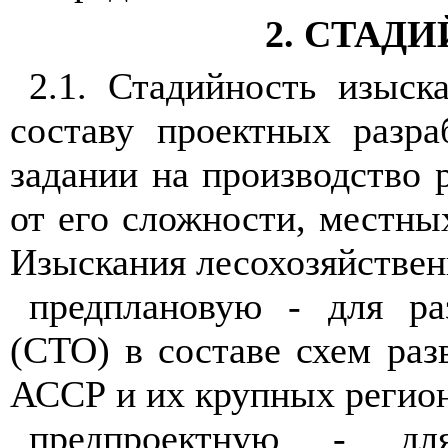
2. СТАД
2.
1
. С
т
ад
и
йн
о
сть изыска
сос
т
а
в
у проектных разра
зада
н
ии на
п
рои
з
водство 
от
его
сл
ож
но
сти, местны
Изыскан
и
я лесо
х
оз
яй
с
т
ве
н
пр
е
дпланов
ую
- для раз
(СТО) в со
с
та
в
е схем раз
АС
СР и их крупных регио
пр
е
д
п
ро
ек
тн
ую
- для 