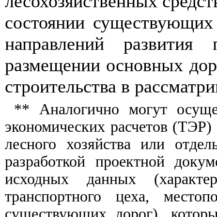
лесохозя
йст
ве
нны
х ср
е
д
с
т
сост
оя
нии су
щ
еств
у
ю
щи
х
направл
е
ний развития
раз
мещ
ении основных дор
с
т
роительства в рассматри
** Аналогично могут ос
ущ
экономических расчетов (ТЭ
Р
)
лесного хозяйства или от
д
ел
разработкой проектно
й
докуме
и
сходных
д
ан
ны
х
(
хара
кт
е
транспортного цеха,
м
е
с
топ
с
у
щ
е
с
твую
щ
их дорог
),
котор