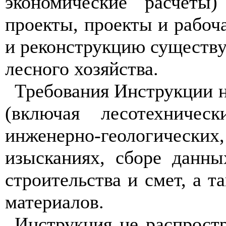
эк
оно
миче
ск
ие
расчеты)
проекты,
п
ро
екты
и
рабоч
и реконструкцию существ
лесного хозяйства
.
Тре
б
о
ва
н
и
я Инстру
кции
(вкл
ю
чая лесо
т
е
хни
ческ
инж
е
н
ер
н
о
-гео
ло
гич
ес
к
и
х,
изысканиях, сб
о
р
е
данных
строительства и см
е
т, а т
мат
е
р
и
алов.
Инструкция не распрост