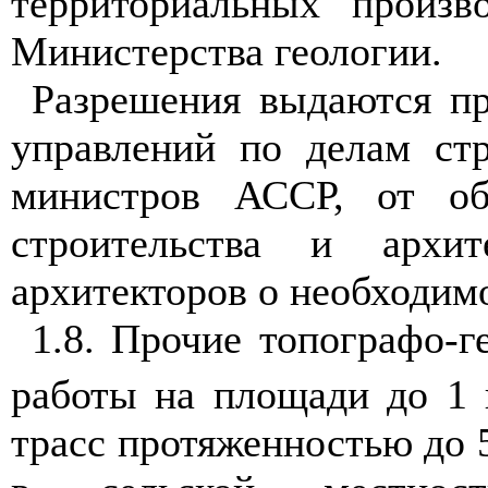
тер
р
и
т
ориальн
ы
х
п
р
ои
зв
Министерства геол
о
гии.
Р
азрешения выдают
с
я
п
управлений по делам ст
министров АССР, от об
строите
л
ьс
т
ва и архит
архитекторов о
н
е
обх
о
ди
м
1
.8. Прочи
е
то
п
о
г
ра
ф
о-г
ра
б
о
ты
на
п
ло
щ
а
ди
до 1
трасс протяженностью до 