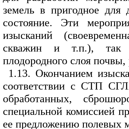
земель в пригодное для 
состо
ян
ие. Эти меропри
и
з
ысканий (своевременн
ск
в
ажин
и
т.п.
),
так 
плодородного слоя почвы, 
1.1
3. Оконч
а
нием изыска
соот
в
етств
и
и с СТП
СГ
обработанных, сброшю
специальной
к
о
ми
ссией п
ее
п
ре
дложению
полевых 