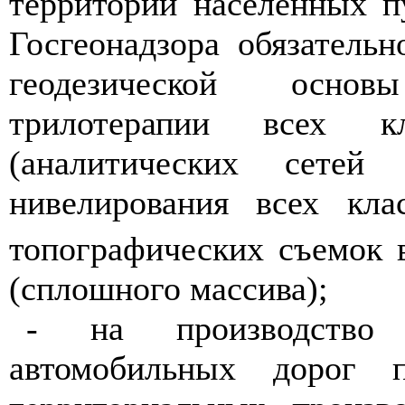
территории населенных 
Госгеонадзора о
б
язател
ь
н
геодезической
о
с
но
в
трилотерапии всех кла
(аналитических с
е
те
й
и
нивелирования вс
е
х кла
топографических съе
м
ок 
(
с
плошног
о массива
);
- на производство
автомобильных дорог