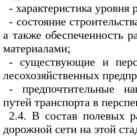
- хара
кт
ер
и
стика уровня 
- сост
о
яние
с
троительст
в
а так
ж
е обеспеченность р
материалами;
- существующие и перс
лесохозяйственных предпр
- п
ре
дпочтительные на
путей трансп
о
рта в перспе
2.
4. В сост
а
в полевых р
дорожно
й
сети на этой ст