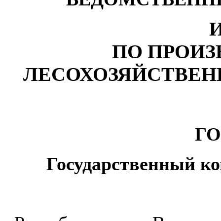
ПО ПРОИЗ
ЛЕСОХОЗЯЙСТВЕН
ГО
Государ
с
т
в
е
нн
ый
к