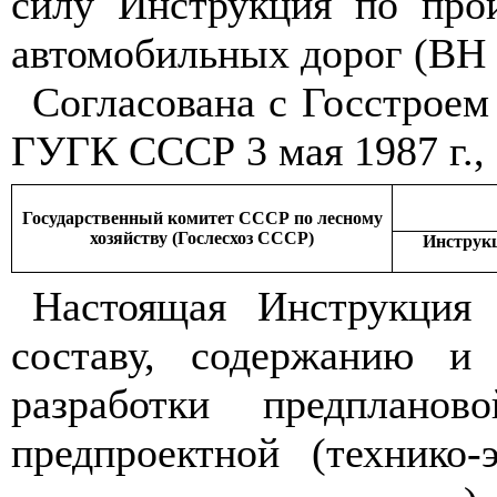
с
илу
Инструкция по прои
авто
м
обиль
н
ых дорог (В
Н
Согласо
в
ана с Гос
с
тро
е
м
ГУГК
СССР 3 ма
я
1
987 г.,
Государств
е
нный комитет СССР по лесному
хозяйству (Гослесхоз СССР)
Ин
с
трук
Настоя
щ
ая Инструкц
и
я 
составу, содержанию и
разработки
п
р
едпл
а
н
ово
п
р
е
д
п
р
о
ектной (техн
и
ко-