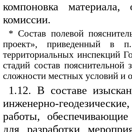
компоновка
м
а
т
ериала,
комис
сии
.
* Соста
в
полево
й
пояснител
про
е
кт
»
, приведенный в п
территориальных инспекц
и
й Г
стадий состав пояснительной 
сложности местных условий и 
1
.12. В со
с
таве изыс
к
а
инж
енерно-геод
е
зичес
ки
е
работ
ы
, о
бе
спе
ч
иваю
щ
ие
для р
а
зработки меропри