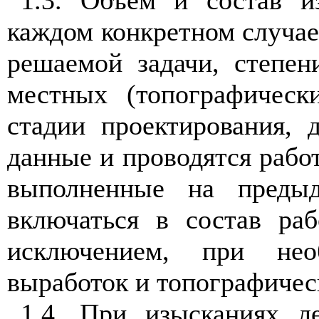
1
.3. Объем и сос
т
а
в
и
к
а
ждом
конкретном с
лу
чае
решаемой зад
а
ч
и
, с
т
епен
мест
н
ых (топографиче
с
к
стад
и
и прое
к
тирования, 
д
анные и проводятся рабо
выполненные на преды
включаться в состав ра
исключе
нием
, при н
ео
выработо
к
и то
пог
рафичес
1
.4. При
и
зыска
н
иях л