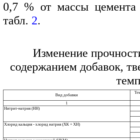
0,7 % от массы цемента 
табл.
2
.
Изменение прочност
содержанием добавок, т
темп
Те
Вид добавки
1
Нитрит-натрия (НН)
Хлорид кальция - хлорид натрия (ХК + ХН)