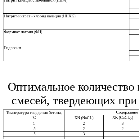
Нитрит кальция с мочевиной (НКМ)
Нитрит-нитрат - хлорид кальция (ННХК)
Формиат натрия (ФН)
Гидрозим
Оптимальное количество 
смесей, твердеющих при
Содержание 
Температура твердения бетона,
°С
XK (CaCL
)
XN
(
NaCL
)
2
1
2
3
-5
2
2
-5
3
-