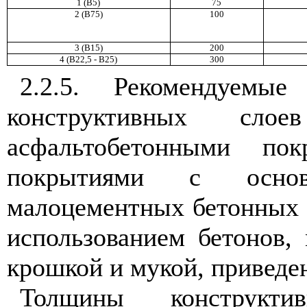
1 (В5)
75
2 (В75)
100
3 (В15)
200
4 (В22,5 - В25)
300
2.2.5
. Рекомендуемые
конструктивных сл
асфальтобетонными пок
покрытиями с основ
малоцементных бетонных с
использованием бетонов,
крошкой и мукой, привед
Толщины конструкт