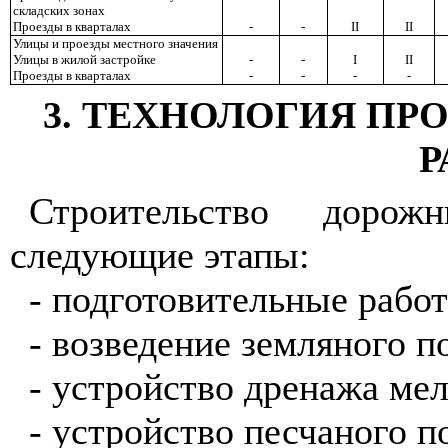
складских зонах
Проезды в кварталах
-
-
II
II
Улицы и проезды местного значения
Улицы в жилой застройке
-
-
I
II
Проезды в кварталах
-
-
-
-
3
. ТЕХНОЛОГИЯ ПР
Р
Строительство дорож
следующие этапы:
- подготовительные рабо
- возведение земляного п
- устройство дренажа мел
- устройство песчаного 