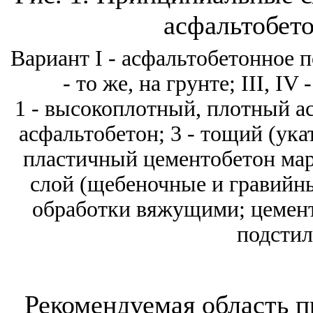
асфальтобет
Вариант
I
- асфальтобетонное п
- то же, на грунте;
III
,
IV
-
1
- высокоплотный, плотный ас
асфальтобетон; 3 - тощий (ука
пластичный цементобетон марк
слой (щебеночные и гравийны
обработки вяжущими; цемент
подсти
Рекомендуемая область 