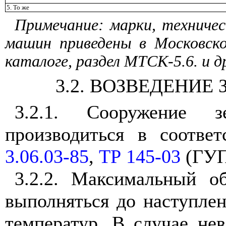
5. То же
Примечание: марки, техниче
машин приведены в Московск
каталоге, раздел МТСК-5.6. и д
3.2
. ВОЗВЕДЕНИЕ
3.2.1
. Сооружение з
производиться в соотве
3.06.03-85
,
ТР 145-03
(ГУП
3.2.2
. Максимальный о
выполняться до наступле
температур. В случае не