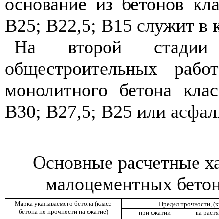
основание из бетонов кл
В25; В22,5; В15 служит в 
На второй стадии
общестроительных рабо
монолитного бетона кла
В30; В27,5; В25 или асфал
Основные расчетные х
малоцементных бетон
Марка укатываемого бетона (класс
Предел прочности, (к
бетона по прочности на сжатие)
при сжатии
на раст