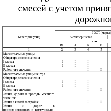
смесей с учетом приня
дорожной
ГОСТ (марка)
Категория улиц
мелкозернистая
тип
ВП
А
Б
В
1
2
3
4
5
Магистральные улицы
Общегородского значения
I
класса
I
I
I
-
II
класса
I
I
I
-
Районного значения
-
-
I
II
Магистральные улицы центра
Общегородского значения
I
класса
I
I
I
-
II
класса
I
I
I
-
Районного значения
-
-
I
II
Улицы, дороги и проезды местного
значения
Улицы в жилой застройке
-
-
I
II
Улицы и дороги в
производственных и коммунально-